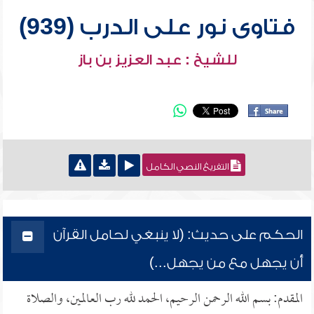
فتاوى نور على الدرب (939)
للشيخ : عبد العزيز بن باز
التفريغ النصي الكامل
الحكم على حديث: (لا ينبغي لحامل القرآن
أن يجهل مع من يجهل...)
المقدم: بسم الله الرحمن الرحيم، الحمد لله رب العالمين، والصلاة