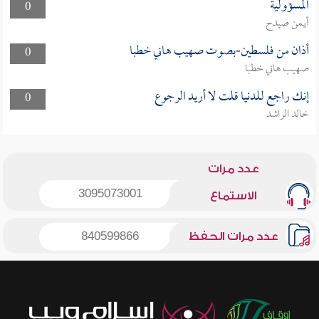
المسؤولية
0
أيمن صيدح
أذان من فلسطين-بصوت صهيب هاني خطبا
0
صهيب هاني خطبا
إنك راجع للدنيا قلت لا أريد الرجوع
0
خالد الراشد
عدد مرات
3095073001
الاستماع
عدد مرات الحفظ
840599866