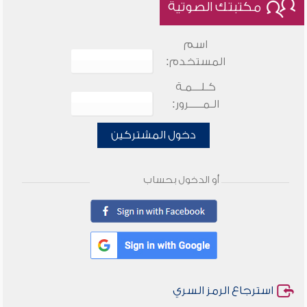
مكتبتك الصوتية
اسم
المستخدم:
كـلـــمـة
الـمـــــرور:
دخول المشتركين
أو الدخول بحساب
استرجاع الرمز السري