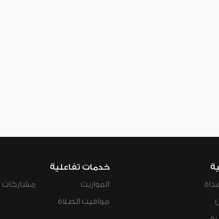
ية
خدمات تفاعلية
داة
المواريث
مشاركات ال
مواقيت الصلاة
رة