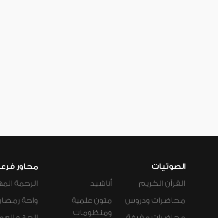
الصوتيات
محاور فرع
القرآن الكريم
أناشيد
الرحمة المه
محاضرات ودروس
متون علمية
واحة رمضان
ومنظومات
محاضرات مفرغة
الحج و العم