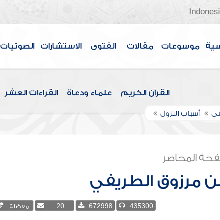
Indones
سية
موسوعات
مقالات
الفتوى
الاستشارات
الصوتيات
القرآن الكريم
علماء ودعاة
القراءات العشر
في
أسباب النزول
حة المحاضر
بن مرزوق الطريفي
435300
672998
20
مفضلة