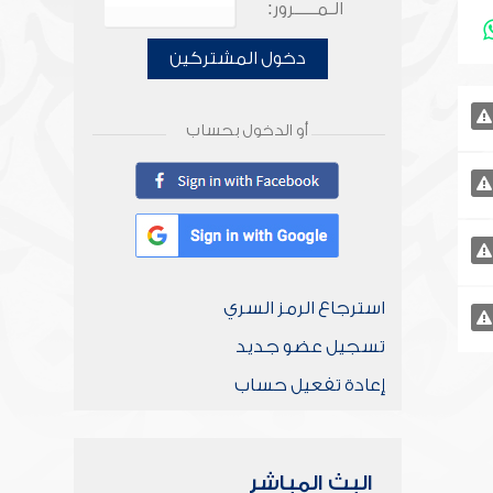
الـمـــــرور:
دخول المشتركين
أو الدخول بحساب
استرجاع الرمز السري
تسجيل عضو جديد
إعادة تفعيل حساب
البث المباشر