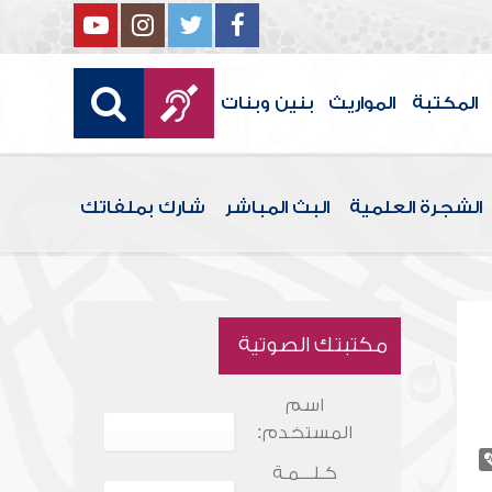
المكتبة
المواريث
بنين وبنات
الشجرة العلمية
البث المباشر
شارك بملفاتك
مكتبتك الصوتية
اسم
المستخدم:
كـلـــمـة