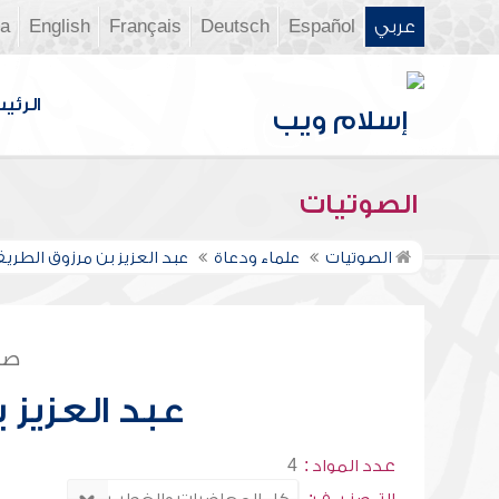
عربي
Español
Deutsch
Français
English
ia
الرئي
الصوتيات
الصوتيات
علماء ودعاة
عبد العزيز بن مرزوق الطري
صف
عبد العزيز 
عدد المواد :
4