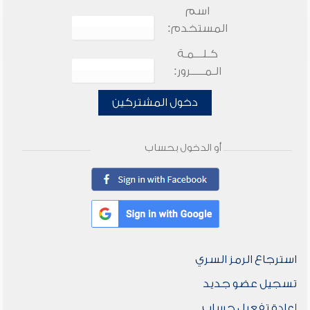
اسم
المستخدم:
كـلـــمـة
الـمـــــرور:
دخول المشتركين
أو الدخول بحساب
استرجاع الرمز السري
تسجيل عضو جديد
إعادة تفعيل حساب