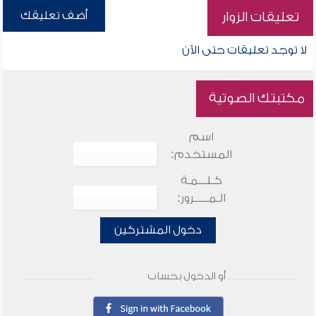
أضف تعليقك
تعليقات الزوار
لا توجد تعليقات حتى الآن
مكتبتك الصوتية
اسم
المستخدم:
كـلـــمـة
الـمـــــرور:
دخول المشتركين
أو الدخول بحساب