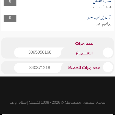
سورة النحل
0
محمد أبو سنينة
أذان إبراهيم جبر
0
إبراهيم جبر
عدد مرات
3095058168
الاستماع
عدد مرات الحفظ
840371218
جميع الحقوق محفوظة © 2026 - 1998 لشبكة إسلام ويب