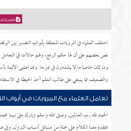
التفريغ ال
اختلف العلماء في المرويات المتعلقة بأبواب التفسير بين الو
نص بعضهم على أن لها حكم الرفع، ولهم حالات في التعامل مع
وما كان خاصاً ما لا يشددون في غيرها. وقد اعتنى الأئمة بأس
والضعيف مما ينبغي على طالب العلم أخذ الحيطة في الاستفادة
تعامل العلماء مع المرويات في أبواب ال
الحمد لله رب العالمين, وصلى الله وسلم وبارك على نبينا محم
فتقدم معنا الكلام على جملة من مسائل أسباب النزول, وفي هذا