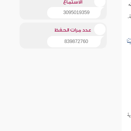
ه
الاستماع
3095019359
.
عدد مرات الحفظ
ْنَا
839872760
ة