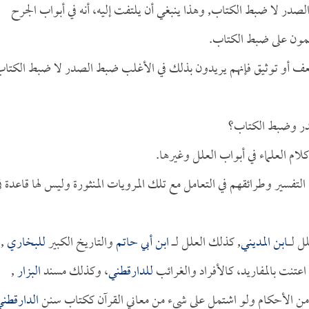
ر لا ضبط الكتاب, وهذا ينبغي أن يلتفت إليه، أنه في أبواب الجرح
لمون على ضبط الكتاب.
 بضعف أو توثيق فإنهم يريدون بذلك في الأغلب ضبط الصدر لا ضبط الكتاب
لصدر وضبط الكتاب؟
ام العلماء في أبواب العلل وغيرها.
التفسير وطرائقهم في التعامل مع تلك المرويات المنثورة وليس لها قاعدة ف
ـــــ
ابن المديني
, كذلك العلل لـــــ
ابن أبي حاتم
والتاريخ الكبير
للبخاري
,
اعتنت بالمفاريد، كالأفراد والغرائب
للدارقطني
، وكذلك مسند
البزار
,
 من الأحكام ولو اشتمل على شيء من معاني القرآن ككتاب سنن
الدارقطن