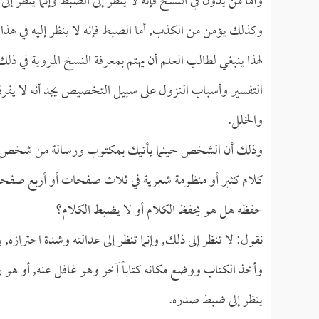
وأما من يدون في النسخ فإنه لا ينظر إلى الضبط وإنما ينظر إلى 
وكذلك يؤمن من الكذب, أما الضبط فإنه لا ينظر إليه في هذا 
لهذا ينبغي لطالب العلم أن يهتم بمعرفة النسخ المروية في ذ
التفسير وأسباب النزول على سبيل التخصيص يجد أنه لا يفرق ب
والخلل.
وذلك أن الشخص حينما يأتيك بمكتوب ورسالة من شخص حملها 
كلام كثير أو منظومة شعرية في ثلاث صفحات أو أربع صفحات
حفظه هل هو يحفظ الكلام أو لا يضبط الكلام؟
نقول: لا تنظر إلى ذلك, وإنما تنظر إلى عدالته وشدة احتراز
وأخذ الكتاب ووضع مكانه كتاباً آخر وهو غافل عنه, أو هو ر
ينظر إلى ضبط صدره.