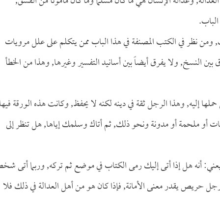
العدالة, وعدالة الإنسان هي ما كان مسلماً وما كان مأموناً من الفسق,
الباب.
لك, ومن نظر في الكتب المصنفة في هذا الباب ممن يتكلم على علل مرويات
ين النسخ, ولا يفرق أيضاً بين أسانيد التفسير وغيرها, وهذا من الخطأ
إليه, وهذا الرجل ثقة في دينه لكنه لا يحفظ, وكانت هذه الورقة فيها
 أو ملحمة أو مدونة ونحو ذلك, ثم أتاك وسلمك إياها, هل تنظر إلى
ه, يعني: أنه هل إذا أتى إليك رمى الكتاب في موضع ثم تركه, وربما أتى ش
جل حريص يقدر معنى الأمانة, فإذا كان هو من أهل العدالة في ذلك فلا