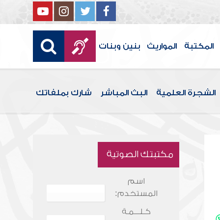
المكتبة
المواريث
بنين وبنات
الشجرة العلمية
البث المباشر
شارك بملفاتك
مكتبتك الصوتية
اسم
المستخدم:
كـلـــمـة