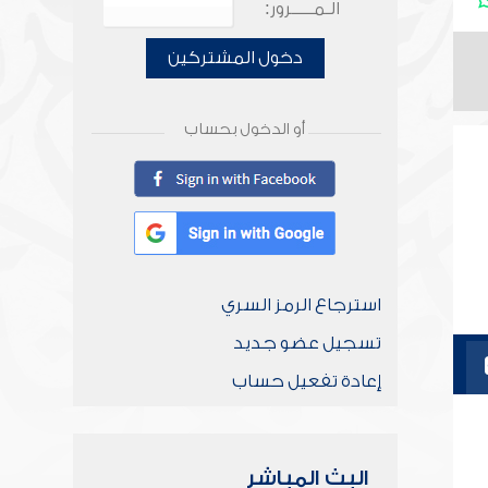
الـمـــــرور:
دخول المشتركين
أو الدخول بحساب
استرجاع الرمز السري
تسجيل عضو جديد
إعادة تفعيل حساب
البث المباشر