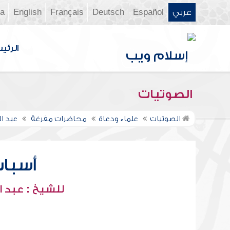
عربي
Español
Deutsch
Français
English
ia
الرئي
الصوتيات
الصوتيات
علماء ودعاة
محاضرات مفرغة
عبد ا
أسباب 
للشيخ : عبد ا