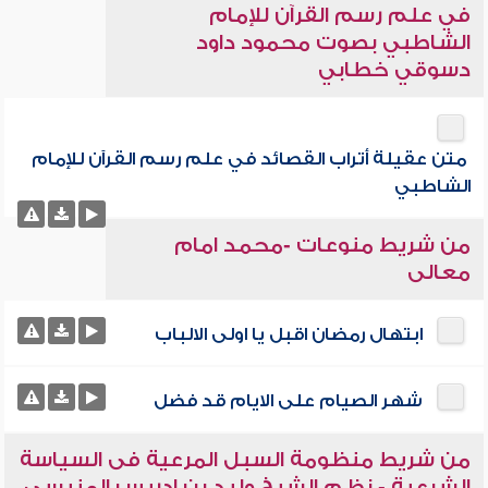
في علم رسم القرآن للإمام
الشاطبي بصوت محمود داود
دسوقي خطابي
متن عقيلة أتراب القصائد في علم رسم القرآن للإمام
الشاطبي
من شريط منوعات -محمد امام
معالى
ابتهال رمضان اقبل يا اولى الالباب
شهر الصيام على الايام قد فضل
من شريط منظومة السبل المرعية فى السياسة
الشرعية - نظم الشيخ وليد بن إدريس المنيسى