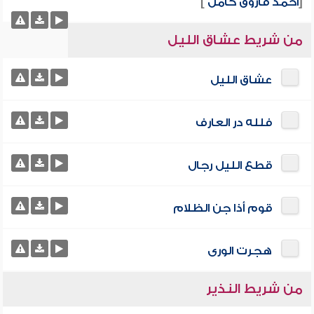
[
أحمد فاروق كامل
]
من شريط عشاق الليل
عشاق الليل
فلله در العارف
قطع الليل رجال
قوم أذا جن الظلام
هجرت الورى
من شريط النذير