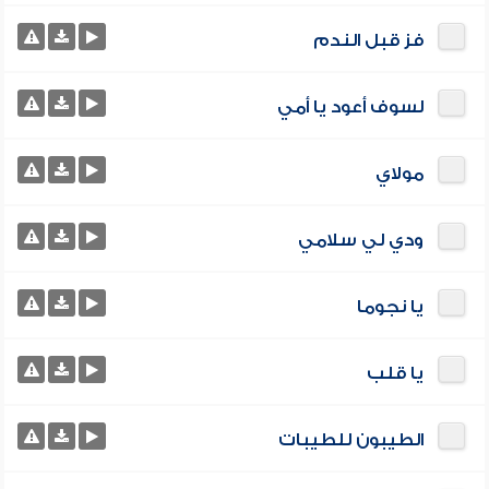
فز قبل الندم
لسوف أعود يا أمي
مولاي
ودي لي سلامي
يا نجوما
يا قلب
الطيبون للطيبات