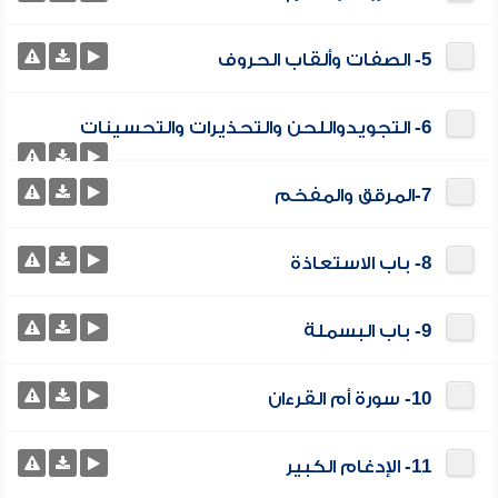
5- الصفات وألقاب الحروف
6- التجويدواللحن والتحذيرات والتحسينات
7-المرقق والمفخم
8- باب الاستعاذة
9- باب البسملة
10- سورة أم القرءان
11- الإدغام الكبير