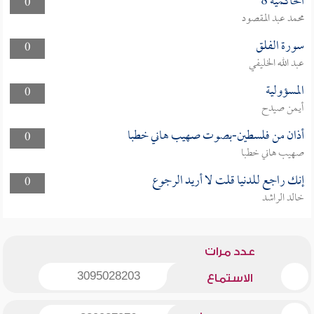
الحاكمية 8
0
محمد عبد المقصود
سورة الفلق
0
عبد الله الخليفي
المسؤولية
0
أيمن صيدح
أذان من فلسطين-بصوت صهيب هاني خطبا
0
صهيب هاني خطبا
إنك راجع للدنيا قلت لا أريد الرجوع
0
خالد الراشد
عدد مرات
3095028203
الاستماع