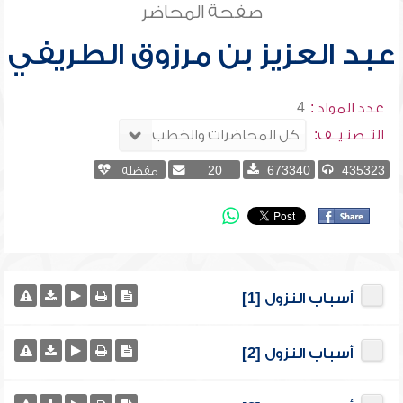
صفحة المحاضر
عبد العزيز بن مرزوق الطريفي
عدد المواد :
4
التــصنـيــف:
435323
673340
20
مفضلة
أسباب النزول [1]
أسباب النزول [2]