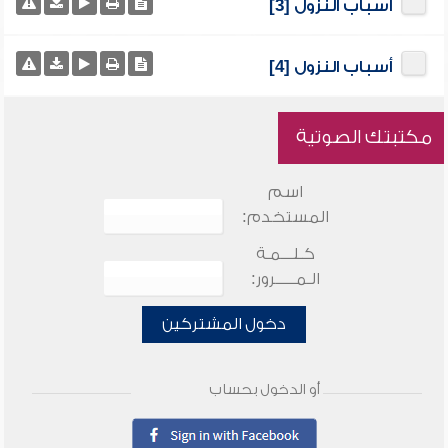
أسباب النزول [3]
أسباب النزول [4]
مكتبتك الصوتية
اسم
المستخدم:
كـلـــمـة
الـمـــــرور:
دخول المشتركين
أو الدخول بحساب