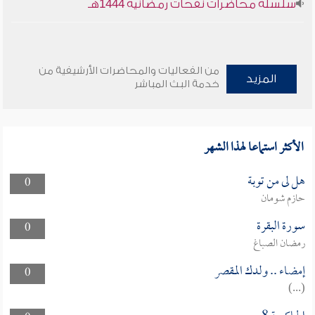
سلسلة محاضرات نفحات رمضانية 1444هـ
من الفعاليات والمحاضرات الأرشيفية من
المزيد
خدمة البث المباشر
الأكثر استماعا لهذا الشهر
هل لى من توبة
0
حازم شومان
سورة البقرة
0
رمضان الصباغ
إمضاء .. ولدك المقصر
0
(...)