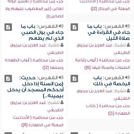
جزء من محاضرة ( الأحاديث
جزء من محاضرة ( تفسير قوله
المعلة في الجنائز [2])
تعالى (غير المغضوب عليهم ولا
الضالين))
الفهرس:
باب ما
الفهرس:
باب ما
جاء في القراءة في
جاء في بول الصبي
صلاة الليل
الذي لم يطعم
للشيخ:
عبد العزيز بن مرزوق
للشيخ:
عبد العزيز بن مرزوق
الطريفي
الطريفي
جزء من محاضرة ( أبواب إقامة
جزء من محاضرة ( أبواب الطهارة
الصلوات والسنة فيها [6])
وسننها [2])
الفهرس:
باب
الفهرس:
حديث:
الرخصة في ذلك
(من السنة إذا دخل
أحدكم المسجد أن يدخل
للشيخ:
عبد العزيز بن مرزوق
بيمينه..)
الطريفي
للشيخ:
عبد العزيز بن مرزوق
جزء من محاضرة ( كتاب
الطريفي
الطهارة [1])
جزء من محاضرة ( الأحاديث
المعلة في الطهارة [8])