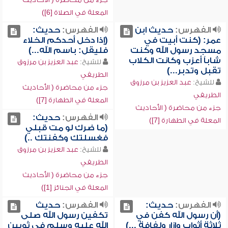
المعلة في الصلاة [6])
الفهرس:
حديث ابن
الفهرس:
حديث:
عمر: (كنت أبيت في
(إذا دخل أحدكم الخلاء
مسجد رسول الله وكنت
فليقل: باسم الله...)
شاباً أعزب وكانت الكلاب
للشيخ:
عبد العزيز بن مرزوق
تقبل وتدبر...)
الطريفي
للشيخ:
عبد العزيز بن مرزوق
جزء من محاضرة ( الأحاديث
الطريفي
المعلة في الطهارة [7])
جزء من محاضرة ( الأحاديث
الفهرس:
حديث:
المعلة في الطهارة [7])
(ما ضرك لو مت قبلي
فغسلتك وكفنتك ..)
للشيخ:
عبد العزيز بن مرزوق
الطريفي
جزء من محاضرة ( الأحاديث
المعلة في الجنائز [1])
الفهرس:
حديث:
الفهرس:
حديث
(أن رسول الله كفن في
تكفين رسول الله صلى
ثلاثة أثواب وإزار ولفافة ...)
الله عليه وسلم في ثوبين