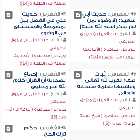
المعلة في الطهارة [14])
الفهرس:
حديث أبي
الفهرس:
حديث
سعيد: (لا وضوء لمن
علي في الفصل بين
لم يذكر اسم الله عليه)
المضمضة والاستنشاق
في الوضوء
للشيخ:
عبد العزيز بن مرزوق
للشيخ:
عبد العزيز بن مرزوق
الطريفي
الطريفي
جزء من محاضرة ( الأحاديث
جزء من محاضرة ( الأحاديث
المعلة في الطهارة [14])
المعلة في الطهارة [14])
الفهرس:
إثبات
الفهرس:
إجماع
صفة القرب لله تعالى
الصحابة أن القرآن كلام
وعلاقتها بعلمه سبحانه
الله غير مخلوق
وتعالى
للشيخ:
عبد العزيز بن مرزوق
للشيخ:
عبد العزيز بن مرزوق
الطريفي
الطريفي
جزء من محاضرة ( حائية ابن أبي
جزء من محاضرة ( شرح السنة
داود [2])
للإمام المزني [5])
الفهرس:
حكم
تارك الحج