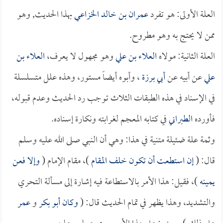
العلة الأولى: هو تفرد
عمران بن خالد الخزاعي
بهذا الحديث, وهو
ممن لا يحتج به وهو مطروح.
العلة الثانية: مولاه
العلاء بن علي
وهو مجهول لا يعرف،
العلاء بن
علي
عن أبيه عن
أبي برزة
، وأبوه أيضاً مستور، وهذه علل متسلسلة
في الإسناد في هذه الطبقات الثلاث توجب رد الحديث وعدم قبوله،
فأورده
الطبراني
في كتابه المعجم لغرابته ونكارة إسناده.
وثمة علة ضئيلة متنية في هذا: وهي أن النبي صلى الله عليه وسلم
قال: (
إن استطعت أن تكون خلف المقام
)، مقام الإمام (
وإلا فعن
يمينه
)، فقيل: هذا الأمر بالاستطاعة فيه إشارة إلى مسألة التحري
والتشديد، وهذا يظهر في تمام الحديث قال: (
وكان
أبو بكر
و
عمر