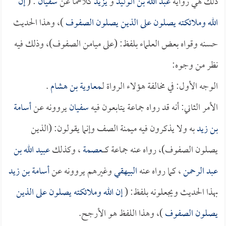
ذلك هي رواية
عبد الله بن الوليد
و
يزيد
كلاهما عن
سفيان
: (
إن
الله وملائكته يصلون على الذين يصلون الصفوف
)، وهذا الحديث
حسنه وقواه بعض العلماء بلفظ: (على ميامن الصفوف)، وذلك فيه
نظر من وجوه:
الوجه الأول: في مخالفة هؤلاء الرواة لـ
معاوية بن هشام
.
الأمر الثاني: أنه قد رواه جماعة يتابعون فيه
سفيان
يروونه عن
أسامة
بن زيد
به ولا يذكرون فيه ميمنة الصف وإنما يقولون: (الذين
يصلون الصفوف)، رواه عنه جماعة كـــــ
عصمة
، وكذلك
عبيد الله بن
عبد الرحمن
، كما رواه عنه
البيهقي
وغيرهم يروونه عن
أسامة بن زيد
بهذا الحديث ويجعلونه بلفظ: (
إن الله وملائكته يصلون على الذين
يصلون الصفوف
)، وهذا اللفظ هو الأرجح.