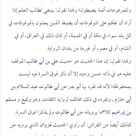
وللمرفوعات أئمة يضبطون؛ ولهذا نقول: ينبغي لطالب العلم إذا
أراد أن يحكم على الموقوفات أن يضبط الذين يعتنون بالموقوفات في
كل بلد سواء في مكة أو في المدينة، أو كان ذلك في العراق، أو في
الشام، أو في مصر، أو غيرها من بلدان الرواية.
ولهذا نقول: إن هذا الحديث هو حديث
علي بن أبي طالب
الموقف
عليه هو في ذاته حسن وجيد إلا أن ذكر فوق السرة فيه ليست
بمحفوظة؛ لأنه قد تفرد بها
أبو بدر
عن
أبي طالوت عبد السلام بن
أبي حازم
, وتفرده في ذلك مخالف لرواية الثقات, وهو
وكيع
و
مسلم
بن إبراهيم
كلاهما يرويانه عن
أبي طالوت
ولم يذكرا فوق السرة.
كذلك أيضاً من القرائن: أن راوي الحديث
غزوان
الذي يرويه عن