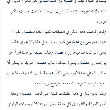
يستنكر عليه، كيف و
عصمة بن محمد السالمي
هو منكر الحديث في
ذاته ولا يحتج بحديثه؛ ولهذا نقول: إن هذا الحديث حديث منكر
مردود.
ونحن نحشد هذه العلل في الطبقات كلها اتهاماً لـ
عصمة
، نقول:
تفرد به
موسى بن عقبة
عن
كريب
ولا يقبل هذا ولا يجري هذا،
يعني: لو كان صحيحاً رواه
عصمة
وقبلنا
عصمة
لوجدنا أمراً آخر
يرجعنا إلى
عصمة
، يعني: سلكت بنا يا
عصمة
! طريقاً ما ينبغي أن
تذكر لنا مثل هذا الأمر، يعني: كأن
عصمة
يقول: اذهبوا فهذا طريق
معبد، ثم ذهبنا فوجدناه مغلقاً فنرجع إلى
عصمة
.
ولهذا نحن نعل في هذه الطبقات كلها حتى نحمل
عصمة
؛ ولهذا
أمور الغرابة والتفرد في كل طبقة حينما نوردها لا نريد ذات الراوي