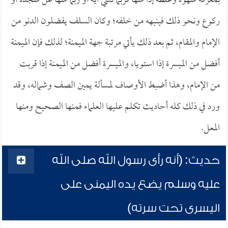
بمعرفة سهوه وغلطه إذا سها فربما نسي آية أو ربما سها عن سجدة أو
ركوع ونحو ذلك فينبهه من خلفه؛ وكان السلف يفضلون الدنو من
الإمام والمقام، ثم بعد ذلك يأتي مرتبة جهة الميمنة؛ لذلك فإن الميمنة
أفضل من الميسرة إذا استويا، والميسرة أفضل من الميمنة إذا قربت
من الإمام، وهذا أضبط الأوصاف لمسألة يمين الصف وشماله، وقد
ورد في ذلك كله أحاديث تكلم عليها العلماء فمنها الصحيح ومنها
المعل.
حديث: (أنه رأى رسول الله صلى الله
عليه وسلم يضع يده اليمنى على
اليسرى تحت سرته)