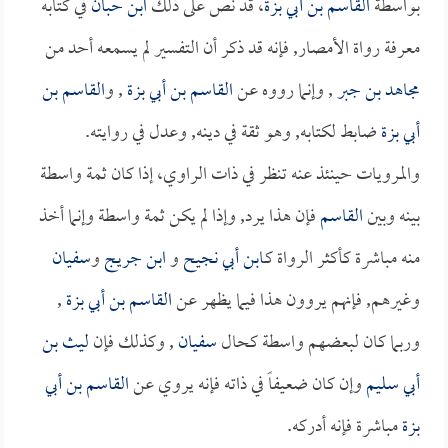
بواسطة
القاسم بن أبي بزة
، قد نص على ذلك
ابن حبان
في كتابه
معرفة رواة الأمصار, فإنه قد ذكر أن التفسير لم يسمعه أحد من
مجاهد بن جبر
, وإنما رووه عن
القاسم بن أبي بزة
, و
القاسم بن
أبي بزة
ضابط لكتابه, وهو ثقة في دينه, وعدل في روايته.
والمرويات حينئذ عنه تنظر في ذات الراوي، إذا كان ثمة واسطة
بينه وبين
القاسم
فإن هذا يرد, وإذا لم يكن ثمة واسطة وإنما أخذ
منه مباشرة كأكثر الرواة كـ
ابن أبي نجيح
و
ابن جريج
و
سفيان
وغيرهم, فإنهم يروون هذا فيما يظهر عن
القاسم بن أبي بزة
,
وربما كان لبعضهم واسطة كحال
سفيان
, وكذلك فإن
ليث بن
أبي سليم
وإن كان ضعيفاً في ذاته فإنه يروي عن
القاسم بن أبي
بزة
مباشرة فإنه أدركه.