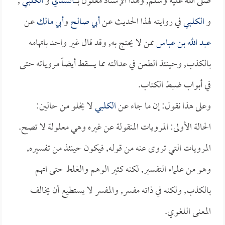
صلى الله عليه وسلم, وهذا الإسناد معلول بــــــ
السدي
و
الكلبي
,
و
الكلبي
في روايته لهذا الحديث عن
أبي صالح
و
أبي مالك
عن
عبد الله بن عباس
ممن لا يحتج به, وقد قال غير واحد باتهامه
بالكذب, وحينئذ الطعن في عدالته مما يسقط أيضاً مروياته حتى
في أبواب ضبط الكتاب.
وعلى هذا نقول: إن ما جاء عن
الكلبي
لا يخلو من حالين:
الحالة الأولى: المرويات المنقولة عن غيره وهي معلولة لا تصح.
المرويات التي تروى عنه من قوله, فيكون حينئذ من تفسيره,
وهو من علماء التفسير, لكنه كثير الوهم والغلط حتى اتهم
بالكذب, ولكنه في ذاته مفسر, والمفسر لا يستطيع أن يخالف
المعنى اللغوي.