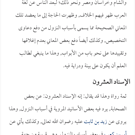
والشام وخراسان ومصر ونحو ذلك؛ لبعد الناس عن لغة
العرب ظهر فيهم الخلاف, وظهرت الحاجة إلى ما يعضد تلك
المعاني الصحيحة مما يسمى بأسباب النزول من دفع دعاوى
التخصيص, وكذلك أيضاً دفع بعض المعاني بعدم إغلاقها
وتقييدها على نحو باب من الأبواب, وهذا ما ينبغي لطالب
العلم أن يكون على بينة ودراية فيه.
الإسناد العشرون
ثمة رواة وهذا قد يقال: إنه الإسناد العشرون: عن بعض
الصحابة, يرد فيه بعض الأسانيد المروية في أسباب النزول, وهذا
يروى عن
زيد بن ثابت
عليه رضوان الله تعالى, وكذلك يأتي عن
أبي بن كعب
في بعض أسباب النزول, وهي قريبة من جهة