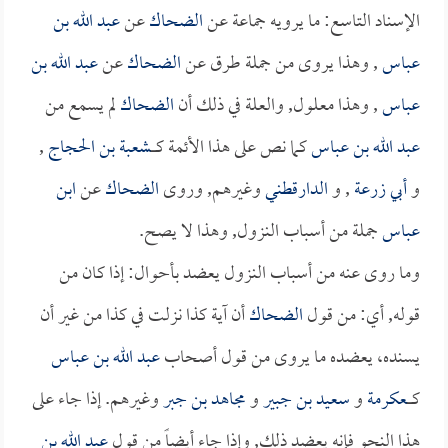
الإسناد التاسع: ما يرويه جماعة عن
الضحاك
عن
عبد الله بن
عباس
, وهذا يروى من جملة طرق عن
الضحاك
عن
عبد الله بن
عباس
, وهذا معلول, والعلة في ذلك أن
الضحاك
لم يسمع من
عبد الله بن عباس
كما نص على هذا الأئمة كـــــ
شعبة بن الحجاج
,
و
أبي زرعة
, و
الدارقطني
وغيرهم, وروى
الضحاك
عن
ابن
عباس
جملة من أسباب النزول, وهذا لا يصح.
وما روى عنه من أسباب النزول يعضد بأحوال: إذا كان من
قوله, أي: من قول
الضحاك
أن آية كذا نزلت في كذا من غير أن
يسنده، يعضده ما يروى من قول أصحاب
عبد الله بن عباس
كـــــ
عكرمة
و
سعيد بن جبير
و
مجاهد بن جبر
وغيرهم. إذا جاء على
هذا النحو فإنه يعضد ذلك, وإذا جاء أيضاً من قول
عبد الله بن