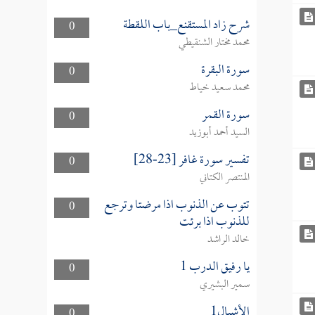
شرح زاد المستقنع_باب اللقطة
0
محمد مختار الشنقيطي
سورة البقرة
0
محمد سعيد خياط
سورة القمر
0
السيد أحمد أبوزيد
تفسير سورة غافر [23-28]
0
المنتصر الكتاني
تتوب عن الذنوب اذا مرضتا وترجع
0
للذنوب اذا برئت
خالد الراشد
يا رفيق الدرب 1
0
سمير البشيري
الأشبال1
0