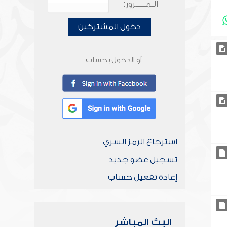
الـمـــــرور:
دخول المشتركين
أو الدخول بحساب
استرجاع الرمز السري
تسجيل عضو جديد
إعادة تفعيل حساب
البث المباشر