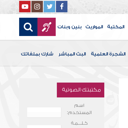
المكتبة
المواريث
بنين وبنات
الشجرة العلمية
البث المباشر
شارك بملفاتك
مكتبتك الصوتية
اسم
المستخدم:
كـلـــمـة