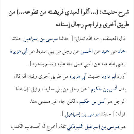
شرح حديث: (... أتموا لعبدي فريضته من تطوعه...) من
طريق أخرى وتراجم رجال إسناده
قال المصنف رحمه الله تعالى: [ حدثنا
موسى بن إسماعيل
حدثنا
حماد
عن
حميد
عن
الحسن
عن رجل من بني سليط عن
أبي هريرة
رضي الله عنه عن النبي صلى الله عليه وسلم بنحوه ].
أورد
أبو داود
حديث
أبي هريرة
من طريق أخرى وفيه: أنه قال
بدل
أنس بن حكيم
: عن رجل من بني سليط، وقيل: إن هذا
الرجل هو
أنس بن حكيم
، لكن جاء غير مسمى هنا.
قوله: [ حدثنا
موسى بن إسماعيل
].
هو
موسى بن إسماعيل التبوذكي
ثقة، أخرج له أصحاب الكتب