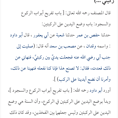
ركبتي ...)
قال المصنف رحمه الله تعالى: [ باب تفريع أبواب الركوع
والسجود: باب وضع اليدين على الركبتين:
حدثنا
حفص بن عمر
حدثنا
شعبة
عن
أبي يعفور
، قال
أبو داود
: واسمه
وقدان
، عن
مصعب بن سعد
أنه قال: (
صليت إلى
جنب أبي رضي الله عنه فجعلت يديَّ بين ركبتيَّ، فنهاني عن
ذلك فعدت، فقال: لا تصنع هذا فإنا كنا نفعله فنهينا عن ذلك،
وأمرنا أن نضع أيدينا على الركب
) ].
أورد
أبو داود
رحمه الله: [ باب تفريع أبواب الركوع والسجود ]،
وبدأ بوضع اليدين على الركبتين في الركوع، وأن السنة هي وضع
اليدين على الركبتين وليس جعلهما بين الفخذين، وقد كان ذلك