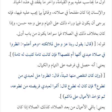
أول ما يحاسب عليه يوم القيامة، وآخر ما يفقد في هذه الحياة.
والإنسان إذا كان مفلحاً في صلاته، وقائماً بما يجب عليه فيها، فإنه
يرجى أن يكون فيما وراء ذلك على التمام وعلى وجه حسن، وإذا
كان بخلاف ذلك في الصلاة فما سواها يكون من باب أولى.
قوله: [ (
قال: يقول ربنا عز وجل لملائكته -وهو أعلم-: انظروا
في صلاة عبدي أتمها أم نقصها؟ فإن كانت تامة كتبت له تامة
) ].
يعني: أنه حصل في فرضه على التمام والكمال.
[ (
وإن كان انتقص منها شيئاً، قال: انظروا هل لعبدي من
تطوع؟ فإن كان له تطوع قال: أتموا لعبدي فريضته من تطوعه،
ثم تؤخذ الأعمال على ذاكم
) ].
يعني: باقي الأعمال من بعد الصلاة، كذلك الصلاة إذا كان