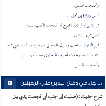
وأصحاب السنن.
[ عن
زرارة بن أوفى
].
زرارة بن أوفى
ثقة، أخرج له أصحاب الكتب الستة.
[ عن
تميم الداري
].
تميم الداري
صاحب رسول الله صلى الله عليه وسلم ورضي الله
عنه وأرضاه، وحديثه أخرجه
البخاري
تعليقاً، و
مسلم
وأصحاب السنن.
ما جاء في وضع اليدين على الركبتين
شرح حديث: (صليت إلى جنب أبي فجعلت يدي بين