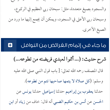
والسجود بصيغ متعددة، مثل: سبحان ربي العظيم في الركوع،
وسبحان ربي الأعلى في السجود، ويمكن أن يجمع إليها ما ورد من
الصيغ الأخرى.
ما جاء في إتمام الفرائض من النوافل
شرح حديث: (... أتموا لعبدي فريضته من تطوعه...)
قال المصنف رحمه الله تعالى: [ باب قول النبي صلى الله عليه
وسلم: (
كل صلاة لا يتمها صاحبها تتم من تطوعه
).
حدثنا
يعقوب بن إبراهيم
حدثنا
إسماعيل
حدثنا
يونس
عن
الحسن
عن
أنس بن حكيم الضبي
أنه قال: خاف من
زياد
أو
ابن