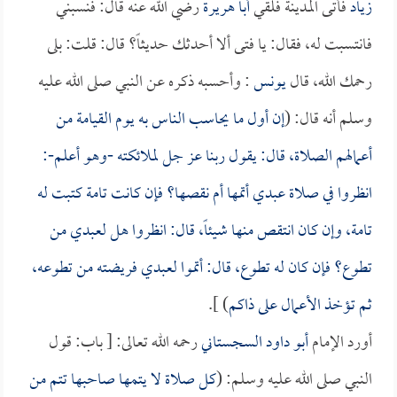
زياد
فأتى المدينة فلقي
أبا هريرة
رضي الله عنه قال: فنسبني
فانتسبت له، فقال: يا فتى ألا أحدثك حديثاً؟ قال: قلت: بلى
رحمك الله، قال
يونس
: وأحسبه ذكره عن النبي صلى الله عليه
وسلم أنه قال: (
إن أول ما يحاسب الناس به يوم القيامة من
أعمالهم الصلاة، قال: يقول ربنا عز جل لملائكته -وهو أعلم-:
انظروا في صلاة عبدي أتمها أم نقصها؟ فإن كانت تامة كتبت له
تامة، وإن كان انتقص منها شيئاً، قال: انظروا هل لعبدي من
تطوع؟ فإن كان له تطوع، قال: أتموا لعبدي فريضته من تطوعه،
ثم تؤخذ الأعمال على ذاكم
) ].
أورد الإمام
أبو داود السجستاني
رحمه الله تعالى: [ باب: قول
النبي صلى الله عليه وسلم: (
كل صلاة لا يتمها صاحبها تتم من