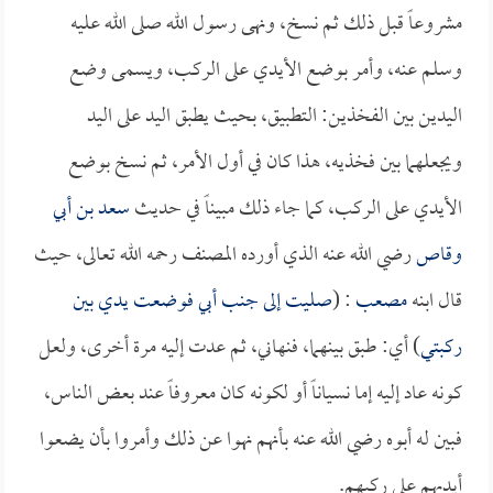
مشروعاً قبل ذلك ثم نسخ، ونهى رسول الله صلى الله عليه
وسلم عنه، وأمر بوضع الأيدي على الركب، ويسمى وضع
اليدين بين الفخذين: التطبيق، بحيث يطبق اليد على اليد
ويجعلهما بين فخذيه، هذا كان في أول الأمر، ثم نسخ بوضع
الأيدي على الركب، كما جاء ذلك مبيناً في حديث
سعد بن أبي
وقاص
رضي الله عنه الذي أورده المصنف رحمه الله تعالى، حيث
قال ابنه
مصعب
: (
صليت إلى جنب أبي فوضعت يدي بين
ركبتي
) أي: طبق بينهما، فنهاني، ثم عدت إليه مرة أخرى، ولعل
كونه عاد إليه إما نسياناً أو لكونه كان معروفاً عند بعض الناس،
فبين له أبوه رضي الله عنه بأنهم نهوا عن ذلك وأمروا بأن يضعوا
أيديهم على ركبهم.