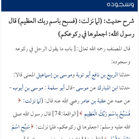
وسجوده
شرح حديث: (لما نزلت: (فسبح باسم ربك العظيم) قال
رسول الله: اجعلوها في ركوعكم)
قال المصنف رحمه الله تعالى: [ باب ما يقول الرجل في ركوعه
وسجوده:
حدثنا
الربيع بن نافع أبو توبة
و
موسى بن إسماعيل
المعنى قالا:
حدثنا
ابن المبارك
عن
موسى
-قال
أبو سلمة
:
موسى بن أيوب
-
عن عمه عن
عقبة بن عامر
رضي الله عنه قال: (
لما نزلت:
فَسَبِّحْ بِاسْمِ رَبِّكَ الْعَظِيمِ
[الواقعة:74] قال رسول الله صلى
الله عليه وسلم: اجعلوها في ركوعكم، فلما نزلت:
سَبِّحِ اسْمَ