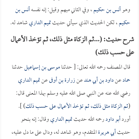
وهو
أنس بن حكيم
، وفي الثاني مبهم وقيل: إنه نفسه
أنس بن
حكيم
، لكن الحديث الذي سيأتي حديث
تميم الداري
شاهد له.
شرح حديث: (...ثم الزكاة مثل ذلك، ثم تؤخذ الأعمال
على حسب ذلك)
قال المصنف رحمه الله تعالى: [ حدثنا
موسى بن إسماعيل
حدثنا
حماد
عن
داود بن أبي هند
عن
زرارة بن أوفى
عن
تميم الداري
رضي الله عنه عن النبي صلى الله عليه وسلم بهذا المعنى قال:
(
ثم الزكاة مثل ذلك، ثم تؤخذ الأعمال على حسب ذلك
) ].
أورد
أبو داود
رحمه الله حديث
تميم الداري
وقال: إنه بنحو
حديث
أبي هريرة
المتقدم، وهو شاهد له، ودال على ما دل عليه،