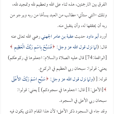
الفرق بين الترجمتين، هذه ثناء على الله وتعظيم لله وتمجيد لله،
وتلك -التي ستأتي- مطالب من العبد يسألها من ربه ويرجو من
ربه أن يحققها له، وأن يتقبل منه.
أورد
أبو داود
حديث
عقبة بن عامر الجهني
رضي الله تعالى عنه
قال: (
لما نزل قول الله عز وجل:
فَسَبِّحْ بِاسْمِ رَبِّكَ الْعَظِيمِ
[الواقعة:74] قال عليه الصلاة والسلام: اجعلوها في ركوعكم)
يعني: قولوا: سبحان ربي العظيم في الركوع.
قوله: [ (
ولما نزل قول الله عز وجل:
سَبِّحِ اسْمَ رَبِّكَ الأَعْلَى
[الأعلى:1] قال: اجعلوها في سجودكم) ] يعني: قولوا:
سبحان ربي الأعلى في السجود.
وقد جاء في السجود ذكر الأعلى؛ لأن هذا المقام الذي يكون فيه