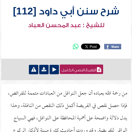
شرح سنن أبي داود [112]
للشيخ : عبد المحسن العباد
التفريغ النصي الكامل
من رحمة الله بعباده أن جعل النوافل من العبادات متممة للفرائض،
فإذا حصل نقص في الفريضة أكمل ذلك النقص من النافلة، وهذا
يدل دلالة واضحة على أهمية المحافظة على النوافل، فهي السياج
الواقي للفريضة. وقد وردت أحاديث كثيرة مبينة لأذكار الركوع