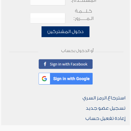
المستخدم:
كـلـــمـة
الـمـــــرور:
دخول المشتركين
أو الدخول بحساب
استرجاع الرمز السري
تسجيل عضو جديد
إعادة تفعيل حساب