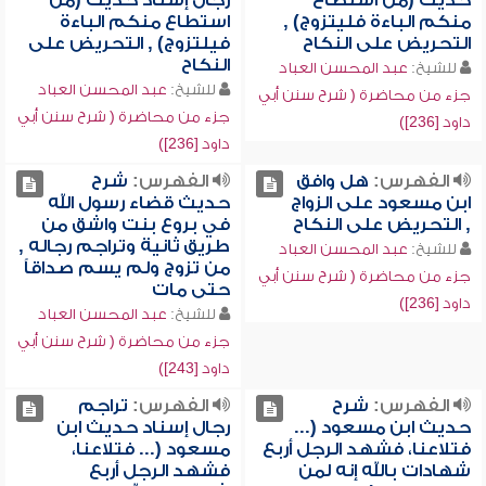
حديث (من استطاع
رجال إسناد حديث (من
منكم الباءة فليتزوج) ,
استطاع منكم الباءة
التحريض على النكاح
فيلتزوج) , التحريض على
النكاح
للشيخ:
عبد المحسن العباد
للشيخ:
عبد المحسن العباد
جزء من محاضرة ( شرح سنن أبي
جزء من محاضرة ( شرح سنن أبي
داود [236])
داود [236])
الفهرس:
هل وافق
الفهرس:
شرح
ابن مسعود على الزواج
حديث قضاء رسول الله
, التحريض على النكاح
في بروع بنت واشق من
طريق ثانية وتراجم رجاله ,
للشيخ:
عبد المحسن العباد
من تزوج ولم يسم صداقاً
جزء من محاضرة ( شرح سنن أبي
حتى مات
داود [236])
للشيخ:
عبد المحسن العباد
جزء من محاضرة ( شرح سنن أبي
داود [243])
الفهرس:
شرح
الفهرس:
تراجم
حديث ابن مسعود (...
رجال إسناد حديث ابن
فتلاعنا، فشهد الرجل أربع
مسعود (... فتلاعنا،
شهادات بالله إنه لمن
فشهد الرجل أربع