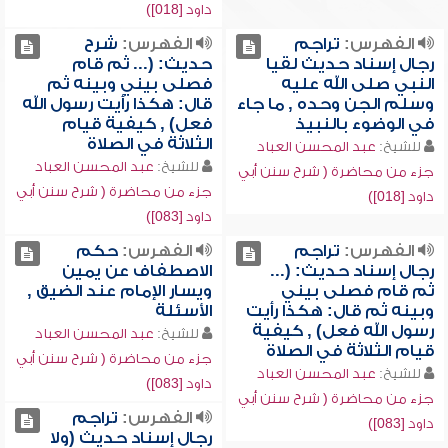
داود [018])
الفهرس:
تراجم
الفهرس:
شرح
رجال إسناد حديث لقيا
حديث: (... ثم قام
النبي صلى الله عليه
فصلى بيني وبينه ثم
وسلم الجن وحده , ما جاء
قال: هكذا رأيت رسول الله
في الوضوء بالنبيذ
فعل) , كيفية قيام
الثلاثة في الصلاة
للشيخ:
عبد المحسن العباد
للشيخ:
عبد المحسن العباد
جزء من محاضرة ( شرح سنن أبي
جزء من محاضرة ( شرح سنن أبي
داود [018])
داود [083])
الفهرس:
تراجم
الفهرس:
حكم
رجال إسناد حديث: (...
الاصطفاف عن يمين
ثم قام فصلى بيني
ويسار الإمام عند الضيق ,
وبينه ثم قال: هكذا رأيت
الأسئلة
رسول الله فعل) , كيفية
للشيخ:
عبد المحسن العباد
قيام الثلاثة في الصلاة
جزء من محاضرة ( شرح سنن أبي
للشيخ:
عبد المحسن العباد
داود [083])
جزء من محاضرة ( شرح سنن أبي
الفهرس:
تراجم
داود [083])
رجال إسناد حديث (ولا