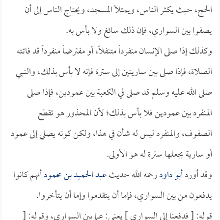
الحج، حيث يكثر الناس، ويمتلأ المسجد، ويحتاج الناس إلى أن
يصفوا بين السواري، فإن ذلك سائغ ولا بأس به.
وكذلك إذا صلى الإنسان منفرداً متنفلاً، أو مفترضاً منفرداً قد فاتته
الصلاة، فإذا صلى بين ساريتين إلى سترة فإنه لا بأس بذلك، والنبي
صلى الله عليه وسلم قد صلى في الكعبة بين عمودين، فإذا صلى
المنفرد بين عمودين فلا بأس بذلك؛ لأن المحذور هو تقطع
الصفوف، والمنفرد ليس له شأن في هذا، ولكن كونه يصلي إلى عمود
أو سارية يجعلها سترة له هو الأولى.
وقد أورد
أبو داود
رحمه الله حديث
عبد الحميد بن محمود
أنهم كانوا
يدفعون من بين السواري، فإما أن يتقدموا وإما أن يتأخروا.
قوله: [ فدفعنا إلى السواري ] يعني: عما بين السواري، وقوله: [