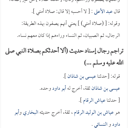
قال
عبد الأعلى
: [ لا أحسبه إلا قال: صلاة أمتي ].
وقوله: [ (صلاة أمتي) ] يعني أنهم يصفون بهذه الطريقة:
الرجال، ثم الصبيان، ثم النساء وراءهم إذا كان معهم نساء.
تراجم رجال إسناد حديث (ألا أحدثكم بصلاة النبي صلى
الله عليه وسلم ...)
قوله: [حدثنا
عيسى بن شاذان
].
عيسى بن شاذان
ثقة، أخرج له
أبو داود
وحده.
[ حدثنا
عياش الرقام
].
هو
عياش بن الوليد الرقام
، ثقة، أخرج حديثه
البخاري
و
أبو
داود
و
النسائي
.