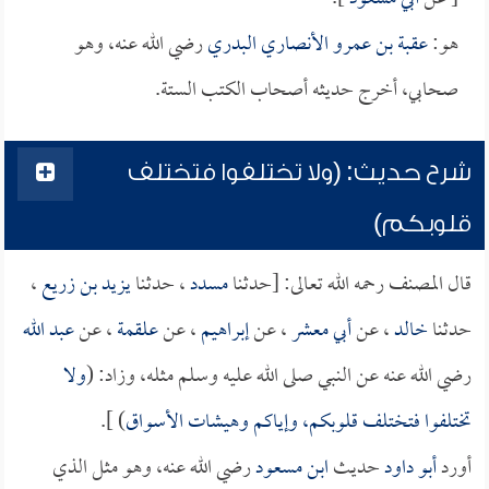
هو:
عقبة بن عمرو الأنصاري البدري
رضي الله عنه، وهو
صحابي، أخرج حديثه أصحاب الكتب الستة.
شرح حديث: (ولا تختلفوا فتختلف
قلوبكم)
قال المصنف رحمه الله تعالى: [حدثنا
مسدد
، حدثنا
يزيد بن زريع
،
حدثنا
خالد
، عن
أبي معشر
، عن
إبراهيم
، عن
علقمة
، عن
عبد الله
رضي الله عنه عن النبي صلى الله عليه وسلم مثله، وزاد: (
ولا
تختلفوا فتختلف قلوبكم، وإياكم وهيشات الأسواق
) ].
أورد
أبو داود
حديث
ابن مسعود
رضي الله عنه، وهو مثل الذي