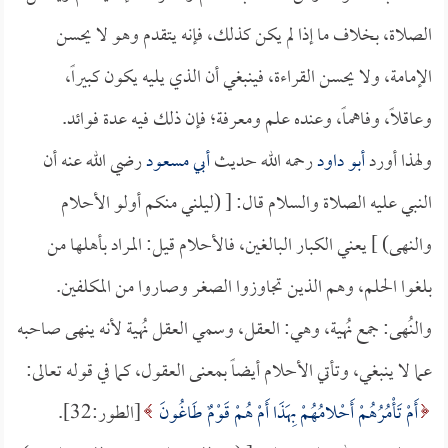
الصلاة، بخلاف ما إذا لم يكن كذلك، فإنه يتقدم وهو لا يحسن
الإمامة، ولا يحسن القراءة، فينبغي أن الذي يليه يكون كبيراً،
وعاقلاً، وفاهماً، وعنده علم ومعرفة؛ فإن ذلك فيه عدة فوائد.
ولهذا أورد
أبو داود
رحمه الله حديث
أبي مسعود
رضي الله عنه أن
النبي عليه الصلاة والسلام قال: [ (ليلني منكم أولو الأحلام
والنهى) ] يعني الكبار البالغين، فالأحلام قيل: المراد بأهلها من
بلغوا الحلم، وهم الذين تجاوزوا الصغر وصاروا من المكلفين.
والنُهى: جمع نُهية، وهي: العقل، وسمي العقل نُهية لأنه ينهى صاحبه
عما لا ينبغي، وتأتي الأحلام أيضاً بمعنى العقول، كما في قوله تعالى:
أَمْ تَأْمُرُهُمْ أَحْلامُهُمْ بِهَذَا أَمْ هُمْ قَوْمٌ طَاغُونَ
[الطور:32].