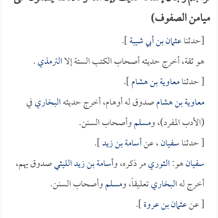
ميامن الصفوف)
[حدثنا
عثمان بن أبي شيبة
].
هو ثقة، أخرج حديثه أصحاب الكتب الستة إلا
الترمذي
.
[ حدثنا
معاوية بن هشام
].
معاوية بن هشام
صدوق له أوهام، أخرج حديثه
البخاري
في
(الأدب المفرد)، و
مسلم
وأصحاب السنن.
[ حدثنا
سفيان
، عن
أسامة بن زيد
].
سفيان
هو:
الثوري
مر ذكره، و
أسامة بن زيد الليثي
صدوق يهم،
أخرج له
البخاري
تعليقاً، و
مسلم
وأصحاب السنن.
[ عن
عثمان بن عروة
].