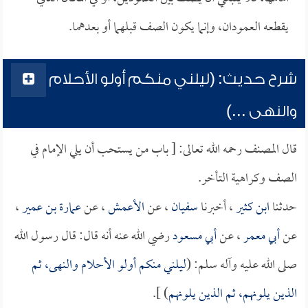
يقطعه العمودان، وإنما يكون الصف قبلهما أو بعدهما.
شرح حديث: (ليلني منكم أولو الأحلام
والنهى ...)
قال المصنف رحمه الله تعالى: [ باب من يستحب أن يلي الإمام في
الصف وكراهية التأخر.
حدثنا
ابن كثير
، أخبرنا
سفيان
، عن
الأعمش
، عن
عمارة بن عمير
،
عن
أبي معمر
، عن
أبي مسعود
رضي الله عنه أنه قال: قال رسول الله
صلى الله عليه وآله سلم: (
ليلني منكم أولو الأحلام والنهى، ثم
الذين يلونهم، ثم الذين يلونهم
) ].