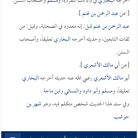
أخرجه
البخاري
في (الأدب المفرد)، و
مسلم
وأصحاب السنن.
[ عن
عبد الرحمن بن غنم
].
عبد الرحمن بن غنم
قيل: إنه معدود في الصحابة، وقيل: من
ثقات التابعين، وحديثه أخرجه
البخاري
تعليقاً، وأصحاب
السنن.
[عن
أبي مالك الأشعري
].
أبو مالك الأشعري
رضي الله عنه حديثه أخرجه
البخاري
تعليقاً، و
مسلم
و
أبو داود
و
النسائي
و
ابن ماجة
.
وفي سند هذا الحديث شخص متكلم فيه، وهو
شهر بن
حوشب
.