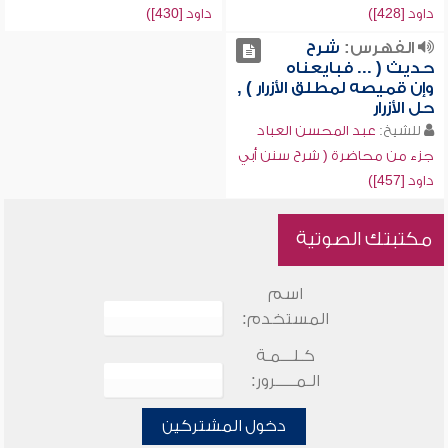
داود [428])
داود [430])
الفهرس:
شرح
حديث ( ... فبايعناه
وإن قميصه لمطلق الأزرار ) ,
حل الأزرار
للشيخ:
عبد المحسن العباد
جزء من محاضرة ( شرح سنن أبي
داود [457])
مكتبتك الصوتية
اسم
المستخدم:
كـلـــمـة
الـمـــــرور:
دخول المشتركين