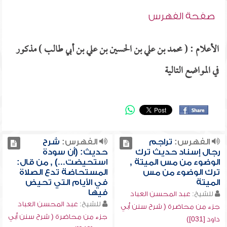
صفحة الفهرس
الأعلام : ( محمد بن علي بن الحسين بن علي بن أبي طالب ) مذكور
في المواضع التالية
الفهرس:
تراجم
الفهرس:
شرح
رجال إسناد حديث ترك
حديث: (أن سودة
الوضوء من مس الميتة ,
استحيضت...) , من قال:
ترك الوضوء من مس
المستحاضة تدع الصلاة
الميتة
في الأيام التي تحيض
فيها
للشيخ:
عبد المحسن العباد
للشيخ:
عبد المحسن العباد
جزء من محاضرة ( شرح سنن أبي
جزء من محاضرة ( شرح سنن أبي
داود [031])