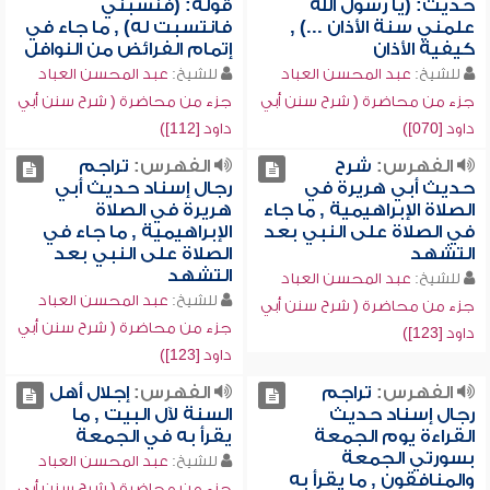
حديث: (يا رسول الله
قوله: (فنسبني
علمني سنة الأذان ...) ,
فانتسبت له) , ما جاء في
كيفية الأذان
إتمام الفرائض من النوافل
للشيخ:
عبد المحسن العباد
للشيخ:
عبد المحسن العباد
جزء من محاضرة ( شرح سنن أبي
جزء من محاضرة ( شرح سنن أبي
داود [070])
داود [112])
الفهرس:
شرح
الفهرس:
تراجم
حديث أبي هريرة في
رجال إسناد حديث أبي
الصلاة الإبراهيمية , ما جاء
هريرة في الصلاة
في الصلاة على النبي بعد
الإبراهيمية , ما جاء في
التشهد
الصلاة على النبي بعد
التشهد
للشيخ:
عبد المحسن العباد
للشيخ:
عبد المحسن العباد
جزء من محاضرة ( شرح سنن أبي
جزء من محاضرة ( شرح سنن أبي
داود [123])
داود [123])
الفهرس:
تراجم
الفهرس:
إجلال أهل
رجال إسناد حديث
السنة لآل البيت , ما
القراءة يوم الجمعة
يقرأ به في الجمعة
بسورتي الجمعة
للشيخ:
عبد المحسن العباد
والمنافقون , ما يقرأ به
جزء من محاضرة ( شرح سنن أبي