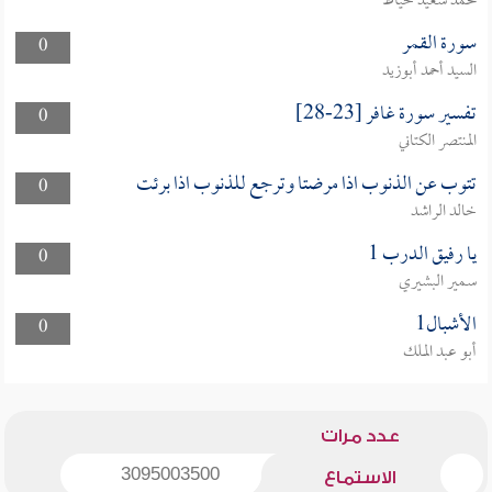
محمد سعيد خياط
سورة القمر
0
السيد أحمد أبوزيد
تفسير سورة غافر [23-28]
0
المنتصر الكتاني
تتوب عن الذنوب اذا مرضتا وترجع للذنوب اذا برئت
0
خالد الراشد
يا رفيق الدرب 1
0
سمير البشيري
الأشبال1
0
أبو عبد الملك
عدد مرات
3095003500
الاستماع