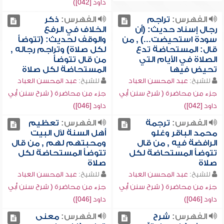
داود [042])
الفهرس:
تراجم
الفهرس:
ذكر
رجال إسناد حديث: (أن
الخلاف في الرفع
سودة استحيضت...) , من
والوقف لحديث: (تتوضأ
قال: المستحاضة تدع
لكل صلاة) وتراجم رجاله ,
الصلاة في الأيام التي
من قال تتوضأ
تحيض فيها
المستحاضة لكل صلاة
للشيخ:
عبد المحسن العباد
للشيخ:
عبد المحسن العباد
جزء من محاضرة ( شرح سنن أبي
جزء من محاضرة ( شرح سنن أبي
داود [042])
داود [046])
الفهرس:
ترجمة
الفهرس:
تعظيم
محمد الباقر وغلو
أهل السنة لآل البيت
الرافضة فيه , من قال
ومحبتهم لهم , من قال
تتوضأ المستحاضة لكل
تتوضأ المستحاضة لكل
صلاة
صلاة
للشيخ:
عبد المحسن العباد
للشيخ:
عبد المحسن العباد
جزء من محاضرة ( شرح سنن أبي
جزء من محاضرة ( شرح سنن أبي
داود [046])
داود [046])
الفهرس:
شرح
الفهرس:
معنى