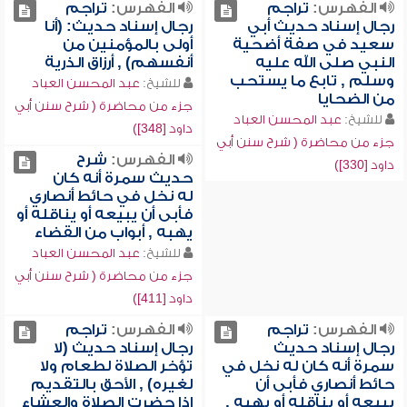
الفهرس:
تراجم
الفهرس:
تراجم
رجال إسناد حديث أبي
رجال إسناد حديث: (أنا
سعيد في صفة أضحية
أولى بالمؤمنين من
النبي صلى الله عليه
أنفسهم) , أرزاق الذرية
وسلم , تابع ما يستحب
للشيخ:
عبد المحسن العباد
من الضحايا
جزء من محاضرة ( شرح سنن أبي
للشيخ:
عبد المحسن العباد
داود [348])
جزء من محاضرة ( شرح سنن أبي
الفهرس:
شرح
داود [330])
حديث سمرة أنه كان
له نخل في حائط أنصاري
فأبى أن يبيعه أو يناقله أو
يهبه , أبواب من القضاء
للشيخ:
عبد المحسن العباد
جزء من محاضرة ( شرح سنن أبي
داود [411])
الفهرس:
تراجم
الفهرس:
تراجم
رجال إسناد حديث
رجال إسناد حديث (لا
سمرة أنه كان له نخل في
تؤخر الصلاة لطعام ولا
حائط أنصاري فأبى أن
لغيره) , الأحق بالتقديم
يبيعه أو يناقله أو يهبه ,
إذا حضرت الصلاة والعشاء