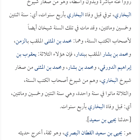
رووا عنه مباشرة وبدون واسطة، وهو من صغار شيوخ
البخاري
، توفي قبل وفاة
البخاري
بأربع سنوات، أي: سنة اثنتين
وخمسين ومائتين، وقد مات في تلك السنة شيخان أيضاً
لأصحاب الكتب الستة، وهما:
محمد بن المثنى
الملقب بـ
الزمن
،
و
محمد بن بشار
الملقب بـ
بندار
، فإن هؤلاء الثلاثة:
يعقوب بن
إبراهيم الدورقي
، و
محمد بن بشار
، و
محمد بن المثنى
من صغار
شيوخ
البخاري
، وهم من شيوخ أصحاب الكتب الستة،
والثلاثة ماتوا في سنة واحدة، وهي سنة اثنتين وخمسين ومائتين،
أي: قبل وفاة
البخاري
بأربع سنوات.
[حدثنا
يحيى بن سعيد
].
هو:
يحيى بن سعيد القطان البصري
، وهو ثقة، أخرج حديثه