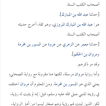
أصحاب الكتب الستة.
[حدثنا
عبد الله بن المبارك
].
هو:
عبد الله بن المبارك المروزي
، وهو ثقة، أخرج حديثه
أصحاب الكتب الستة.
[حدثنا
معمر
عن
الزهري
عن
عروة
عن
المسور بن مخرمة
و
مروان بن الحكم
].
وقد مر ذكرهم.
وأما رواية
مروان
مرسلة، لكنها هنا مقرونة مع رواية الصحابي،
يعني الذي هو
المسور بن مخرمة
. ومن المعلوم أن
مروان
اختلف
في رؤيته للنبي صلى الله عليه وسلم، قيل: إنه لم يثبت له رؤية،
لكن الذين ثبتت لهم رؤية وهم صغار ليسوا من أهل الرواية،