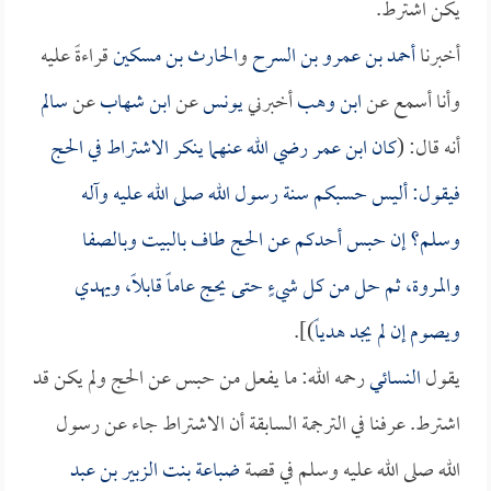
يكن اشترط.
أخبرنا
أحمد بن عمرو بن السرح
و
الحارث بن مسكين
قراءةً عليه
وأنا أسمع عن
ابن وهب
أخبرني
يونس
عن
ابن شهاب
عن
سالم
أنه قال: (
كان
ابن عمر
رضي الله عنهما ينكر الاشتراط في الحج
فيقول: أليس حسبكم سنة رسول الله صلى الله عليه وآله
وسلم؟ إن حبس أحدكم عن الحج طاف بالبيت وبالصفا
والمروة، ثم حل من كل شيءٍ حتى يحج عاماً قابلاً، ويهدي
ويصوم إن لم يجد هدياً
)].
يقول
النسائي
رحمه الله: ما يفعل من حبس عن الحج ولم يكن قد
اشترط. عرفنا في الترجمة السابقة أن الاشتراط جاء عن رسول
الله صلى الله عليه وسلم في قصة
ضباعة بنت الزبير بن عبد