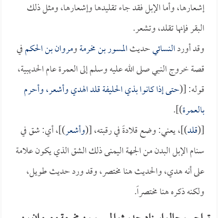
إشعارها، وأما الإبل فقد جاء تقليدها وإشعارها، ومثل ذلك
البقر فإنها تقلد، وتشعر.
وقد أورد
النسائي
حديث
المسور بن مخرمة
و
مروان بن الحكم
في
قصة خروج النبي صلى الله عليه وسلم إلى العمرة عام الحديبية،
قوله: [(
حتى إذا كانوا بذي الحليفة قلد الهدي وأشعر، وأحرم
بالعمرة
)].
[(
قلد
)]، يعني: وضع قلادةً في رقبته، [(
وأشعر
)]، أي: شق في
سنام الإبل البدن من الجهة اليمنى ذلك الشق الذي يكون علامة
على أنه هدي، والحديث هنا مختصر، وقد ورد حديث طويل،
ولكنه ذكره هنا مختصراً.