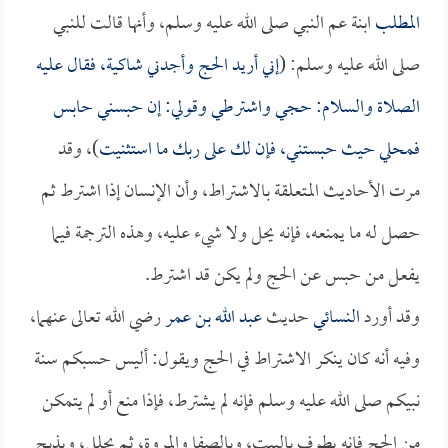
المطلب
ابنة عم النبي صلى الله عليه وسلم، وأنها قالت للنبي
صلى الله عليه وسلم: (
إني أريد الحج وأجدني شاكية، فقال عليه
الصلاة والسلام: حجي واشترطي وقولي: إن حبسني حابس
فمحلي حيث حبستني، فإن لك على ربك ما استثنيت
)، وقد
مرت الأحاديث المتعلقة بالاشتراط، وأن الإنسان إذا اشترط ثم
حصل له ما يمنعه، فإنه يحل ولا شيء عليه، وهذه الترجمة فيما
يفعل من حبس عن الحج ولم يكن قد اشترط.
وقد أورد
النسائي
حديث
عبد الله بن عمر
رضي الله تعالى عنهما،
وفيه أنه كان ينكر الاشتراط في الحج ويقول: أليس حسبكم سنة
نبيكم صلى الله عليه وسلم فإنه لم يشترط، فإذا منع أو لم يتمكن
من الحج فإنه يطوف بالبيت، وبالصفا والمروة، ثم يحلل، ويذبح