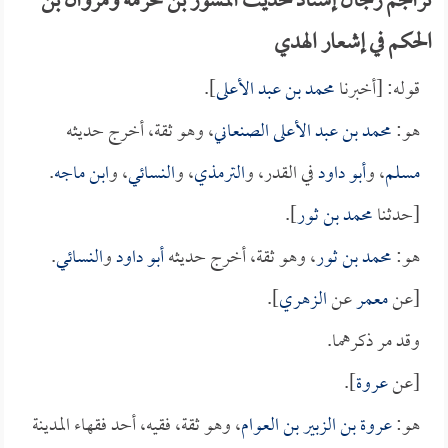
تراجم رجال إسناد حديث المسور بن مخرمة ومروان بن
الحكم في إشعار الهدي
قوله: [أخبرنا
محمد بن عبد الأعلى
].
هو:
محمد بن عبد الأعلى الصنعاني
، وهو ثقة، أخرج حديثه
مسلم
، و
أبو داود
في القدر، و
الترمذي
، و
النسائي
، و
ابن ماجه
.
[حدثنا
محمد بن ثور
].
هو:
محمد بن ثور
، وهو ثقة، أخرج حديثه
أبو داود
و
النسائي
.
[عن
معمر
عن
الزهري
].
وقد مر ذكرهما.
[عن
عروة
].
هو:
عروة بن الزبير بن العوام
، وهو ثقة، فقيه، أحد فقهاء المدينة