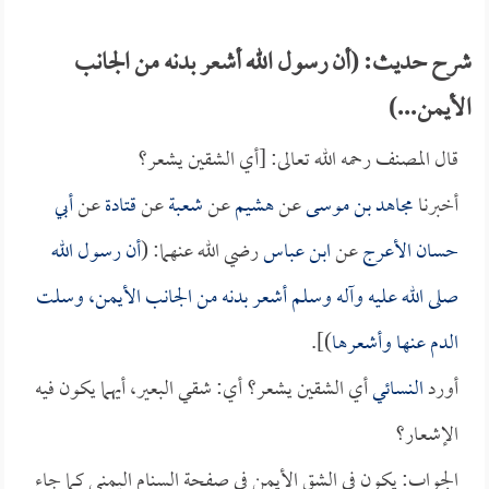
شرح حديث: (أن رسول الله أشعر بدنه من الجانب
الأيمن...)
قال المصنف رحمه الله تعالى: [أي الشقين يشعر؟
أخبرنا
مجاهد بن موسى
عن
هشيم
عن
شعبة
عن
قتادة
عن
أبي
حسان الأعرج
عن
ابن عباس
رضي الله عنهما: (
أن رسول الله
صلى الله عليه وآله وسلم أشعر بدنه من الجانب الأيمن، وسلت
الدم عنها وأشعرها
)].
أورد
النسائي
أي الشقين يشعر؟ أي: شقي البعير، أيهما يكون فيه
الإشعار؟
الجواب: يكون في الشق الأيمن في صفحة السنام اليمنى كما جاء