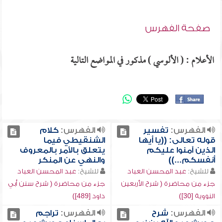
صفحة الفهرس
الأعلام : ( الألوسي ) مذكور في المواضع التالية
الفهرس:
تفسير
الفهرس:
كلام
قوله تعالى: ((يا أيها
الشنقيطي فيما
الذين آمنوا عليكم
يتعلق بالأمر بالمعروف
أنفسكم...))
والنهي عن المنكر
للشيخ:
عبد المحسن العباد
للشيخ:
عبد المحسن العباد
جزء من محاضرة ( شرح الأربعين
جزء من محاضرة ( شرح سنن أبي
النووية [30])
داود [489])
الفهرس:
شرح
الفهرس:
تراجم