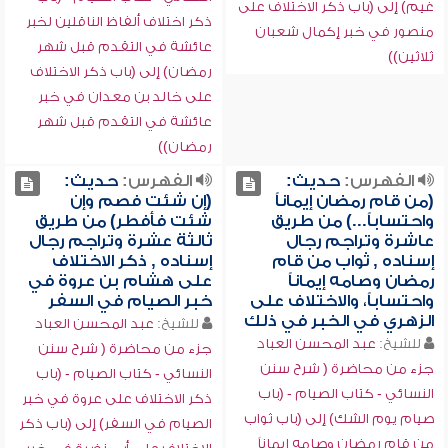
غيم) إلى (باب ذكر الاختلاف على
ذكر اختلاف ألفاظ الناقلين لخبر
منصور في خبر إكمال شعبان
عائشة في التقدم قبل شهر
ثلاثين))
رمضان) إلى (باب ذكر الاختلاف
على خالد بن معدان في خبر
عائشة في التقدم قبل شهر
رمضان))
الفهرس:
حديث:
الفهرس:
حديث:
(من قام رمضان إيماناً
(إن شئت فصم وإن
واحتساباً...) من طريق
شئت فأفطر) من طريق
عاشرة وتراجم رجال
ثالثة عشرة وتراجم رجال
إسناده , ثواب من قام
إسناده , ذكر الاختلاف
رمضان وصامه إيماناً
على هشام بن عروة في
واحتساباً، والاختلاف على
خبر الصيام في السفر
الزهري في الخبر في ذلك
للشيخ:
عبد المحسن العباد
للشيخ:
عبد المحسن العباد
جزء من محاضرة ( شرح سنن
جزء من محاضرة ( شرح سنن
النسائي - كتاب الصيام - (باب
النسائي - كتاب الصيام - (باب
ذكر الاختلاف على عروة في خبر
صيام يوم الشك) إلى (باب ثواب
الصيام في السفر) إلى (باب ذكر
من قام رمضان وصامه إيماناً