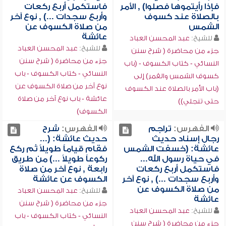
فإذا رأيتموها فصلوا) , الأمر
فاستكمل أربع ركعات
بالصلاة عند كسوف
وأربع سجدات ...) , نوع آخر
الشمس
من صلاة الكسوف عن
عائشة
للشيخ:
عبد المحسن العباد
للشيخ:
عبد المحسن العباد
جزء من محاضرة ( شرح سنن
جزء من محاضرة ( شرح سنن
النسائي - كتاب الكسوف - (باب
النسائي - كتاب الكسوف - باب
كسوف الشمس والقمر) إلى
نوع آخر من صلاة الكسوف عن
(باب الأمر بالصلاة عند الكسوف
عائشة - باب نوع آخر من صلاة
حتى تنجلي))
الكسوف)
الفهرس:
تراجم
الفهرس:
شرح
رجال إسناد حديث
حديث عائشة: (...
عائشة: (خسفت الشمس
فقام قياماً طويلاً ثم ركع
في حياة رسول الله...
ركوعاً طويلاً ...) من طريق
فاستكمل أربع ركعات
رابعة , نوع آخر من صلاة
وأربع سجدات ...) , نوع آخر
الكسوف عن عائشة
من صلاة الكسوف عن
للشيخ:
عبد المحسن العباد
عائشة
جزء من محاضرة ( شرح سنن
للشيخ:
عبد المحسن العباد
النسائي - كتاب الكسوف - باب
جزء من محاضرة ( شرح سنن