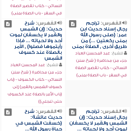
النسائي - كتاب تقصير الصلاة
في السفر - باب الصلاة بمنى)
الفهرس:
تراجم
الفهرس:
شرح
رجال إسناد حديث ابن
حديث: (إن الشمس
عمر: (صلى رسول الله
والقمر لا يخسفان لموت
بمنى ركعتين ...) من
أحد ولا لحياته ... فإذا
طريق أخرى , الصلاة بمنى
رأيتموها فصلوا) , الأمر
بالصلاة عند كسوف
للشيخ:
عبد المحسن العباد
الشمس
جزء من محاضرة ( شرح سنن
للشيخ:
عبد المحسن العباد
النسائي - كتاب تقصير الصلاة
جزء من محاضرة ( شرح سنن
في السفر - باب الصلاة بمنى)
النسائي - كتاب الكسوف - (باب
كسوف الشمس والقمر) إلى
(باب الأمر بالصلاة عند الكسوف
حتى تنجلي))
الفهرس:
تراجم
الفهرس:
شرح
رجال إسناد حديث: (إن
حديث عائشة:
الشمس والقمر لا يخسفان
(خسفت الشمس في
لموت أحد ولا لحياته ...
حياة رسول الله...