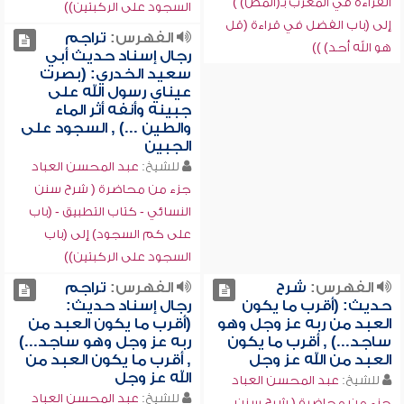
القراءة في المغرب بـ(المص) )
السجود على الركبتين))
إلى (باب الفضل في قراءة (قل
الفهرس:
تراجم
هو الله أحد) ))
رجال إسناد حديث أبي
سعيد الخدري: (بصرت
عيناي رسول الله على
جبينه وأنفه أثر الماء
والطين ...) , السجود على
الجبين
للشيخ:
عبد المحسن العباد
جزء من محاضرة ( شرح سنن
النسائي - كتاب التطبيق - (باب
على كم السجود) إلى (باب
السجود على الركبتين))
الفهرس:
شرح
الفهرس:
تراجم
حديث: (أقرب ما يكون
رجال إسناد حديث:
العبد من ربه عز وجل وهو
(أقرب ما يكون العبد من
ساجد...) , أقرب ما يكون
ربه عز وجل وهو ساجد...)
العبد من الله عز وجل
, أقرب ما يكون العبد من
الله عز وجل
للشيخ:
عبد المحسن العباد
للشيخ:
عبد المحسن العباد
جزء من محاضرة ( شرح سنن