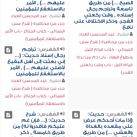
الصبح ...) من طريق
عليهم ...) , الأمر
تاسعة وتراجم رجال
بالاستغفار للمؤمنين
إسناده , وقت ركعتي
للشيخ:
عبد المحسن العباد
الفجر، وذكر الاختلاف على
جزء من محاضرة ( شرح سنن
نافع
النسائي - كتاب الجنائز - باب الأمر
للشيخ:
عبد المحسن العباد
بالاستغفار للمؤمنين)
جزء من محاضرة ( شرح سنن
الفهرس:
تراجم
النسائي - كتاب قيام الليل
رجال إسناد حديث: (...
وتطوع النهار - باب ذم من ترك
إني بعثت إلى أهل البقيع
قيام الليل - باب وقت ركعتي
لأصلي عليهم ...) , الأمر
الفجر)
بالاستغفار للمؤمنين
للشيخ:
عبد المحسن العباد
جزء من محاضرة ( شرح سنن
النسائي - كتاب الجنائز - باب الأمر
بالاستغفار للمؤمنين)
الفهرس:
حديث:
الفهرس:
شرح
(إذا مات أحدكم عرض
حديث: (... فإن غم
على مقعده بالغداة
عليكم فاقدروا له) من
والعشي ...) من طريق
طريق خامسة , ذكر