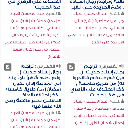
ثالثة وتراجم رجال إسناده
الاختلاف على الزهري في
, وضع الجريدة على القبر
هذا الحديث
للشيخ:
عبد المحسن العباد
للشيخ:
عبد المحسن العباد
جزء من محاضرة ( شرح سنن
جزء من محاضرة ( شرح سنن
النسائي - كتاب الجنائز - باب
النسائي - كتاب الصيام - (باب
التعوذ من عذاب القبر - باب وضع
إكمال شعبان ثلاثين إذا كان
الجريدة على القبر)
غيم) إلى (باب ذكر الاختلاف على
منصور في خبر إكمال شعبان
ثلاثين))
الفهرس:
تراجم
الفهرس:
تراجم
رجال إسناد حديث: (...
رجال إسناد حديث (...
فإن غم عليكم فاقدروا
ولم يصم شهراً تاماً منذ
له) من طريق خامسة ,
أتى المدينة إلا أن يكون
ذكر الاختلاف على الزهري
رمضان) من طريق خامسة
في هذا الحديث
, ذكر اختلاف ألفاظ
الناقلين بخبر عائشة رضي
للشيخ:
عبد المحسن العباد
الله عنها فيه
جزء من محاضرة ( شرح سنن
للشيخ:
عبد المحسن العباد
النسائي - كتاب الصيام - (باب
جزء من محاضرة ( شرح سنن
إكمال شعبان ثلاثين إذا كان
النسائي - كتاب الصيام - (باب