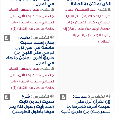
الذي يفتتح به الصلاة
في القرآن
للشيخ:
عبد المحسن العباد
للشيخ:
عبد المحسن العباد
جزء من محاضرة ( شرح سنن
جزء من محاضرة ( شرح سنن
النسائي - كتاب الافتتاح - (باب
النسائي - كتاب الافتتاح - باب
موضع الإبهامين عند الرفع) إلى
جامع ما جاء في القرآن [1])
(باب القول الذي يفتتح به
الفهرس:
تراجم
الصلاة))
رجال إسناد حديث
عائشة في صور نزول
الوحي على النبي من
طريق أخرى , جامع ما جاء
في القرآن
للشيخ:
عبد المحسن العباد
جزء من محاضرة ( شرح سنن
النسائي - كتاب الافتتاح - باب
جامع ما جاء في القرآن [1])
الفهرس:
حديث:
الفهرس:
شرح
(إن القرآن أنزل على
حديث زيد بن ثابت:
سبعة أحرف فاقرءوا ما
(لقد رأيت رسول الله يقرأ
تيسر منه) من طريق ثانية
فيها بأطول الطوليين