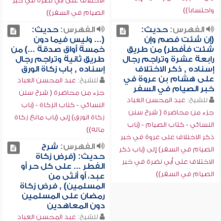
الاختلاف على أبي نضرة في خبر
واحتساباً))
الصيام في السفر))
الفهرس:
حديث:
الفهرس:
حديث:
(إن شئت فصم وإن
(... وليس فيما دون
شئت فأفطر) من طريق
خمسة أواق صدقة ...) من
رابعة عشرة وتراجم رجال
طريق ثانية وتراجم رجال
إسناده , ذكر الاختلاف
إسناده , باب زكاة الورق
على هشام بن عروة في
للشيخ:
عبد المحسن العباد
خبر الصيام في السفر
جزء من محاضرة ( شرح سنن
للشيخ:
عبد المحسن العباد
النسائي - كتاب الزكاة - (باب
جزء من محاضرة ( شرح سنن
زكاة الورق) إلى (باب مانع زكاة
النسائي - كتاب الصيام - (باب
ماله))
ذكر الاختلاف على عروة في خبر
الفهرس:
شرح
الصيام في السفر) إلى (باب ذكر
حديث: (فرض زكاة
الاختلاف على أبي نضرة في خبر
الفطر ... على كل حر أو
الصيام في السفر))
عبد، أو أنثى من
المسلمين) , فرض زكاة
رمضان على المسلمين
دون المعاهدين
للشيخ:
عبد المحسن العباد