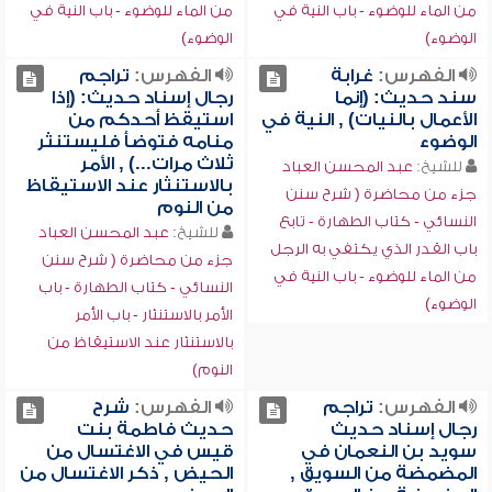
من الماء للوضوء - باب النية في
من الماء للوضوء - باب النية في
الوضوء)
الوضوء)
الفهرس:
غرابة
الفهرس:
تراجم
سند حديث: (إنما
رجال إسناد حديث: (إذا
الأعمال بالنيات) , النية في
استيقظ أحدكم من
الوضوء
منامه فتوضأ فليستنثر
ثلاث مرات...) , الأمر
للشيخ:
عبد المحسن العباد
بالاستنثار عند الاستيقاظ
جزء من محاضرة ( شرح سنن
من النوم
النسائي - كتاب الطهارة - تابع
للشيخ:
عبد المحسن العباد
باب القدر الذي يكتفي به الرجل
جزء من محاضرة ( شرح سنن
من الماء للوضوء - باب النية في
النسائي - كتاب الطهارة - باب
الوضوء)
الأمر بالاستنثار - باب الأمر
بالاستنثار عند الاستيقاظ من
النوم)
الفهرس:
تراجم
الفهرس:
شرح
رجال إسناد حديث
حديث فاطمة بنت
سويد بن النعمان في
قيس في الاغتسال من
المضمضة من السويق ,
الحيض , ذكر الاغتسال من