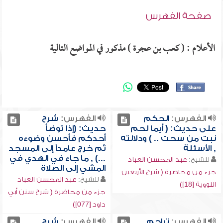
صفحة الفهرس
الأعلام : ( كعب بن عجرة ) مذكور في المواضع التالية
الفهرس:
الحكم
الفهرس:
شرح
على حديث: ( أيما لحم
حديث: (إذا توضأ
نبت من سحت .. ) ودلالته
أحدكم فأحسن وضوءه
, الأسئلة
ثم خرج عامداً إلى المسجد
...) , ما جاء في الهدي في
للشيخ:
عبد المحسن العباد
المشي إلى الصلاة
جزء من محاضرة ( شرح الأربعين
للشيخ:
عبد المحسن العباد
النووية [18])
جزء من محاضرة ( شرح سنن أبي
داود [077])
الفهرس:
تراجم
الفهرس:
شرح