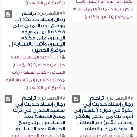
يفعل من قام من اثنتين ناسياً
بالأصبع في التشهد))
ولم يتشهد - ما يفعل من سلم
الفهرس:
تراجم
من ركعتين ناسياً وتكلم)
رجال إسناد حديث: (...
ووضع يده اليمنى على
فخذه اليمنى ويده
اليسرى على فخذه
اليسرى وأشار بالسبابة) ,
موضع الكفين
للشيخ:
عبد المحسن العباد
جزء من محاضرة ( شرح سنن
النسائي - كتاب السهو - (باب
موضع الكفين) إلى (باب الإشارة
بالأصبع في التشهد))
الفهرس:
تراجم
الفهرس:
تراجم
رجال إسناد حديث أبي
رجال إسناد حديث أبي
بكرة في قول: (اللهم إني
سعيد الخدري في ترك
أعوذ بك من الكفر والفقر
مسح الجبهة بعد
وعذاب القبر) دبر الصلاة ,
التسليم , ترك مسح
التعوذ في دبر الصلاة
الجبهة بعد التسليم
للشيخ:
عبد المحسن العباد
للشيخ:
عبد المحسن العباد