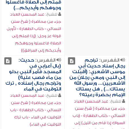
قمتم إلى الصلاة فاغسلوا
وجوهكم وأيديكم...)
للشيخ:
عبد المحسن العباد
جزء من محاضرة ( شرح سنن
النسائي - كتاب الطهارة - تأويل
قوله عز وجل: (إذا قمتم إلى
الصلاة فاغسلوا وجوهكم
وأيديكم إلى المرافق))
الفهرس:
تراجم
الفهرس:
حديث:
رجال إسناد حديث أبي
(بال أعرابي في
موسى الأشعري: (أقبلت
المسجد فأمر النبي بدلو
إلى النبي ومعي رجلان من
من ماء فصب عليه)
الأشعريين... ورسول الله
وتراجم رجال إسناده , ترك
يستاك...) , هل يستاك
التوقيت في الماء
الإمام بحضرة رعيته؟
للشيخ:
عبد المحسن العباد
للشيخ:
عبد المحسن العباد
جزء من محاضرة ( شرح سنن
جزء من محاضرة ( شرح سنن
النسائي - كتاب الطهارة - باب
النسائي - كتاب الطهارة - (باب
التوقيت في الماء - باب ترك
السواك إذا قام من الليل) إلى
التوقيت في الماء)