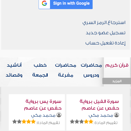
استرجاع الرمز السري
تسجيل عضو جديد
إعادة تفعيل حساب
قرآن كريم
محاضرات
محاضرات
خطب
أناشيد
ودروس
مفرغة
الجمعة
وقصائد
المزيد
المزيد
المزيد
المزيد
المزيد
سورة الفيل برواية
سورة يس برواية
حفص عن عاصم
حفص عن عاصم
محمد مكي
محمد مكي
تقييم المادة:
تقييم المادة: