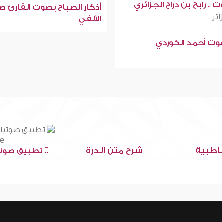
 . رابح بن دراح الجزائري
أذكار الصباح بصوت القارئ ص
ائر
الألفي
صوت أحمد الكوردي
اطبية
شرح متن الدرة
تطبيق صوتي