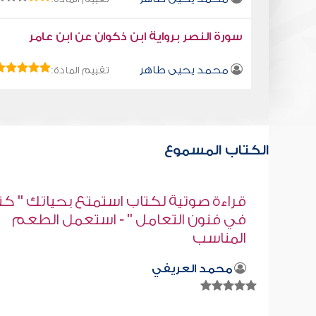
سورة النصر برواية ابن ذكوان عن ابن عامر
محمد يحيى طاهر
تقييم المادة:
الكتاب المسموع
" كتاب
كتاب تلبيس إبليس 17
م
أبو الفرج ابن الجوزي