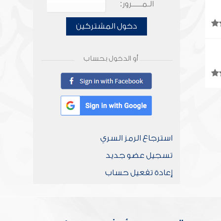
الـمـــــرور:
دخول المشتركين
أو الدخول بحساب
استرجاع الرمز السري
تسجيل عضو جديد
إعادة تفعيل حساب