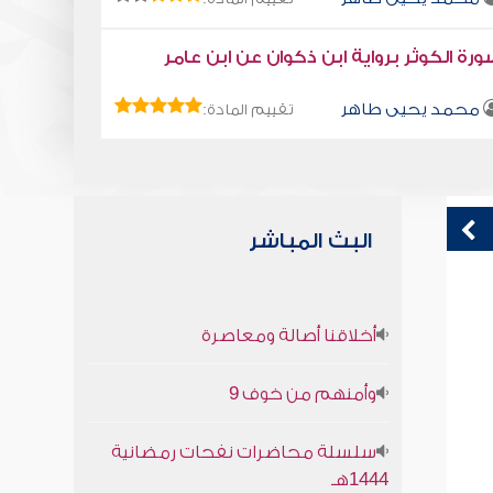
رة الكوثر برواية ابن ذكوان عن ابن عامر
محمد يحيى طاهر
تقييم المادة:
البث المباشر
قراءة صوتية لكتاب استمتع بحياتك " كتاب
خ
أخلاقنا أصالة ومعاصرة
في فنون التعامل - الشجاعة
محمد العريفي
وأمنهم من خوف 9
سلسلة محاضرات نفحات رمضانية
1444هـ