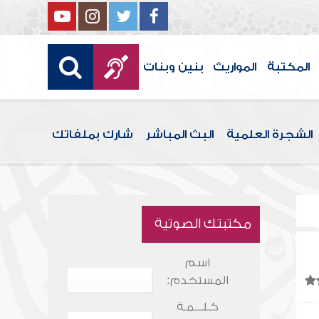
المكتبة
المواريث
بنين وبنات
الشجرة العلمية
البث المباشر
شارك بملفاتك
مكتبتك الصوتية
اسم
المستخدم:
كـلـــمـة