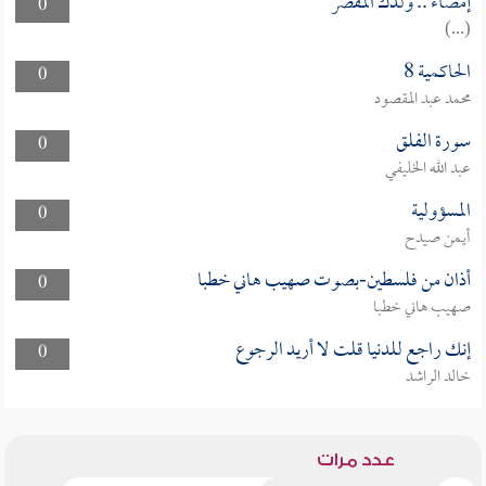
إمضاء .. ولدك المقصر
0
(...)
45
44
43
الحاكمية 8
0
سورة الزخرف
سورة الدّخان
سورة الجاثية
محمد عبد المقصود
PDF
PDF
PDF
سورة الفلق
0
عبد الله الخليفي
48
47
46
سورة الأحقاف
سورة محمد
سورة الفتح
المسؤولية
0
PDF
PDF
PDF
أيمن صيدح
أذان من فلسطين-بصوت صهيب هاني خطبا
0
51
50
49
صهيب هاني خطبا
سورة الحجرات
سورة ق
سورة الذاريات
إنك راجع للدنيا قلت لا أريد الرجوع
0
PDF
PDF
PDF
خالد الراشد
54
53
52
سورة الطور
سورة النجم
سورة القمر
عدد مرات
PDF
PDF
PDF