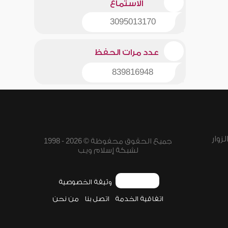
الاستماع
3095013170
عدد مرات الحفظ
839816948
زوار
جميع الحقوق محفوظة © 2026 - 1998
لشبكة إسلام ويب
وثيقة الخصوصية
اتفاقية الخدمة
اتصل بنا
من نحن