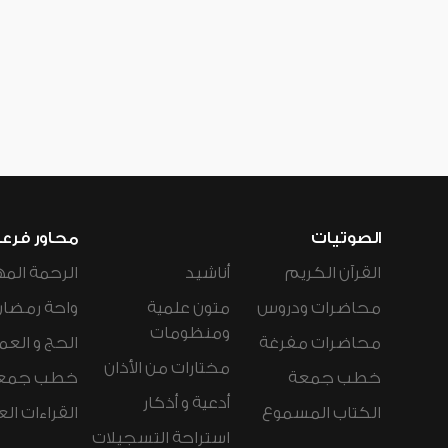
الصوتيات
محاور فرع
القرآن الكريم
أناشيد
الرحمة المه
محاضرات ودروس
متون علمية
واحة رمضان
ومنظومات
محاضرات مفرغة
الحج و العم
مختارات من الأذان
خطب جمعة
خطب جمع
أدعية و أذكار
الكتاب المسموع
القراءات ال
استراحة التسجيلات