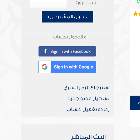
الـمـــــرور:
دخول المشتركين
أو الدخول بحساب
استرجاع الرمز السري
تسجيل عضو جديد
إعادة تفعيل حساب
البث المباشر