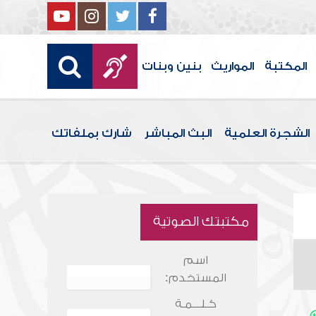
المكتبة
المواريث
بنين وبنات
الشجرة العلمية
البث المباشر
شارك بملفاتك
مكتبتك الصوتية
اسم
المستخدم:
كـلـــمـة