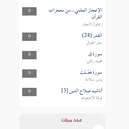
الإعجاز العلمي...من معجزات
0
القرآن
زغلول النجار
القدر (24)
0
سفر الحوالي
سورة ق
0
محمد ركابي
سورة فصّلت
0
ياسر سلامة
أناشيد صلاح الدين [3]
0
فرقة الاعتصام
عدد مرات