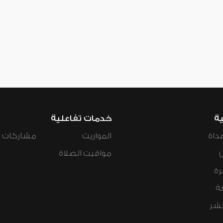
ية
خدمات تفاعلية
داة
المواريث
مشاركات ال
مواقيت الصلاة
رة
ة
عشر