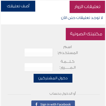
أضف تعليقك
تعليقات الزوار
لا توجد تعليقات حتى الآن
مكتبتك الصوتية
اسم
المستخدم:
كـلـــمـة
الـمـــــرور:
دخول المشتركين
أو الدخول بحساب