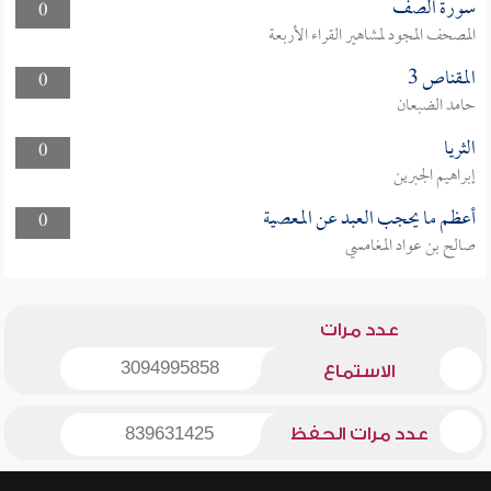
سورة الصف
0
المصحف المجود لمشاهير القراء الأربعة
المقناص 3
0
حامد الضبعان
الثريا
0
إبراهيم الجبرين
أعظم ما يحجب العبد عن المعصية
0
صالح بن عواد المغامسي
عدد مرات
3094995858
الاستماع
عدد مرات الحفظ
839631425