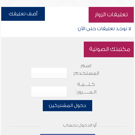
أضف تعليقك
تعليقات الزوار
لا توجد تعليقات حتى الآن
مكتبتك الصوتية
اسم
المستخدم:
كـلـــمـة
الـمـــــرور:
دخول المشتركين
أو الدخول بحساب