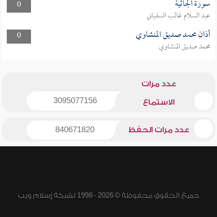
سورة الجاثية
0
عبد السلام غالب السفياني
أذان محمد صديق المنشاوي
0
محمد صديق المنشاوي
عدد مرات
3095077156
الاستماع
عدد مرات الحفظ
840671820
جميع الحقوق محفوظة © 2026 - 1998 لشبكة إسلام ويب