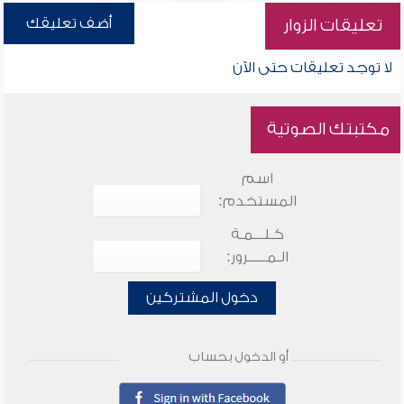
أضف تعليقك
تعليقات الزوار
لا توجد تعليقات حتى الآن
مكتبتك الصوتية
اسم
المستخدم:
كـلـــمـة
الـمـــــرور:
دخول المشتركين
أو الدخول بحساب