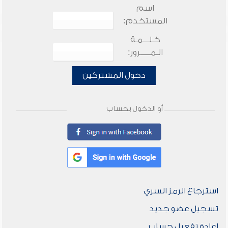
اسم
المستخدم:
كـلـــمـة
الـمـــــرور:
دخول المشتركين
أو الدخول بحساب
استرجاع الرمز السري
تسجيل عضو جديد
إعادة تفعيل حساب