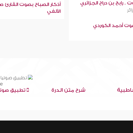
 . رابح بن دراح الجزائري
أذكار الصباح بصوت القارئ ص
ائر
الألفي
صوت أحمد الكوردي
اطبية
شرح متن الدرة
تطبيق صوتي