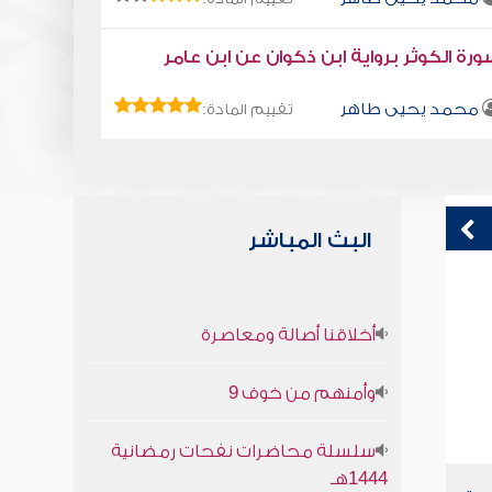
رة الكوثر برواية ابن ذكوان عن ابن عامر
محمد يحيى طاهر
تقييم المادة:
البث المباشر
كتاب تلبيس إبليس 10
ق
أخلاقنا أصالة ومعاصرة
ف
أبو الفرج ابن الجوزي
وأمنهم من خوف 9
سلسلة محاضرات نفحات رمضانية
1444هـ