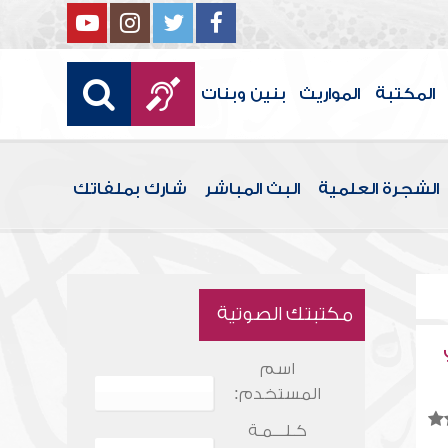
المكتبة
المواريث
بنين وبنات
الشجرة العلمية
البث المباشر
شارك بملفاتك
مكتبتك الصوتية
اسم
المستخدم:
كـلـــمـة