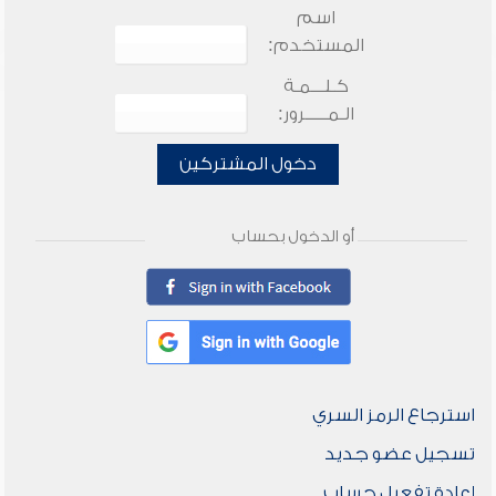
اسم
المستخدم:
كـلـــمـة
الـمـــــرور:
دخول المشتركين
أو الدخول بحساب
استرجاع الرمز السري
تسجيل عضو جديد
إعادة تفعيل حساب