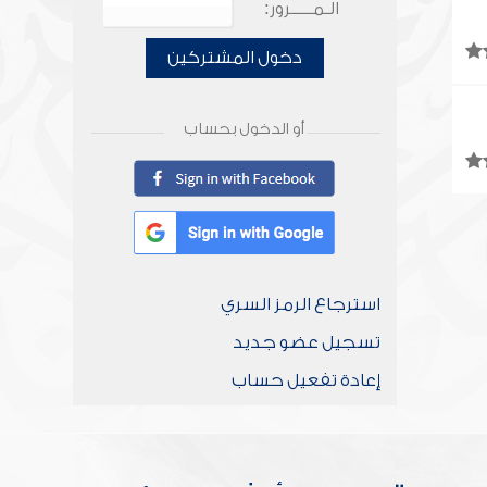
الـمـــــرور:
دخول المشتركين
أو الدخول بحساب
استرجاع الرمز السري
تسجيل عضو جديد
إعادة تفعيل حساب