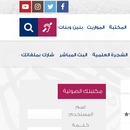
المكتبة
المواريث
بنين وبنات
الشجرة العلمية
البث المباشر
شارك بملفاتك
مكتبتك الصوتية
اسم
المستخدم:
كـلـــمـة