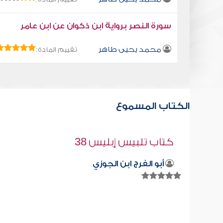
سورة النصر برواية ابن ذكوان عن ابن عامر
محمد يحيى طاهر
تقييم المادة:
الكتاب المسموع
قراءة صوتية لكتاب استمتع بحياتك كتا
في فنون التعامل - هؤلاء لن يستفيدوا
محمد العريفي