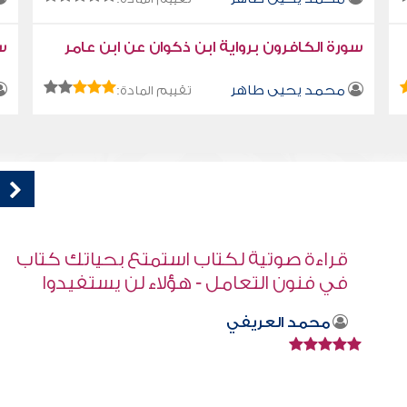
سورة الكافرون برواية ابن ذكوان عن ابن عامر
سو
محمد يحيى طاهر
تقييم المادة:
ب
قراءة صوتية لكتاب استمتع بحياتك كتاب
في فنون التعامل - لماذا نبحث عن المهارات
؟
محمد العريفي