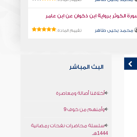
رة الكوثر برواية ابن ذكوان عن ابن عامر
محمد يحيى طاهر
تقييم المادة:
البث المباشر
الأمه لن تموت الجزء الثانى
ك
أخلاقنا أصالة ومعاصرة
صابر دياب
وأمنهم من خوف 9
سلسلة محاضرات نفحات رمضانية
1444هـ