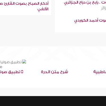
 . رابح بن دراح الجزائري
أذكار الصباح بصوت القارئ ص
ائر
الألفي
صوت أحمد الكوردي
اطبية
شرح متن الدرة
تطبيق صوتي