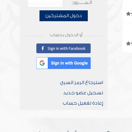
الـمـــــرور:
دخول المشتركين
أو الدخول بحساب
استرجاع الرمز السري
تسجيل عضو جديد
إعادة تفعيل حساب