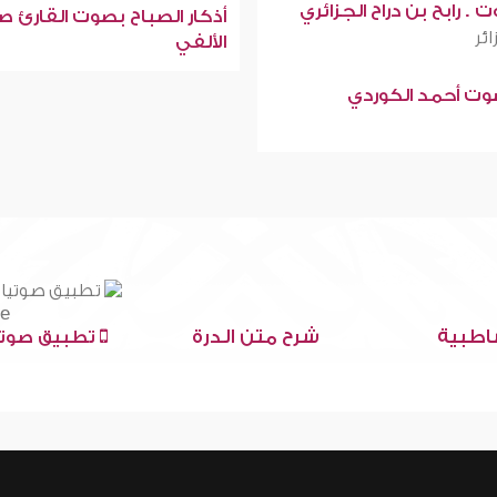
 . رابح بن دراح الجزائري
أذكار الصباح بصوت القارئ ص
ائر
الألفي
صوت أحمد الكوردي
اطبية
شرح متن الدرة
تطبيق صوتي