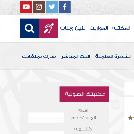
المكتبة
المواريث
بنين وبنات
الشجرة العلمية
البث المباشر
شارك بملفاتك
مكتبتك الصوتية
اسم
المستخدم:
كـلـــمـة