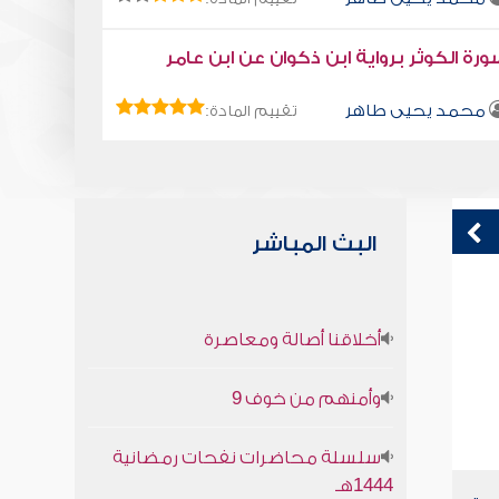
رة الكوثر برواية ابن ذكوان عن ابن عامر
محمد يحيى طاهر
تقييم المادة:
البث المباشر
قراءة صوتية لكتاب استمتع بحياتك " كتاب
م
أخلاقنا أصالة ومعاصرة
في فنون التعامل - الاهتمام بالمظهر
محمد العريفي
وأمنهم من خوف 9
سلسلة محاضرات نفحات رمضانية
1444هـ