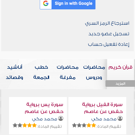
استرجاع الرمز السري
تسجيل عضو جديد
إعادة تفعيل حساب
قرآن كريم
محاضرات
محاضرات
خطب
أناشيد
ودروس
مفرغة
الجمعة
وقصائد
المزيد
المزيد
المزيد
المزيد
المزيد
سورة الفيل برواية
سورة يس برواية
حفص عن عاصم
حفص عن عاصم
محمد مكي
محمد مكي
تقييم المادة:
تقييم المادة: