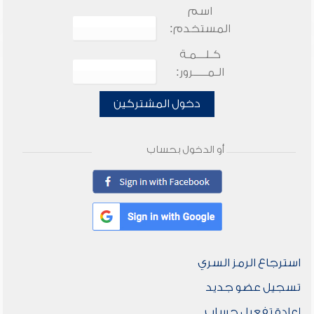
اسم
المستخدم:
كـلـــمـة
الـمـــــرور:
دخول المشتركين
أو الدخول بحساب
استرجاع الرمز السري
تسجيل عضو جديد
إعادة تفعيل حساب