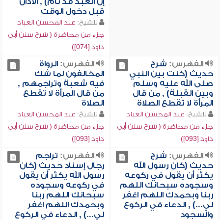
إن العبد قد نام) , الأذان
قبل دخول الوقت
للشيخ:
عبد المحسن العباد
جزء من محاضرة ( شرح سنن أبي
داود [074])
الفهرس:
شرح
الفهرس:
الرواة
حديث (كنت بين النبي
المخالفون لما شك
صلى الله عليه وسلم
فيه شعبة وتراجمهم ,
وبين القبلة) , من قال
من قال المرأة لا تقطع
المرأة لا تقطع الصلاة
الصلاة
للشيخ:
عبد المحسن العباد
للشيخ:
عبد المحسن العباد
جزء من محاضرة ( شرح سنن أبي
جزء من محاضرة ( شرح سنن أبي
داود [093])
داود [093])
الفهرس:
شرح
الفهرس:
تراجم
حديث (كان رسول الله
رجال إسناد حديث (كان
يكثر أن يقول في ركوعه
رسول الله يكثر أن يقول
وسجوده سبحانك اللهم
في ركوعه وسجوده
ربنا وبحمدك اللهم اغفر
سبحانك اللهم ربنا
لي...) , الدعاء في الركوع
وبحمدك اللهم اغفر
والسجود
لي...) , الدعاء في الركوع