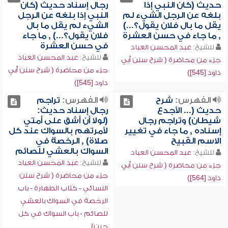
حديث (كان النبي إذا
رجال إسناد حديث (كان
بلغه عن الرجل الشيء لم
النبي إذا بلغه عن الرجل
يقل ما بال فلان يقول؟...)
الشيء لم يقل ما بال
, ما جاء في حسن العشرة
فلان يقول؟...) , ما جاء
في حسن العشرة
للشيخ:
عبد المحسن العباد
للشيخ:
عبد المحسن العباد
جزء من محاضرة ( شرح سنن أبي
جزء من محاضرة ( شرح سنن أبي
داود [545])
داود [545])
الفهرس:
شرح
الفهرس:
تراجم
حديث (... الأجدع
رجال إسناد حديث:
شيطان) وتراجم رجال
(لولا أن أشق على أمتي
إسناده , ما جاء في تغيير
لأمرتهم بالسواك عند كل
الاسم القبيح
صلاة) , الرخصة في
السواك بالعشي للصائم
للشيخ:
عبد المحسن العباد
للشيخ:
عبد المحسن العباد
جزء من محاضرة ( شرح سنن أبي
جزء من محاضرة ( شرح سنن
داود [564])
النسائي - كتاب الطهارة - باب
الرخصة في السواك بالعشي
للصائم - باب السواك في كل
حين)