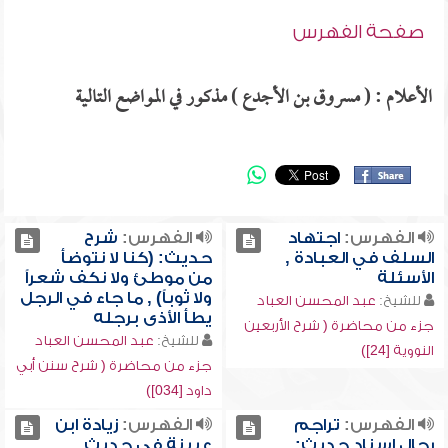
صفحة الفهرس
الأعلام : ( مسروق بن الأجدع ) مذكور في المواضع التالية
الفهرس:
اجتهاد
الفهرس:
شرح
السلف في العبادة ,
حديث: (كنا لا نتوضأ
الأسئلة
من موطئ ولا نكف شعراً
ولا ثوباً) , ما جاء في الرجل
للشيخ:
عبد المحسن العباد
يطأ الأذى برجله
جزء من محاضرة ( شرح الأربعين
للشيخ:
عبد المحسن العباد
النووية [24])
جزء من محاضرة ( شرح سنن أبي
داود [034])
الفهرس:
تراجم
الفهرس:
زيادة ابن
رجال إسناد حديث:
عيينة في حديث