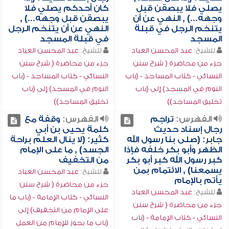
يصلي فلا يبصقن قبل
كان أحدكم يصلي فلا
وجهه...) , النهي عن أن
يبصقن قبل وجهه...) ,
يتنخم الرجل في قبلة
النهي عن أن يتنخم الرجل
المسجد
في قبلة المسجد
للشيخ:
عبد المحسن العباد
للشيخ:
عبد المحسن العباد
جزء من محاضرة ( شرح سنن
جزء من محاضرة ( شرح سنن
النسائي - كتاب المساجد - (باب
النسائي - كتاب المساجد - (باب
النوم في المسجد) إلى (باب
النوم في المسجد) إلى (باب
تخليق المساجد))
تخليق المساجد))
الفهرس:
تراجم
الفهرس:
وقفة مع
رجال إسناد حديث
كلمة يحيى بن أبي
جابر: (صلى بنا رسول الله
كثير: (لا ينال العلم براحة
الظهر وأبو بكر خلفه فإذا
الجسد) , ما على الإمام
كبر رسول الله كبر أبو بكر
من التخفيف
يسمعنا) , الائتمام بمن
للشيخ:
عبد المحسن العباد
يأتم بالإمام
جزء من محاضرة ( شرح سنن
للشيخ:
عبد المحسن العباد
النسائي - كتاب الإمامة - (باب ما
جزء من محاضرة ( شرح سنن
على الإمام من التخفيف) إلى
النسائي - كتاب الإمامة - (باب
(باب ما يجوز للإمام من العمل