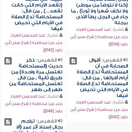
(كنا لا نتوضأ من موطئ
(تقعد الأيام التي كانت
ولا نكف شعراً ولا ثوباً) , ما
تقعد...) , من قال:
جاء في الرجل يطأ الأذى
المستحاضة تدع الصلاة
برجله
في الأيام التي تحيض
فيها
للشيخ:
عبد المحسن العباد
للشيخ:
عبد المحسن العباد
جزء من محاضرة ( شرح سنن أبي
جزء من محاضرة ( شرح سنن أبي
داود [034])
داود [042])
الفهرس:
أقوال
الفهرس:
ذكر
الصحابة في أن
حديث (المستحاضة
المستحاضة تدع الصلاة
تغتسل مرة واحدة) من
أيام أقرائها , من قال:
طريق ثانية , من قال
المستحاضة تدع الصلاة
تغتسل المستحاضة من
في الأيام التي تحيض
طهر إلى طهر
فيها
للشيخ:
عبد المحسن العباد
للشيخ:
عبد المحسن العباد
جزء من محاضرة ( شرح سنن أبي
جزء من محاضرة ( شرح سنن أبي
داود [046])
داود [042])
الفهرس:
تراجم
رجال إسناد أثر عمر (ألا