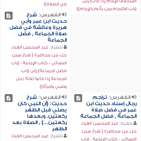
استخلاف الإمام إذا غاب) إلى
في الصلاة))
(باب الائتمام بمن يأتم بالإمام))
الفهرس:
شرح
حديث ابن عمر وأبي
هريرة وعائشة في فضل
صلاة الجماعة , فضل
الجماعة
للشيخ:
عبد المحسن العباد
جزء من محاضرة ( شرح سنن
النسائي - كتاب الإمامة - (باب
فضل الجماعة) إلى (باب
الجماعة إذا كانوا ثلاثة رجل
وصبي وامرأة))
الفهرس:
تراجم
الفهرس:
شرح
رجال إسناد حديث ابن
حديث: (أن النبي كان
عمر في فضل صلاة
يصلي قبل الظهر
الجماعة , فضل الجماعة
ركعتين، وبعدها
ركعتين...) , الصلاة بعد
للشيخ:
عبد المحسن العباد
الظهر
جزء من محاضرة ( شرح سنن
للشيخ:
عبد المحسن العباد
النسائي - كتاب الإمامة - (باب