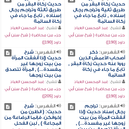
حديث زكاة البقر من
حديث زكاة البقر من
طريق ثانية وتراجم رجال
طريق ثالثة وتراجم رجال
إسناده , تابع ما جاء في
إسناده , تابع ما جاء في
زكاة السائمة
زكاة السائمة
للشيخ:
عبد المحسن العباد
للشيخ:
عبد المحسن العباد
جزء من محاضرة ( شرح سنن أبي
جزء من محاضرة ( شرح سنن أبي
داود [190])
داود [190])
الفهرس:
ذكر
الفهرس:
شرح
أصحاب الأعمش الذين
حديث (إذا أنفقت المرأة
رووا عنه حديث زكاة البقر ,
من بيت زوجها غير
تابع ما جاء في زكاة
مفسدة...) , المرأة تتصدق
السائمة
من بيت زوجها
للشيخ:
عبد المحسن العباد
للشيخ:
عبد المحسن العباد
جزء من محاضرة ( شرح سنن أبي
جزء من محاضرة ( شرح سنن أبي
داود [190])
داود [205])
الفهرس:
تراجم
الفهرس:
شرح
رجال إسناد حديث (إذا
حديث: ( انظرن من
أنفقت المرأة من بيت
إخوانكن، فإنما الرضاعة من
زوجها غير مفسدة...) ,
المجاعة ) , لبن الفحل