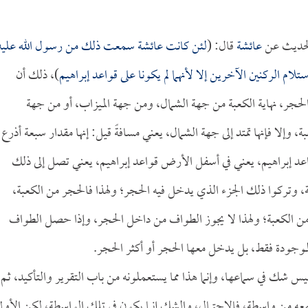
الحديث عن
عائشة
قال: (
لئن كانت
عائشة
سمعت ذلك من رسول الله عليه
لام الركنين الآخرين إلا لأنهما لم يكونا على قواعد إبراهيم
)، ذلك أن
 الحجر، نهاية الكعبة من جهة الشمال، ومن جهة الميزاب، أو من جهة
 وإلا فإنها تمتد إلى جهة الشمال، يعني مسافةً قيل: إنها مقدار سبعة أذرع
قواعد إبراهيم، يعني في أسفل الأرض قواعد إبراهيم، يعني تصل إلى ذلك
 وتركوا ذلك الجزء الذي يدخل فيه الحجر؛ ولهذا فالحجر من الكعبة،
من الكعبة؛ ولهذا لا يجوز الطواف من داخل الحجر، وإذا حصل الطواف
لموجودة فقط، بل يدخل معها الحجر أو أكثر الحجر.
يس شك في سماعها، وإنما هذا مما يستعملونه من باب التقرير والتأكيد، ثم
معه من واسطة، فالاحتمال، والشك إنما يكون في تلك الواسطة، لكن الأول