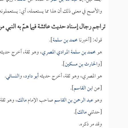
والأصح في معنى ذلك أن هذا مما يستعمله، أي: يستعملونه
تراجم رجال إسناد حديث عائشة فيما همّ به النبي من 
قوله: [أخبرنا
محمد بن سلمة
].
هو
محمد بن سلمة المرادي المصري
، وهو ثقة، أخرج حديثه
[و
الحارث بن مسكين
].
هو المصري، وهو ثقة، أخرج حديثه
أبو داود
، و
النسائي
.
[عن
ابن القاسم
].
وهو
عبد الرحمن بن القاسم
صاحب الإمام
مالك
، وهو ثقة
[حدثني
مالك
].
وقد مر ذكره.