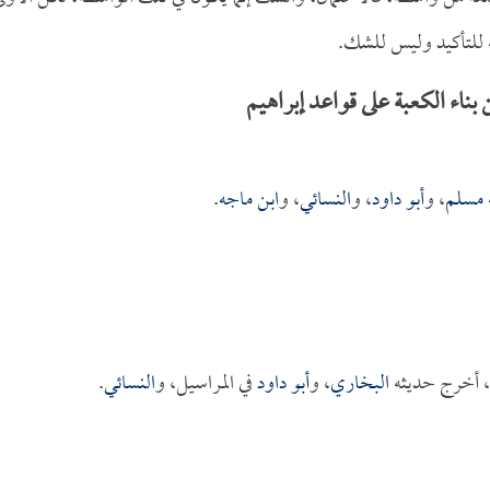
 للتأكيد وليس للشك.
بناء الكعبة على قواعد إبراهيم
مسلم
، و
أبو داود
، و
النسائي
، و
ابن ماجه
.
، أخرج حديثه
البخاري
، و
أبو داود
في المراسيل، و
النسائي
.