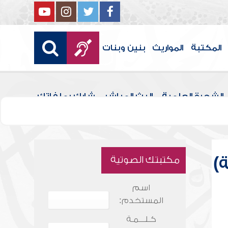
المكتبة
المواريث
بنين وبنات
الشجرة العلمية
البث المباشر
شارك بملفاتك
)
مكتبتك الصوتية
اسم
المستخدم:
كـلـــمـة