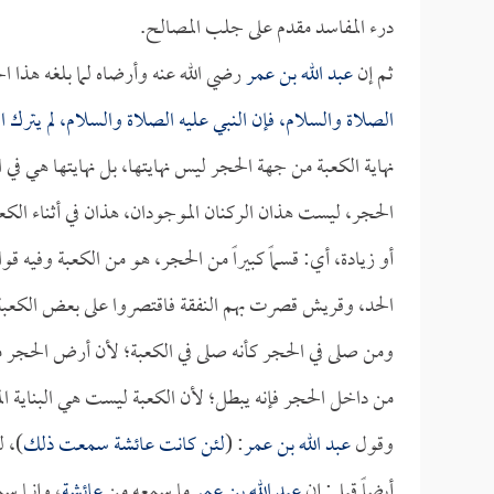
درء المفاسد مقدم على جلب المصالح.
ثم إن
عبد الله بن عمر
رضي الله عنه وأرضاه لما بلغه هذا 
الصلاة والسلام، فإن النبي عليه الصلاة والسلام، لم يترك است
نهاية الكعبة من جهة الحجر ليس نهايتها، بل نهايتها هي في
الحجر، ليست هذان الركنان الموجودان، هذان في أثناء الكعبة،
أو زيادة، أي: قسماً كبيراً من الحجر، هو من الكعبة وفيه 
الحد، وقريش قصرت بهم النفقة فاقتصروا على بعض الكعبة،
ومن صلى في الحجر كأنه صلى في الكعبة؛ لأن أرض الحجر 
من داخل الحجر فإنه يبطل؛ لأن الكعبة ليست هي البناية ا
وقول
عبد الله بن عمر
: (
لئن كانت
عائشة
سمعت ذلك
)، ل
أيضاً قيل: إن
عبد الله بن عمر
ما سمعه من
عائشة
، وإنما س