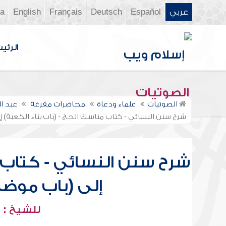
عربي
Español
Deutsch
Français
English
ia
الرئي
الصوتيات
الصوتيات
علماء ودعاة
محاضرات مفرغة
عبد ا
شرح سنن النسائي - كتاب مناسك الحج - (باب بناء الكعبة) 
شرح سنن النسائي - كتاب م
إلى (باب موضع
للشيخ : 