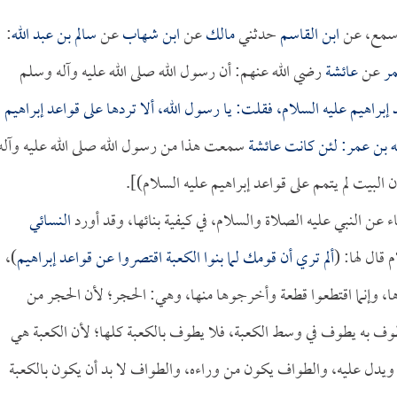
 أسمع، عن
ابن القاسم
حدثني
مالك
عن
ابن شهاب
عن
سالم بن عبد الله
:
مر
عن
عائشة
رضي الله عنهم: أن رسول الله صلى الله عليه وآله وسلم
إبراهيم عليه السلام، فقلت: يا رسول الله، ألا تردها على قواعد إبراهيم
ه بن عمر
: لئن كانت
عائشة
سمعت هذا من رسول الله صلى الله عليه وآله
 البيت لم يتمم على قواعد إبراهيم عليه السلام)].
اء عن النبي عليه الصلاة والسلام، في كيفية بنائها، وقد أورد
النسائي
 قال لها: (
ألم تري أن قومك لما بنوا الكعبة اقتصروا عن قواعد إبراهيم
)،
رها، وإنما اقتطعوا قطعة وأخرجوها منها، وهي: الحجر؛ لأن الحجر من
طوف به يطوف في وسط الكعبة، فلا يطوف بالكعبة كلها؛ لأن الكعبة هي
ويدل عليه، والطواف يكون من وراءه، والطواف لا بد أن يكون بالكعبة