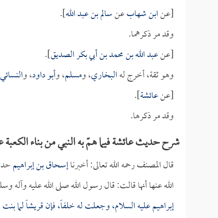
[عن
ابن شهاب
عن
سالم بن عبد الله
].
وقد مر ذكرهما.
[عن
عبد الله بن محمد بن أبي بكر الصديق
].
وهو ثقة، أخرج له
البخاري
، و
مسلم
، و
أبو داود
، و
النسائي
[عن
عائشة
].
وقد مر ذكرها.
شرح حديث عائشة فيما همّ به النبي من بناء الكعبة ع
قال المصنف رحمه الله تعالى: أخبرنا
إسحاق بن إبراهيم
حدث
الله عنها أنها قالت: قال رسول الله صلى الله عليه وآله وسل
إبراهيم عليه السلام، وجعلت له خلفاً، فإن قريشاً لما بن