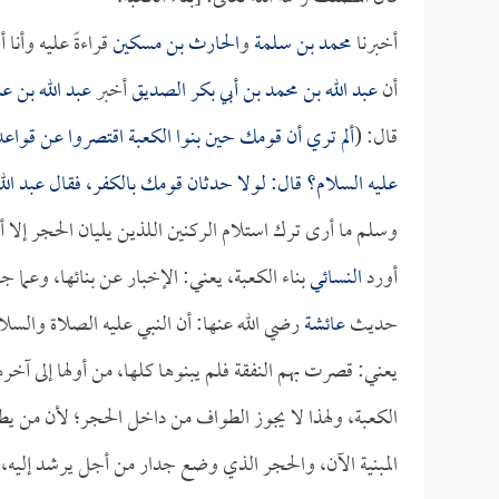
أخبرنا
محمد بن سلمة
و
الحارث بن مسكين
قراءةً عليه وأنا
أن
عبد الله بن محمد بن أبي بكر الصديق
أخبر
عبد الله بن ع
قال: (
ألم تري أن قومك حين بنوا الكعبة اقتصروا عن قواعد 
عليه السلام؟ قال: لولا حدثان قومك بالكفر، فقال
عبد الل
وسلم ما أرى ترك استلام الركنين اللذين يليان الحجر إلا أن
أورد
النسائي
بناء الكعبة، يعني: الإخبار عن بنائها، وعما ج
حديث
عائشة
رضي الله عنها: أن النبي عليه الصلاة والسلام
يعني: قصرت بهم النفقة فلم يبنوها كلها، من أولها إلى آخ
الكعبة، ولهذا لا يجوز الطواف من داخل الحجر؛ لأن من ي
المبنية الآن، والحجر الذي وضع جدار من أجل يرشد إليه، 