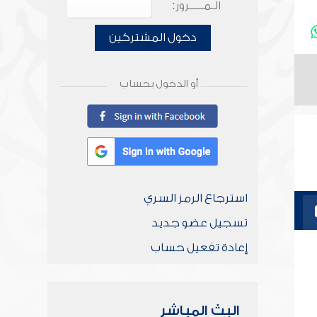
الـمـــــرور:
دخول المشتركين
أو الدخول بحساب
استرجاع الرمز السري
تسجيل عضو جديد
إعادة تفعيل حساب
البث المباشر