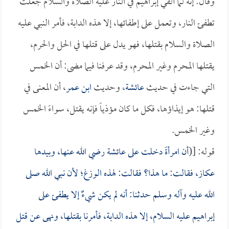
وقال: إنه لما ألقي إبراهيم في النار عليه الصلاة والسلام جعلت
تطفئ النار، وتعمل على إطفائها، إلا هذه الدابة، فأمر النبي عليه
الصلاة والسلام بقتلها، فهو يدل على قتلها في الحل والحرم،
يقتلها المحرم وغير المحرم، وقد عرفنا فيما مضى: أن الخمس
التي جاءت في حديث
عائشة
، وحديث
ابن عمر
، أن المعنى في
قتلها: هو إيذاؤها، فكل ما كان مؤذياً فإنه يقتل، سواءً الخمس
وغير الخمس.
قوله: [(
أن امرأةً دخلت على
عائشة
رضي الله عنها، وبيدها
عكاز، فقالت: ما هذا؟ فقالت: لهذه الوزغ؛ لأن نبي الله صلى
الله عليه وآله وسلم حدثنا: أنه لم يكن شيءٌ إلا يطفئ على
إبراهيم عليه السلام، إلا هذه الدابة، فأمرنا بقتلها، ونهى عن قتل