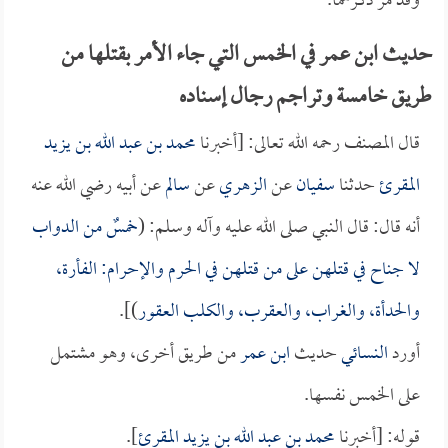
وقد مر ذكرهما.
حديث ابن عمر في الخمس التي جاء الأمر بقتلها من
طريق خامسة وتراجم رجال إسناده
قال المصنف رحمه الله تعالى: [أخبرنا
محمد بن عبد الله بن يزيد
المقرئ
حدثنا
سفيان
عن
الزهري
عن
سالم
عن أبيه رضي الله عنه
أنه قال: قال النبي صلى الله عليه وآله وسلم: (
خمسٌ من الدواب
لا جناح في قتلهن على من قتلهن في الحرم والإحرام: الفأرة،
والحدأة، والغراب، والعقرب، والكلب العقور
)].
أورد
النسائي
حديث
ابن عمر
من طريق أخرى، وهو مشتمل
على الخمس نفسها.
قوله: [أخبرنا
محمد بن عبد الله بن يزيد المقرئ
].