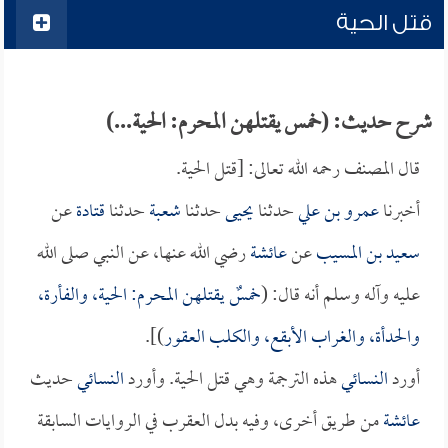
قتل الحية
شرح حديث: (خمس يقتلهن المحرم: الحية...)
قال المصنف رحمه الله تعالى: [قتل الحية.
أخبرنا
عمرو بن علي
حدثنا
يحيى
حدثنا
شعبة
حدثنا
قتادة
عن
سعيد بن المسيب
عن
عائشة
رضي الله عنها، عن النبي صلى الله
عليه وآله وسلم أنه قال: (
خمسٌ يقتلهن المحرم: الحية، والفأرة،
والحدأة، والغراب الأبقع، والكلب العقور
)].
أورد
النسائي
هذه الترجمة وهي قتل الحية. وأورد
النسائي
حديث
عائشة
من طريق أخرى، وفيه بدل العقرب في الروايات السابقة