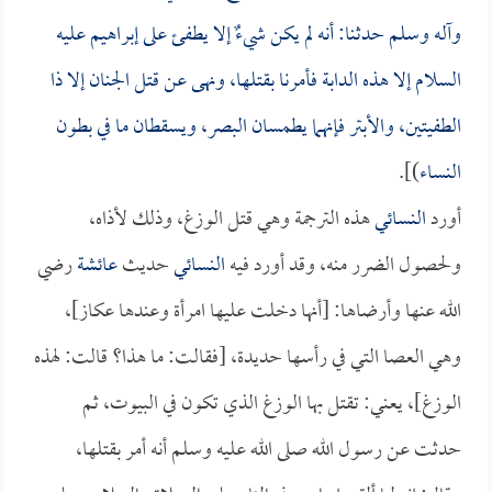
وآله وسلم حدثنا: أنه لم يكن شيءٌ إلا يطفئ على إبراهيم عليه
السلام إلا هذه الدابة فأمرنا بقتلها، ونهى عن قتل الجنان إلا ذا
الطفيتين، والأبتر فإنهما يطمسان البصر، ويسقطان ما في بطون
النساء
)].
أورد
النسائي
هذه الترجمة وهي قتل الوزغ، وذلك لأذاه،
ولحصول الضرر منه، وقد أورد فيه
النسائي
حديث
عائشة
رضي
الله عنها وأرضاها: [أنها دخلت عليها امرأة وعندها عكاز]،
وهي العصا التي في رأسها حديدة، [فقالت: ما هذا؟ قالت: لهذه
الوزغ]، يعني: تقتل بها الوزغ الذي تكون في البيوت، ثم
حدثت عن رسول الله صلى الله عليه وسلم أنه أمر بقتلها،