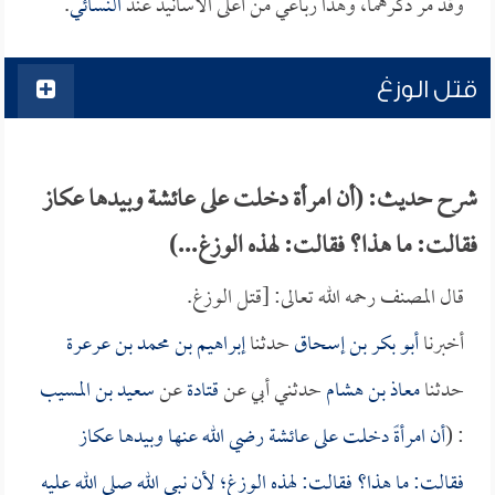
وقد مر ذكرهما، وهذا رباعي من أعلى الأسانيد عند
النسائي
.
قتل الوزغ
شرح حديث: (أن امرأة دخلت على عائشة وبيدها عكاز
فقالت: ما هذا؟ فقالت: لهذه الوزغ...)
قال المصنف رحمه الله تعالى: [قتل الوزغ.
أخبرنا
أبو بكر بن إسحاق
حدثنا
إبراهيم بن محمد بن عرعرة
حدثنا
معاذ بن هشام
حدثني أبي عن
قتادة
عن
سعيد بن المسيب
: (
أن امرأةً دخلت على
عائشة
رضي الله عنها وبيدها عكاز
فقالت: ما هذا؟ فقالت: لهذه الوزغ؛ لأن نبي الله صلى الله عليه