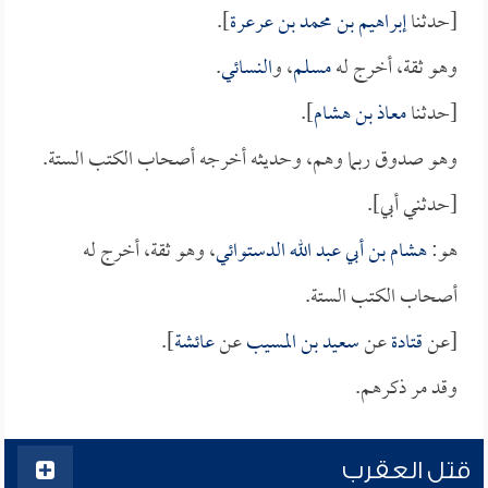
[حدثنا
إبراهيم بن محمد بن عرعرة
].
وهو ثقة، أخرج له
مسلم
، و
النسائي
.
[حدثنا
معاذ بن هشام
].
وهو صدوق ربما وهم، وحديثه أخرجه أصحاب الكتب الستة.
[حدثني أبي].
هو:
هشام بن أبي عبد الله الدستوائي
، وهو ثقة، أخرج له
أصحاب الكتب الستة.
[عن
قتادة
عن
سعيد بن المسيب
عن
عائشة
].
وقد مر ذكرهم.
قتل العقرب