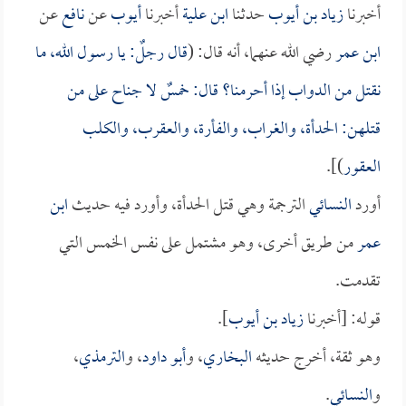
أخبرنا
زياد بن أيوب
حدثنا
ابن علية
أخبرنا
أيوب
عن
نافع
عن
ابن عمر
رضي الله عنهما، أنه قال: (
قال رجلٌ: يا رسول الله، ما
نقتل من الدواب إذا أحرمنا؟ قال: خمسٌ لا جناح على من
قتلهن: الحدأة، والغراب، والفأرة، والعقرب، والكلب
العقور
)].
أورد
النسائي
الترجمة وهي قتل الحدأة، وأورد فيه حديث
ابن
عمر
من طريق أخرى، وهو مشتمل على نفس الخمس التي
تقدمت.
قوله: [أخبرنا
زياد بن أيوب
].
وهو ثقة، أخرج حديثه
البخاري
، و
أبو داود
، و
الترمذي
،
و
النسائي
.