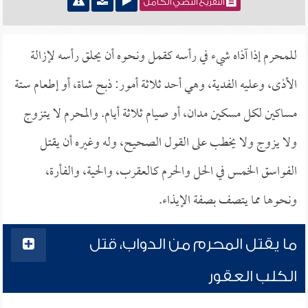
التفريغ النصي الكامل
للمحرم إذا آذاه شيء في رأسه كقمل ونحوه أن يحلق رأسه لإزالة
الأذى، وعليه الفدية، وهي أحد ثلاثة أمور: ذبح شاة، أو إطعام ستة
مساكين لكل مسكين مدان، أو صيام ثلاثة أيام. والمحرم لا يتزوج
ولا يزوج ولا يخطب على القول الصحيح، وله وغيره أن يقتل
الفواسق الخمس في الحل والحرم كالعقرب، والحية، والفأرة،
ونحوها مما يتصف بصفة الإيذاء.
ما يقتل المحرم من الدواب، قتل
الكلب العقور