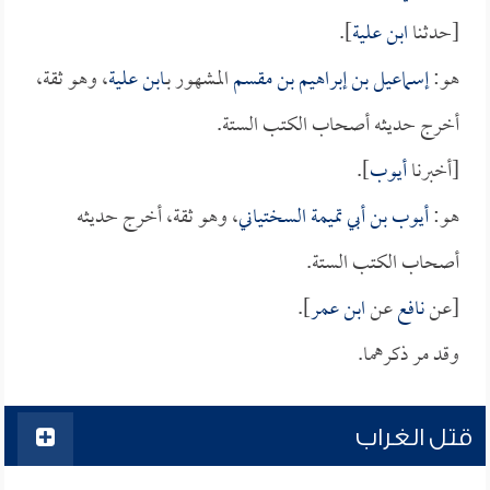
[حدثنا
ابن علية
].
هو:
إسماعيل بن إبراهيم بن مقسم
المشهور بـ
ابن علية
، وهو ثقة،
أخرج حديثه أصحاب الكتب الستة.
[أخبرنا
أيوب
].
هو:
أيوب بن أبي تميمة السختياني
، وهو ثقة، أخرج حديثه
أصحاب الكتب الستة.
[عن
نافع
عن
ابن عمر
].
وقد مر ذكرهما.
قتل الغراب