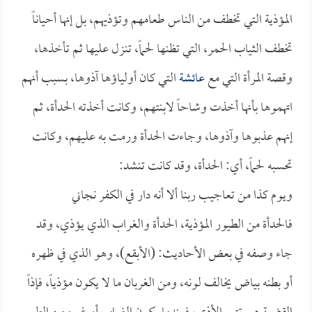
المؤذية التي تخطف من الناس طعامهم وتؤذيهم، بل إنها أحياناً
تخطف الثياب الحمر، التي تظنها لحماً، تنزل عليها ثم تأخذها،
وقصة المرأة التي مع
عائشة
التي كان أولياؤها آذوها، بسبب أنهم
اتهموها بأنها أخذت وشاحاً لابنتهم، وكانت أخذته الحدأة، ثم
إنهم عذبوها وآذوها، وجاءت الحدأة ورمت به عليهم، وكانت
تحسبه لحماً، أي: الحدأة، وقد كانت تنشد:
ويوم كذا من تعاجيب ربنا ألا أنه دار في الكفر نجاني
فالحدأة من الطيور المؤذية، الحدأة والغراب الذي يؤذي، وقد
جاء وصفه في بعض الأحاديث: (الأبقع)، وهو الذي في ظهره
أو بطنه بياض يخالف لونه، ومن الغربان ما لا يكون مؤذياً، فإذاً