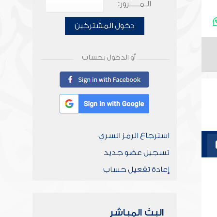
الـمـــــرور:
دخول المشتركين
أو الدخول بحساب
استرجاع الرمز السري
تسجيل عضو جديد
إعادة تفعيل حساب
البث المباشر