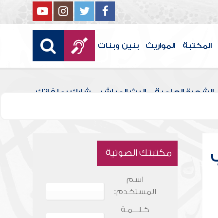
المكتبة
المواريث
بنين وبنات
الشجرة العلمية
البث المباشر
شارك بملفاتك
مكتبتك الصوتية
اسم
المستخدم:
كـلـــمـة