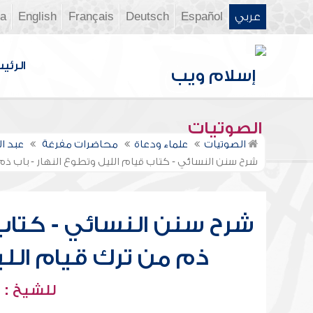
عربي
Español
Deutsch
Français
English
ia
الرئي
الصوتيات
الصوتيات
علماء ودعاة
محاضرات مفرغة
عبد ا
شرح سنن النسائي - كتاب قيام الليل وتطوع النهار - باب ذ
شرح سنن النسائي - كتاب 
ذم من ترك قيام اللي
للشيخ : 