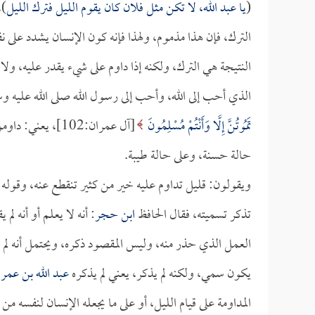
(
يا
عبد الله
، لا تكن مثل فلان كان يقوم الليل فترك الليل
 (
الترك، فإن هذا مذموم، ولهذا فإنه كون الإنسان يشدد على ن
النتيجة هي الترك، ولكنه إذا داوم على شيء يقدر عليه، و
الذي أحب إلى الله، وأحب إلى رسول الله صلى الله عليه 
تَمُوتُنَّ إِلَّا وَأَنْتُمْ مُسْلِمُونَ
[آل عمران:102]، 
حالة حسنة، وعلى حالة طيبة.
ويقولون: قليل تداوم عليه خير من كثير تنقطع عنه، وقوله 
تذكر تسميته، فقال الحافظ
ابن حجر
: أنه لا يعلم أو أنه 
العمل الذي حذر منه، وليس المقصود ذكره، ويحتمل أنه لم
يكون سمي، ولكنه لم يذكر، يعني لم يذكره
عبد الله بن عمر
المداومة على قيام الليل، أو على ما يجعله الإنسان لنفسه من