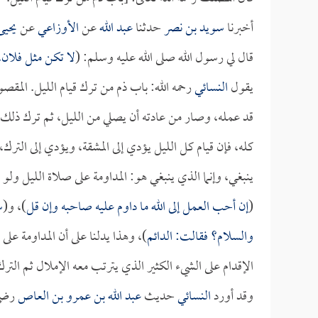
أخبرنا
سويد بن نصر
حدثنا
عبد الله
عن
الأوزاعي
عن
يحيى
قال لي رسول الله صلى الله عليه وسلم: (
لا تكن مثل فلان، 
يقول
النسائي
رحمه الله: باب ذم من ترك قيام الليل. المقصود
قد عمله، وصار من عادته أن يصلي من الليل، ثم ترك ذلك، 
كله، فإن قيام كل الليل يؤدي إلى المشقة، ويؤدي إلى الترك،
ينبغي، وإنما الذي ينبغي هو: المداومة على صلاة الليل ول
(
إن أحب العمل إلى الله ما داوم عليه صاحبه وإن قل
)، و(
س
والسلام؟ فقالت: الدائم
)، وهذا يدلنا على أن المداومة ع
الإقدام على الشيء الكثير الذي يترتب معه الإملال ثم التر
وقد أورد
النسائي
حديث
عبد الله بن عمرو بن العاص
رضي 