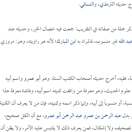
رج حديثه
الترمذي
، و
النسائي
.
كر جملة من صفاته في التقريب: جمعت فيه خصال الخير، وحديثه عند
بد الله
غير منسوب، فالمراد به
ابن المبارك
؛ لأنه هو راويته، وهو: مروزي
 ثقة، فقيه، أخرج حديثه أصحاب الكتب الستة. وهو
أبو عمرو
واسم أبيه
 علوم الحديث، وهو معرفة من وافقت كنيته اسم أبيه، وفائدة معرفة هذا
بة، أو منسوباً إلى أبيه، وإنما ذكر اسمه وكنيته، فإن من لا يعرف أن الكنية
ر بدل
عبد الرحمن بن عمرو عبد الرحمن أبو عمرو
، مع أن الكل صحيح،
 تصحيف ولا إشكال، فمن يعرف ذلك لا يلتبس عليه الأمر، ولا يظن أن