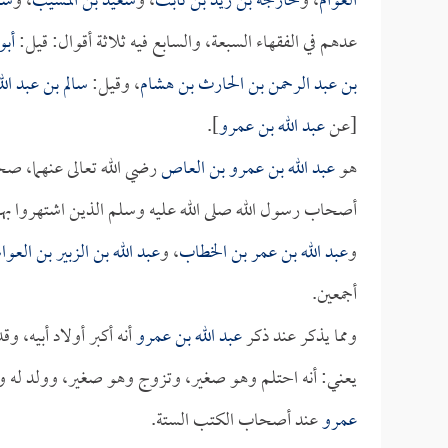
العوام
، و
خارجة بن زيد بن ثابت
، و
سعيد بن المسيب
، و
سل
عدهم في الفقهاء السبعة، والسابع فيه ثلاثة أقوال: قيل:
أبو
بن عبد الرحمن بن الحارث بن هشام
، وقيل:
سالم بن عبد ال
[عن
عبد الله بن عمرو
].
هو
عبد الله بن عمرو بن العاص
رضي الله تعالى عنهما، صح
أصحاب رسول الله صلى الله عليه وسلم الذين اشتهروا ب
و
عبد الله بن عمر بن الخطاب
، و
عبد الله بن الزبير بن العوا
أجمعين.
ومما يذكر عند ذكر
عبد الله بن عمرو
أنه أكبر أولاد أبيه، وق
يعني: أنه احتلم وهو صغير، وتزوج وهو صغير، وولد له 
عمرو
عند أصحاب الكتب الستة.