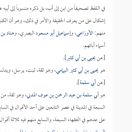
في اللفظ تصحيفاً من ابن إلى أب، بل ذكره منسوباً إلى أبيه
ع
إشكال على من يعرف الحقيقة والأمر في ذلك، وهو أن الكن
منهم:
الأوزاعي
، و
إسماعيل أبو مسعود
البصري، و
هناد بن
أسماء آبائهم.
[عن
يحيى بن أبي كثير
].
هو
يحيى بن أبي كثير اليمامي
، وهو ثقة، ثبت، يرسل، ويدل
[عن
أبي سلمة
].
هو
أبي سلمة بن عبد الرحمن بن عوف المدني
، وهو ثقة، من 
السبعة في المدينة في عصر التابعين على أحد الأقوال في السا
على عدهم في الفقهاء السبعة، والسابع منهم فيه ثلاثة أقوا