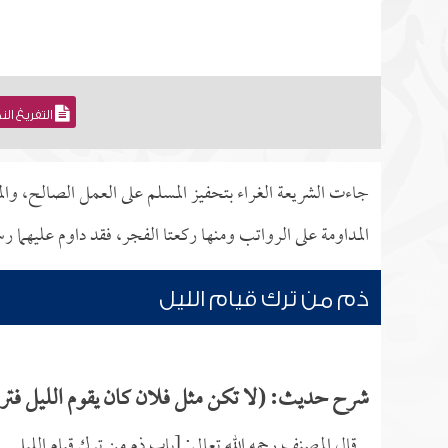
التفريغ ال
جاءت الشريعة الغراء بتحفيز المسلم على العمل الصالح، وال
المداومة على الرواتب ومنها ركعتا الفجر، فقد داوم عليهما رس
ذم من ترك قيام الليل
شرح حديث: (لا تكن مثل فلان كان يقوم الليل فترك
قال المصنف رحمه الله تعالى: [باب ذم من ترك قيام الليل.