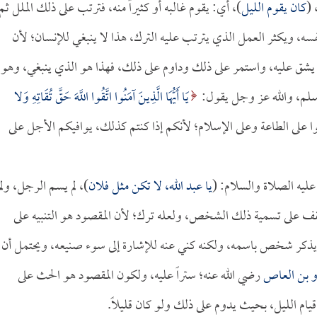
)،
كان يقوم الليل
)، أي: يقوم غالبه أو كثيراً منه، فترتب على ذلك الملل ثم
فسه، ويكثر العمل الذي يترتب عليه الترك، هذا لا ينبغي للإنسان؛ لأن
لا يشق عليه، واستمر على ذلك وداوم على ذلك، فهذا هو الذي ينبغي، وهو
وسلم، والله عز وجل يقول:
يَا أَيُّهَا الَّذِينَ آمَنُوا اتَّقُوا اللَّهَ حَقَّ تُقَاتِهِ وَلا
يعني: داوموا على الطاعة وعلى الإسلام؛ لأنكم إذا كنتم كذلك، يوافيكم الأجل على
عليه الصلاة والسلام: (
يا
عبد الله
، لا تكن مثل فلان
)، لم يسم الرجل، ولم
لم يقف على تسمية ذلك الشخص، ولعله ترك؛ لأن المقصود هو التنبيه على
 يذكر شخص باسمه، ولكنه كني عنه للإشارة إلى سوء صنيعه، ويحتمل أن
و بن العاص
رضي الله عنه؛ ستراً عليه، ولكون المقصود هو الحث على
 قيام الليل، بحيث يدوم على ذلك ولو كان قليلاً.