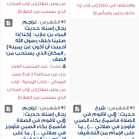
من وصل صفاً) إلى (باب المكان
والاختلاف في ذلك) إلى (باب إذا
الذي يستحب من الصف))
كانوا رجلين وامرأتين))
الفهرس:
تراجم
رجال إسناد حديث
البراء بن عازب: (كنا إذا
صلينا خلف رسول الله
أحببت أن أكون عن يمينه)
, المكان الذي يستحب من
الصف
للشيخ:
عبد المحسن العباد
جزء من محاضرة ( شرح سنن
النسائي - كتاب الإمامة - (باب
من وصل صفاً) إلى (باب المكان
الذي يستحب من الصف))
الفهرس:
شرح
الفهرس:
تراجم
حديث: (إني لأقوم في
رجال إسناد حديث:
الصلاة فأسمع بكاء الصبي
(إني لأقوم في الصلاة
فأوجز في صلاتي ...) , ما
فأسمع بكاء الصبي فأوجز
على الإمام من التخفيف
في صلاتي ...) , ما على