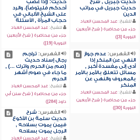
حديث جبريل , شرح
حديث: (إذا غضب
حديث جبريل في مراتب
أحدكم فليتوضأ)، والرد
الدين
على الشيخ الألباني في
حجاب المرأة , الأسئلة
للشيخ:
عبد المحسن العباد
للشيخ:
عبد المحسن العباد
جزء من محاضرة ( شرح الأربعين
جزء من محاضرة ( شرح الأربعين
النووية [3])
النووية [19])
الفهرس:
عدم جواز
الفهرس:
تراجم
النهي عن المنكر إذا
رجال إسناد حديث
أدى إلى مفسدة أكبر ,
(صم من الحرم واترك ...) ,
مسائل تتعلق بالأمر بالأمر
ما جاء في صوم أشهر
بالمعروف والنهي عن
الحرم
المنكر
للشيخ:
عبد المحسن العباد
للشيخ:
عبد المحسن العباد
جزء من محاضرة ( شرح سنن أبي
جزء من محاضرة ( شرح الأربعين
داود [284])
النووية [30])
الفهرس:
شرح
حديث سلمة بن الأكوع
فيمن يموت بسلاحه ,
الرجل يموت بسلاحه
للشيخ:
عبد المحسن العباد