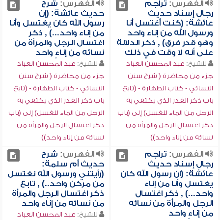
الفهرس:
تراجم
الفهرس:
شرح
رجال إسناد حديث
حديث عائشة: (إن
عائشة: (كنت أغتسل أنا
رسول الله كان يغتسل وأنا
ورسول الله من إناء واحد
من إناء واحد...) , ذكر
وهو قدر فرق) , ذكر الدلالة
اغتسال الرجل والمرأة من
على أنه لا وقت في ذلك
نسائه من إناءٍ واحد
للشيخ:
عبد المحسن العباد
للشيخ:
عبد المحسن العباد
جزء من محاضرة ( شرح سنن
جزء من محاضرة ( شرح سنن
النسائي - كتاب الطهارة - (تابع
النسائي - كتاب الطهارة - (تابع
باب ذكر القدر الذي يكتفي به
باب ذكر القدر الذي يكتفي به
الرجل من الماء للغسل) إلى (باب
الرجل من الماء للغسل) إلى (باب
ذكر اغتسال الرجل والمرأة من
ذكر اغتسال الرجل والمرأة من
نسائه من إناء واحد))
نسائه من إناء واحد))
الفهرس:
تراجم
الفهرس:
شرح
رجال إسناد حديث
حديث أم سلمة:
عائشة: (إن رسول الله كان
(رأيتني ورسول الله نغتسل
يغتسل وأنا من إناء
من مركن واحد..) , تابع
واحد...) , ذكر اغتسال
ذكر اغتسال الرجل والمرأة
الرجل والمرأة من نسائه
من نسائه من إناء واحد
من إناءٍ واحد
للشيخ:
عبد المحسن العباد