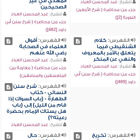
المهدي في غير
للشيخ:
عبد المحسن العباد
الصحيحين
جزء من محاضرة ( شرح الأربعين
للشيخ:
عبد المحسن العباد
النووية [2])
جزء من محاضرة ( شرح سنن أبي
داود [482])
الفهرس:
كلام
الفهرس:
أقوال
الشنقيطي فيما
العلماء في الصحابة
يتعلق بالأمر بالمعروف
رضي الله عنهم
والنهي عن المنكر
للشيخ:
عبد المحسن العباد
للشيخ:
عبد المحسن العباد
جزء من محاضرة ( معاوية بين
جزء من محاضرة ( شرح سنن أبي
المتعسفين والمنصفين)
داود [489])
الفهرس:
شرح سنن
النسائي - كتاب
الطهارة - (باب السواك إذا
قام من الليل) إلى (باب
هل يستاك الإمام بحضرة
رعيته؟)
للشيخ:
عبد المحسن العباد
الفهرس:
تخريج
الفهرس:
حال