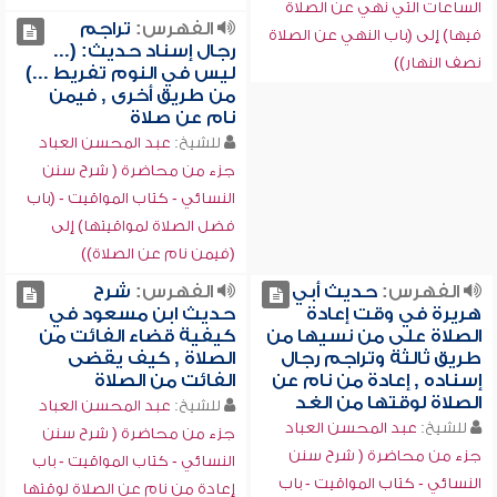
الساعات التي نهي عن الصلاة
الفهرس:
تراجم
فيها) إلى (باب النهي عن الصلاة
رجال إسناد حديث: (...
نصف النهار))
ليس في النوم تفريط ...)
من طريق أخرى , فيمن
نام عن صلاة
للشيخ:
عبد المحسن العباد
جزء من محاضرة ( شرح سنن
النسائي - كتاب المواقيت - (باب
فضل الصلاة لمواقيتها) إلى
(فيمن نام عن الصلاة))
الفهرس:
حديث أبي
الفهرس:
شرح
هريرة في وقت إعادة
حديث ابن مسعود في
الصلاة على من نسيها من
كيفية قضاء الفائت من
طريق ثالثة وتراجم رجال
الصلاة , كيف يقضى
إسناده , إعادة من نام عن
الفائت من الصلاة
الصلاة لوقتها من الغد
للشيخ:
عبد المحسن العباد
للشيخ:
عبد المحسن العباد
جزء من محاضرة ( شرح سنن
جزء من محاضرة ( شرح سنن
النسائي - كتاب المواقيت - باب
النسائي - كتاب المواقيت - باب
إعادة من نام عن الصلاة لوقتها