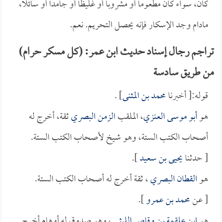
كان، سواء كان مطعوماً أو مشروباً أو غليظاً أو جامداً أو سائلاً،
مادام وجد الإسكار فإنه يحصل التحريم. نعم.
تراجم رجال إسناد حديث ابن عمر: (كل مسكر حرام)
من طريق سادسة
قوله:[ أخبرنا
محمد بن المثنى
] .
هو
أبو موسى العنزي
، الملقب
الزمن البصري
ثقة، أخرج له
أصحاب الكتب الستة، وهو شيخ لأصحاب الكتب الستة.
[ حدثنا
يحيى بن سعيد
].
هو
القطان البصري
، ثقة أخرج له أصحاب الكتب الستة.
[ عن
محمد بن عمرو
].
هو
ابن علقمة بن وقاص الليثي
، وهو صدوق له أوهام أخرج