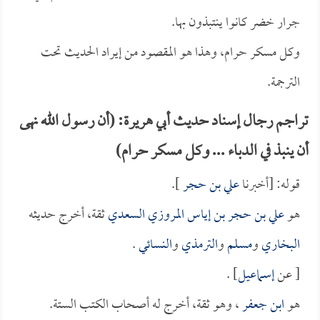
جرار خضر كانوا ينتبذون بها.
وكل مسكر حرام، وهذا هو المقصود من إيراد الحديث تحت
الترجمة.
تراجم رجال إسناد حديث أبي هريرة: (أن رسول الله نهى
أن ينبذ في الدباء ... وكل مسكر حرام)
قوله: [أخبرنا
علي بن حجر
].
هو
علي بن حجر بن إياس المروزي السعدي
ثقة، أخرج حديثه
البخاري
و
مسلم
و
الترمذي
و
النسائي
.
[ عن
إسماعيل
] .
هو
ابن جعفر
، وهو ثقة، أخرج له أصحاب الكتب الستة.