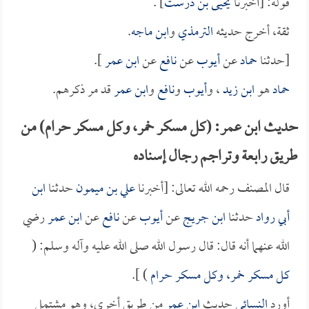
قوله: [أخبرنا
يحيى بن درست
] .
ثقة، أخرج حديثه
الترمذي
و
ابن ماجه
.
[حدثنا
حماد
عن
أيوب
عن
نافع
عن
ابن عمر
].
حماد
هو
ابن زيد
، و
أيوب
و
نافع
و
ابن عمر
قد مر ذكرهم.
حديث ابن عمر: (كل مسكر خمر، وكل مسكر حرام) من
طريق رابعة وتراجم رجال إسناده
قال المصنف رحمه الله تعالى: [أخبرنا
علي بن ميمون
حدثنا
ابن
أبي رواد
حدثنا
ابن جريج
عن
أيوب
عن
نافع
عن
ابن عمر
رضي
الله عنهما أنه قال: قال رسول الله صلى الله عليه وآله وسلم: (
كل مسكر خمر، وكل مسكر حرام
) ].
أورد
النسائي
حديث
ابن عمر
من طريق أخرى، وهو مشتمل