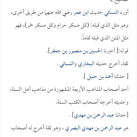
أورد
النسائي
حديث
ابن عمر
رضي الله عنهما من طريق أخرى،
وهو مثل الذي قبله: (كل مسكر حرام وكل مسكر خمر)، فهو
مثل المتن الذي قبله تماماً.
قوله:[ أخبرنا
الحسين بن منصور بن جعفر
].
ثقة، أخرج حديثه
البخاري
و
النسائي
.
[ حدثنا
أحمد بن حنبل
].
أحد أصحاب المذاهب الأربعة المشهورة من مذاهب أهل السنة،
وحديثه أخرجه أصحاب الكتب الستة.
[حدثنا
عبد الرحمن بن مهدي
] .
هو
عبد الرحمن بن مهدي البصري
، وهو ثقة أخرج له أصحاب