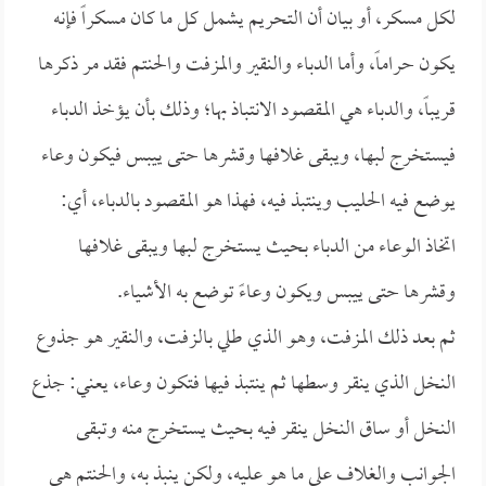
لكل مسكر، أو بيان أن التحريم يشمل كل ما كان مسكراً فإنه
يكون حراماً، وأما الدباء والنقير والمزفت والحنتم فقد مر ذكرها
قريباً، والدباء هي المقصود الانتباذ بها؛ وذلك بأن يؤخذ الدباء
فيستخرج لبها، ويبقى غلافها وقشرها حتى ييبس فيكون وعاء
يوضع فيه الحليب وينتبذ فيه، فهذا هو المقصود بالدباء، أي:
اتخاذ الوعاء من الدباء بحيث يستخرج لبها ويبقى غلافها
وقشرها حتى ييبس ويكون وعاءً توضع به الأشياء.
ثم بعد ذلك المزفت، وهو الذي طلي بالزفت، والنقير هو جذوع
النخل الذي ينقر وسطها ثم ينتبذ فيها فتكون وعاء، يعني: جذع
النخل أو ساق النخل ينقر فيه بحيث يستخرج منه وتبقى
الجوانب والغلاف على ما هو عليه، ولكن ينبذ به، والحنتم هي