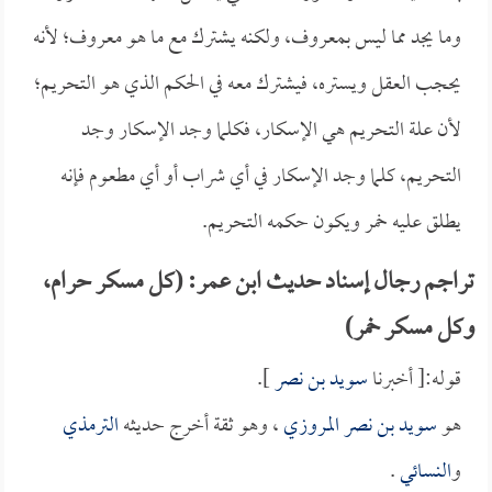
وما يجد مما ليس بمعروف، ولكنه يشترك مع ما هو معروف؛ لأنه
يحجب العقل ويستره، فيشترك معه في الحكم الذي هو التحريم؛
لأن علة التحريم هي الإسكار، فكلما وجد الإسكار وجد
التحريم، كلما وجد الإسكار في أي شراب أو أي مطعوم فإنه
يطلق عليه خمر ويكون حكمه التحريم.
تراجم رجال إسناد حديث ابن عمر: (كل مسكر حرام،
وكل مسكر خمر)
قوله:[ أخبرنا
سويد بن نصر
].
هو
سويد بن نصر المروزي
، وهو ثقة أخرج حديثه
الترمذي
و
النسائي
.