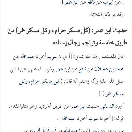
[ عن
أيوب
عن
نافع
عن
ابن عمر
] .
وقد مر ذكر الثلاثة.
حديث ابن عمر: (كل مسكر حرام ، وكل مسكر خمر) من
طريق خامسة وتراجم رجال إسناده
قال المصنف رحمه الله تعالى: [أخبرنا
سويد
أخبرنا
عبد الله
عن
محمد بن عجلان
عن
نافع
عن
ابن عمر
رضي الله عنهما عن النبي
صلى الله عليه وآله وسلم أنه قال: (
كل مسكر حرام، وكل
مسكر خمر
) ].
أورد
النسائي
حديث
ابن عمر
من طريق أخرى، وهو مثلما تقدم.
قوله: [أخبرنا
سويد
أخبرنا
عبد الله
] .
سويد
هو
ابن نصر
أخبرنا
عبد الله
هو
ابن المبارك
وقد مر