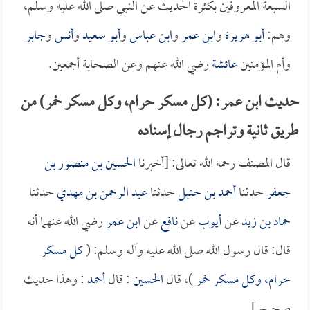
السبعة المعروفين بكثرة الحديث عن النبي صلى الله عليه وسلم،
وهم:
أبو هريرة
و
ابن عمر
و
ابن عباس
و
أبو سعيد
و
أنس
و
جابر
وأم المؤمنين
عائشة
رضي الله عنهم وعن الصحابة أجمعين.
حديث ابن عمر: (كل مسكر حرام، وكل مسكر خمر) من
طريق ثانية وتراجم رجال إسناده
قال المصنف رحمه الله تعالى: [أخبرنا
الحسين بن منصور بن
جعفر
حدثنا
أحمد بن حنبل
حدثنا
عبد الرحمن بن مهدي
حدثنا
حماد بن زيد
عن
أيوب
عن
نافع
عن
ابن عمر
رضي الله عنهما أنه
قال: قال رسول الله صلى الله عليه وآله وسلم: (
كل مسكر
حرام، وكل مسكر خمر
)، قال
الحسين
: قال
أحمد
: وهذا حديث
صحيح ].