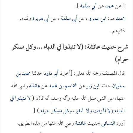
[ عن
محمد
عن
أبي سلمة
].
محمد
هو:
ابن عمرو
، عن
أبي سلمة
، عن
أبي هريرة
وقد مر
ذكرهم.
شرح حديث عائشة: (لا تنبذوا في الدباء ... وكل مسكر
حرام)
قال المصنف رحمه الله تعالى: [أخبرنا
أبو داود
حدثنا
محمد بن
سليمان
حدثنا
ابن زبر
عن
القاسم بن محمد
عن
عائشة
رضي الله
عنها، عن النبي صلى الله عليه وآله وسلم أنه قال: (
لا تنبذوا في
الدباء ولا المزفت ولا النقير، وكل مسكر حرام
) ].
أورد
النسائي
حديث
عائشة
رضي الله عنها من هذه الطريق،