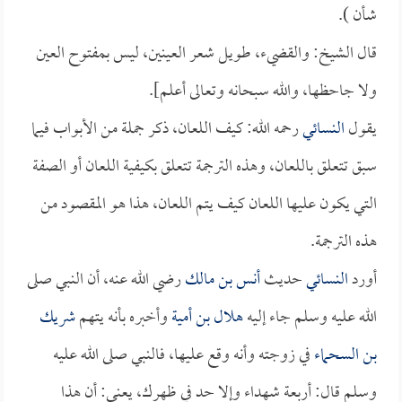
شأن ).
قال الشيخ: والقضيء، طويل شعر العينين، ليس بمفتوح العين
ولا جاحظها، والله سبحانه وتعالى أعلم].
يقول
النسائي
رحمه الله: كيف اللعان، ذكر جملة من الأبواب فيما
سبق تتعلق باللعان، وهذه الترجمة تتعلق بكيفية اللعان أو الصفة
التي يكون عليها اللعان كيف يتم اللعان، هذا هو المقصود من
هذه الترجمة.
أورد
النسائي
حديث
أنس بن مالك
رضي الله عنه، أن النبي صلى
الله عليه وسلم جاء إليه
هلال بن أمية
وأخبره بأنه يتهم
شريك
بن السحماء
في زوجته وأنه وقع عليها، فالنبي صلى الله عليه
وسلم قال: أربعة شهداء وإلا حد في ظهرك، يعني: أن هذا