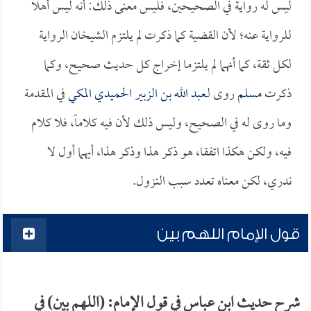
ليس له رواية في الصحيحين، فليس معنى ذلك: أنه ليس أهلاً
للرواية عنه؛ لأن القضية كما ذكرت لم يلتزم الشيخان الرواية
لكل ثقة، كما أنهما لم يلتزما إخراج كل حديث صحيح، وكما
ذكرت
مسلم
روى لـ
عبد الله بن الزبير الحميدي المكي
في المقدمة
وما روى له في الصحيح، وليس ذلك لأن فيه كلاماً، فلا كلام
فيه، ولكن هكذا اتفقا، هو ذكر هذا وذكر هذا، أيهما أول لا
ندري، لكن معناه تعدد سبب النزول.
قول الإمام اللهم بين
شرح حديث ابن عباس في قول الإمام: (اللهم بين) في