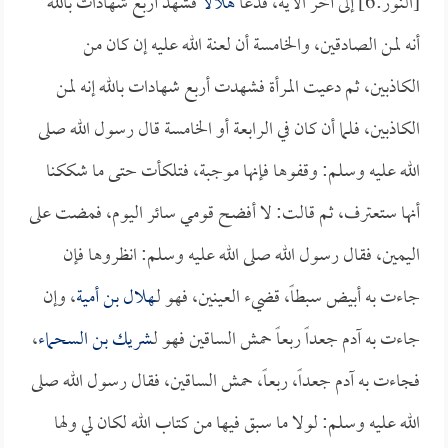
[النور:6] إلى آخر الآية، فدعا
هلالاً
فشهد أربع شهادات بالله
أنه لمن الصادقين، والخامسة أن لعنة الله عليه إن كان من
الكاذبين، ثم دعيت المرأة فشهدت أربع شهادات بالله إنه لمن
الكاذبين، فلما أن كان في الرابعة أو الخامسة قال رسول الله صلى
الله عليه وسلم: وقفوها فإنها موجبة، فتلكأت حتى ما شككنا
أنها ستعترف، ثم قالت: لا أفضح قومي سائر اليوم، فمضت على
اليمين، فقال رسول الله صلى الله عليه وسلم: انظروها فإن
جاءت به أبيض سبطاً، قضيء العينين، فهو لـ
هلال بن أمية
، وإن
جاءت به آدم جعداً ربعاً حمش الساقين فهو لـ
شريك بن السحماء
،
فجاءت به آدم جعداً، ربعاً، حمش الساقين، فقال رسول الله صلى
الله عليه وسلم: لولا ما سبق فيها من كتاب الله لكان لي ولها