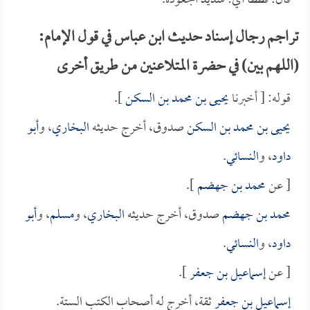
قال: قططاً أي: شديد الجعودة.
تراجم رجال إسناد حديث ابن عباس في قول الإمام:
(اللهم بين) في حضرة المتلاعنين من طريق أخرى
قوله: [ أخبرنا
يحيى بن محمد بن السكن
].
يحيى بن محمد بن السكن
صدوق، أخرج حديثه
البخاري
، و
أبو
داود
، و
النسائي
.
[ عن
محمد بن جهضم
].
محمد بن جهضم
صدوق، أخرج حديثه
البخاري
، و
مسلم
، و
أبو
داود
، و
النسائي
.
[ عن
إسماعيل بن جعفر
].
إسماعيل بن جعفر
ثقة، أخرج له أصحاب الكتب الستة.