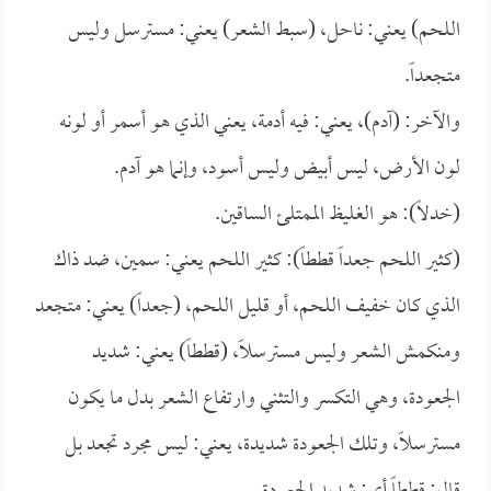
اللحم) يعني: ناحل، (سبط الشعر) يعني: مسترسل وليس
متجعداً.
والآخر: (آدم)، يعني: فيه أدمة، يعني الذي هو أسمر أو لونه
لون الأرض، ليس أبيض وليس أسود، وإنما هو آدم.
(خدلاً): هو الغليظ الممتلئ الساقين.
(كثير اللحم جعداً قططاً): كثير اللحم يعني: سمين، ضد ذاك
الذي كان خفيف اللحم، أو قليل اللحم، (جعداً) يعني: متجعد
ومنكمش الشعر وليس مسترسلاً، (قططاً) يعني: شديد
الجعودة، وهي التكسر والتثني وارتفاع الشعر بدل ما يكون
مسترسلاً، وتلك الجعودة شديدة، يعني: ليس مجرد تجعد بل