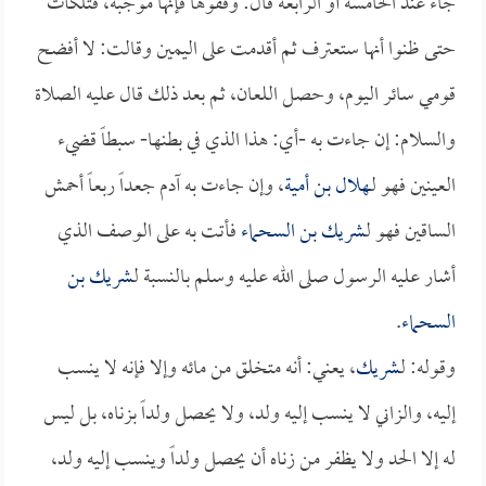
جاء عند الخامسة أو الرابعة قال: وقفوها فإنها موجبة، فتلكأت
حتى ظنوا أنها ستعترف ثم أقدمت على اليمين وقالت: لا أفضح
قومي سائر اليوم، وحصل اللعان، ثم بعد ذلك قال عليه الصلاة
والسلام: إن جاءت به -أي: هذا الذي في بطنها- سبطاً قضيء
العينين فهو لـ
هلال بن أمية
، وإن جاءت به آدم جعداً ربعاً أحمش
الساقين فهو لـ
شريك بن السحماء
فأتت به على الوصف الذي
أشار عليه الرسول صلى الله عليه وسلم بالنسبة لـ
شريك بن
السحماء
.
وقوله: لـ
شريك
، يعني: أنه متخلق من مائه وإلا فإنه لا ينسب
إليه، والزاني لا ينسب إليه ولد، ولا يحصل ولداً بزناه، بل ليس
له إلا الحد ولا يظفر من زناه أن يحصل ولداً وينسب إليه ولد،