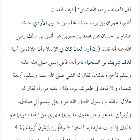
قال المصنف رحمه الله تعالى: [كيف اللعان
أخبرنا
عمران بن يزيد
حدثنا
مخلد بن حسين الأزدي
حدثنا
هشام بن حسان
عن
محمد بن سيرين
عن
أنس بن مالك
رضي
الله عنه أنه قال: (
إن أول لعان كان في الإسلام أن
هلال بن أمية
قذف
شريك بن السحماء
بامرأته، فأتى النبي صلى الله عليه
وسلم فأخبره بذلك، فقال له النبي صلى الله عليه وسلم: أربعة
شهداء وإلا فحد في ظهرك، يردد ذلك عليه مراراً، فقال له
هلال
: والله يا رسول الله إن الله عز وجل ليعلم أني صادق،
ولينزلن الله عز وجل عليك ما يبرئ ظهري من الجلد، فبينما هم
كذلك إذ نزلت عليه آية اللعان:
وَالَّذِينَ يَرْمُونَ أَزْوَاجَهُمْ