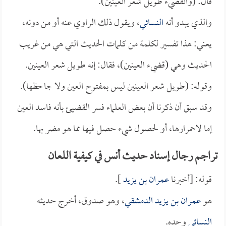
قال: (والقضيء طويل شعر العينين).
والذي يبدو أنه
النسائي
، ويقول ذلك الراوي عنه أو من دونه،
يعني: هذا تفسير لكلمة من كلمات الحديث التي هي من غريب
الحديث وهي (قضيء العينين)، فقال: إنه طويل شعر العينين.
وقوله: (طويل شعر العينين ليس بمفتوح العين ولا جاحظها).
وقد سبق أن ذكرنا أن بعض العلماء فسر القضيئ بأنه فاسد العين
إما لاحمرارها، أو لحصول شيء حصل فيها مما هو مضر بها.
تراجم رجال إسناد حديث أنس في كيفية اللعان
قوله: [أخبرنا
عمران بن يزيد
].
هو
عمران بن يزيد الدمشقي
، وهو صدوق، أخرج حديثه
النسائي
وحده.