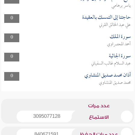
ياسر برهامي
حاجتنا إلى التمسك بالعقيدة
0
علي عبد الخالق القرني
سورة الملك
0
أحمد المعصراوي
سورة الجاثية
0
عبد السلام غالب السفياني
أذان محمد صديق المنشاوي
0
محمد صديق المنشاوي
عدد مرات
3095077128
الاستماع
عدد مرات الحفظ
840671591