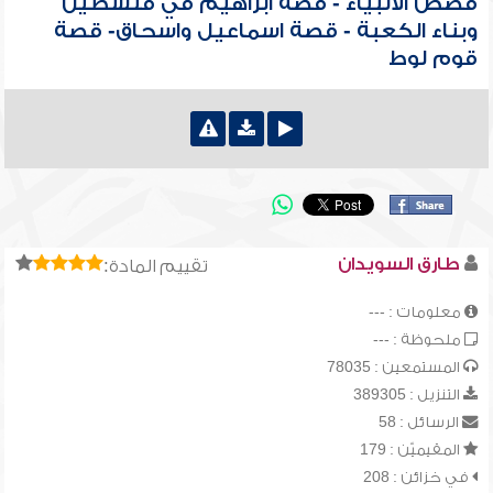
قصص الأنبياء - قصة ابراهيم في فلسطين
وبناء الكعبة - قصة اسماعيل واسحاق- قصة
قوم لوط
طارق السويدان
تقييم المادة:
معلومات : ---
ملحوظة : ---
المستمعين : 78035
التنزيل : 389305
الرسائل : 58
المقيميّن : 179
في خزائن : 208