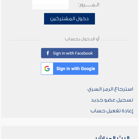
الـمـــــرور:
دخول المشتركين
أو الدخول بحساب
استرجاع الرمز السري
تسجيل عضو جديد
إعادة تفعيل حساب
البث المباشر