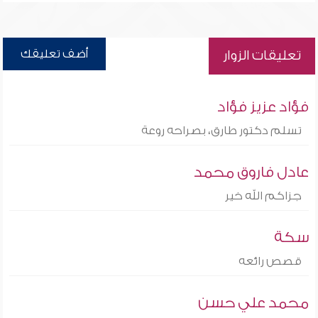
أضف تعليقك
تعليقات الزوار
فؤاد عزيز فؤاد
تسلم دكتور طارق، بصراحه روعة
عادل فاروق محمد
جزاكم الله خير
سكة
قصص رائعه
محمد علي حسن