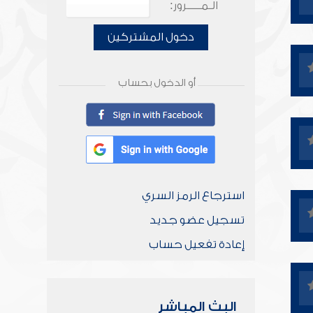
الـمـــــرور:
دخول المشتركين
أو الدخول بحساب
استرجاع الرمز السري
تسجيل عضو جديد
إعادة تفعيل حساب
البث المباشر