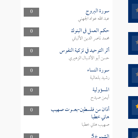
سورة البروج
0
عبد الله عواد الجهني
حكم العمل فى البنوك
0
محمد ناصر الدين الألباني
أثر التوحيد في تزكية النفوس
0
حسن أبو الأشبال الزهيري
سورة النساء
0
رشيد بلعالية
المسؤولية
0
أيمن صيدح
أذان من فلسطين-بصوت صهيب
0
هاني خطبا
صهيب هاني خطبا
الشموخ5
0