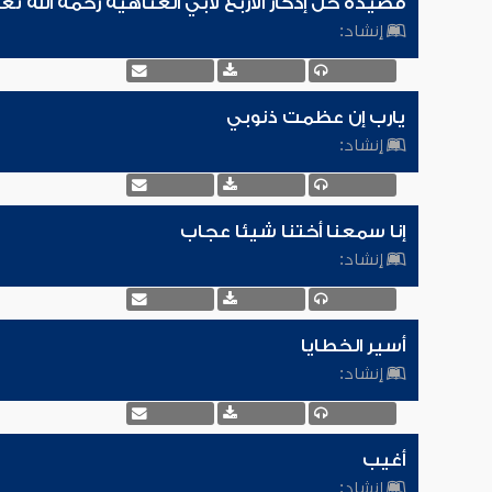
قصيدة خل إدكار الأربع لأبي العتاهية رحمه الله تع
إنشاد:
يارب إن عظمت ذنوبي
إنشاد:
إنا سمعنا أختنا شيئا عجاب
إنشاد:
أسير الخطايا
إنشاد:
أغيب
إنشاد: