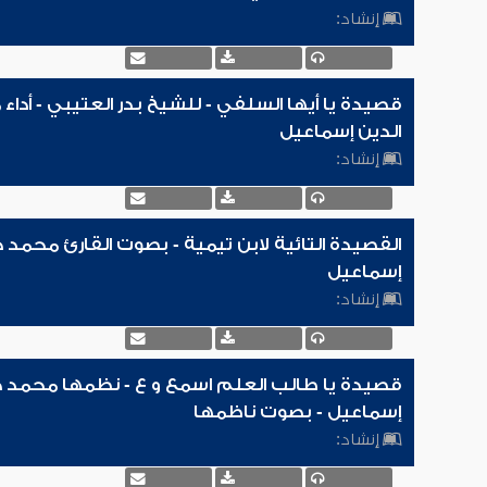
إنشاد:
قصيدة يا أيها السلفي - للشيخ بدر العتيبي - أدا
الدين إسماعيل
إنشاد:
القصيدة التائية لابن تيمية - بصوت القارئ محمد 
إسماعيل
إنشاد:
قصيدة يا طالب العلم اسمع و ع - نظمها محمد ح
إسماعيل - بصوت ناظمها
إنشاد: