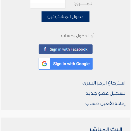
الـمـــــرور:
دخول المشتركين
أو الدخول بحساب
استرجاع الرمز السري
تسجيل عضو جديد
إعادة تفعيل حساب
البث المباشر