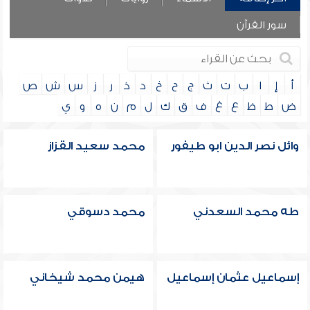
سور القرآن
أ
إ
ا
ب
ت
ث
ج
ح
خ
د
ذ
ر
ز
س
ش
ص
ض
ط
ظ
ع
غ
ف
ق
ك
ل
م
ن
ه
و
ي
وائل نصر الدين ابو طيفور
محمد سعيد القزاز
طه محمد السعدني
محمد دسوقي
إسماعيل عثمان إسماعيل
هيمن محمد شيخاني