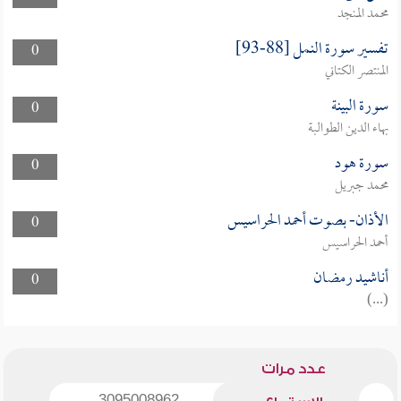
محمد المنجد
تفسير سورة النمل [88-93]
0
المنتصر الكتاني
سورة البينة
0
بهاء الدين الطوالبة
سورة هود
0
محمد جبريل
الأذان- بصوت أحمد الحراسيس
0
أحمد الحراسيس
أناشيد رمضان
0
(...)
عدد مرات
3095008962