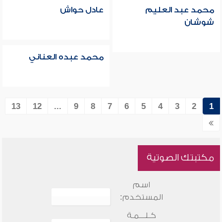
محمد عبد العليم
عادل حواش
شوشان
محمد عبده العناني
13
12
...
9
8
7
6
5
4
3
2
1
مكتبتك الصوتية
اسم
المستخدم:
كـلـــمـة