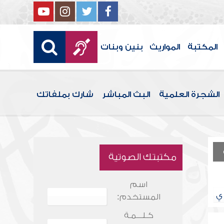
المكتبة
المواريث
بنين وبنات
الشجرة العلمية
البث المباشر
شارك بملفاتك
مكتبتك الصوتية
اسم
ي
المستخدم:
كـلـــمـة