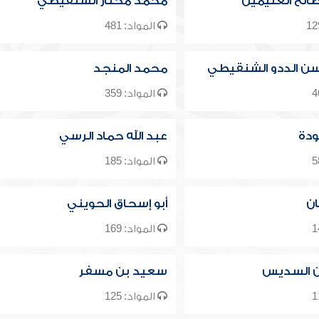
الح العثيمين
محمد مختار الشنقيطي
المواد: 481
ن الددو الشنقيطي
محمد المنجد
المواد: 359
ودة
عبد الله حماد الرسي
المواد: 185
ان
أبو إسحاق الحويني
المواد: 169
ن السديس
سعيد بن مسفر
المواد: 125