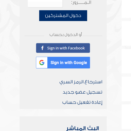
الـمـــــرور:
دخول المشتركين
أو الدخول بحساب
استرجاع الرمز السري
تسجيل عضو جديد
إعادة تفعيل حساب
البث المباشر