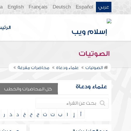
عربي
Español
Deutsch
Français
English
ia
الرئي
الصوتيات
الصوتيات
علماء ودعاة
محاضرات مفرغة
علماء ودعاة
كل المحاضرات والخطب
أ
إ
ا
ب
ت
ث
ج
ح
خ
د
ذ
ر