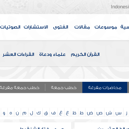
Indones
سية
موسوعات
مقالات
الفتوى
الاستشارات
الصوتيات
القرآن الكريم
علماء ودعاة
القراءات العشر
محاضرات مفرغة
خطب جمعة
خطب جمعة مفرغة
ز
س
ش
ص
ض
ط
ظ
ع
غ
ف
ق
ك
ل
م
ن
ه
و