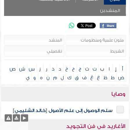
المنشدين
أ
إ
ا
ب
ت
ث
ج
ح
خ
د
ذ
ر
ز
س
ش
ص
ض
ط
ظ
ع
غ
ف
ق
ك
ل
م
ن
ه
و
ي
وصايا
سلم الوصول إلى علم الأصول
[
خالد الشليمي
]
الأغاريد في فن التجويد