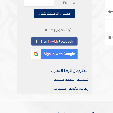
الـمـــــرور:
دخول المشتركين
أو الدخول بحساب
استرجاع الرمز السري
تسجيل عضو جديد
إعادة تفعيل حساب