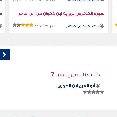
سورة الكافرون برواية ابن ذكوان عن ابن عامر
سو
محمد يحيى طاهر
تقييم المادة:
قراءة صوتية لكتاب استمتع بحياتك " كتاب
في فنون التعامل " - المماليك والخدم
محمد العريفي