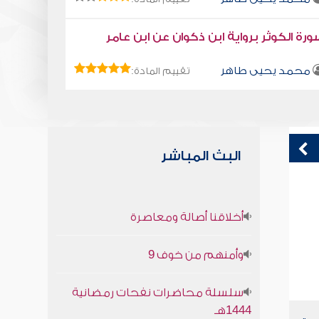
رة الكوثر برواية ابن ذكوان عن ابن عامر
محمد يحيى طاهر
تقييم المادة:
البث المباشر
قراءة صوتية لكتاب استمتع بحياتك " كتاب
ق
أخلاقنا أصالة ومعاصرة
في فنون التعامل - العبادة الخفية
ف
محمد العريفي
وأمنهم من خوف 9
سلسلة محاضرات نفحات رمضانية
1444هـ