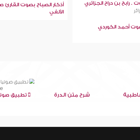
 . رابح بن دراح الجزائري
أذكار الصباح بصوت القارئ ص
ائر
الألفي
صوت أحمد الكوردي
اطبية
شرح متن الدرة
تطبيق صوتي