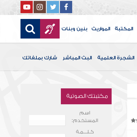
المكتبة
المواريث
بنين وبنات
الشجرة العلمية
البث المباشر
شارك بملفاتك
مكتبتك الصوتية
اسم
المستخدم:
كـلـــمـة