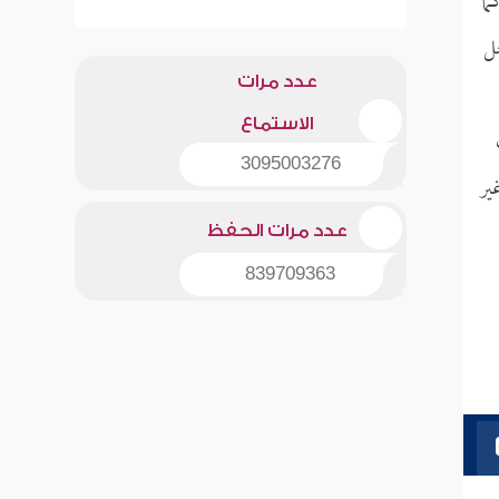
ما
حل
عدد مرات
الاستماع
3095003276
ير
عدد مرات الحفظ
839709363