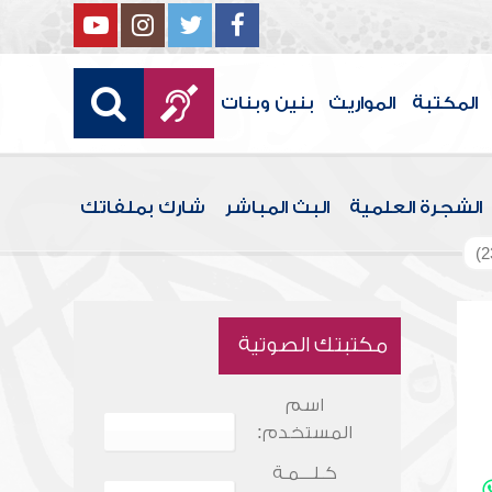
المكتبة
المواريث
بنين وبنات
الشجرة العلمية
البث المباشر
شارك بملفاتك
مكتبتك الصوتية
اسم
المستخدم:
كـلـــمـة