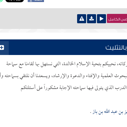
نصي الكامل
التثليث
بركاته، نحييكم بتحية الإسلام الخالدة، التي نستهل بها لقاءنا مع سماحة
بحوث العلمية والإفتاء والدعوة والإرشاد، ويسعدنا أن نلتقي بسماحته وأ
الدرب الذي يتولى فيها سماحته الإجابة مشكوراً على أسئلتكم
ز بن عبد الله بن باز
.