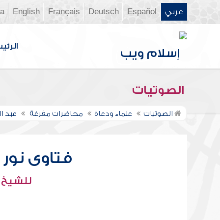
عربي
Español
Deutsch
Français
English
ia
الرئي
الصوتيات
الصوتيات
علماء ودعاة
محاضرات مفرغة
عبد ال
فتاوى نور عل
للشيخ : 