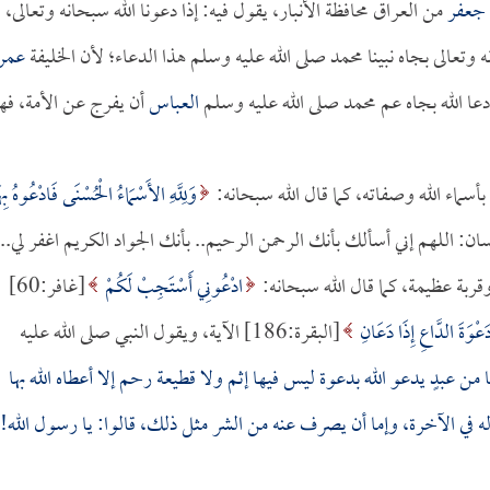
 جعفر
من العراق محافظة الأنبار، يقول فيه: إذا دعونا الله سبحانه وتعالى،
وتعالى بجاه نبينا محمد صلى الله عليه وسلم هذا الدعاء؛ لأن الخليفة
عمر
عا الله بجاه عم محمد صلى الله عليه وسلم
العباس
أن يفرج عن الأمة، فه
سماء الله وصفاته، كما قال الله سبحانه:
وَلِلَّهِ الأَسْمَاءُ الْحُسْنَى فَادْعُوهُ بِه
قول الإنسان: اللهم إني أسألك بأنك الرحمن الرحيم.. بأنك الجواد الكريم اغفر لي..
قربة عظيمة، كما قال الله سبحانه:
ادْعُونِي أَسْتَجِبْ لَكُمْ
[غافر:60]
ْوَةَ الدَّاعِ إِذَا دَعَانِ
[البقرة:186] الآية، ويقول النبي صلى الله عليه
 من عبدٍ يدعو الله بدعوة ليس فيها إثم ولا قطيعة رحم إلا أعطاه الله بها
له في الآخرة، وإما أن يصرف عنه من الشر مثل ذلك، قالوا: يا رسول الله!