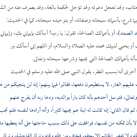
 ومثاب، وقد تعجل دعوته وقد تؤجل لحكمة بالغة، وقد يصرف عنه من الش
 بما شرع، بأسمائه سبحانه وصفاته، أو بتوحيده سبحانه، كما في الحديث:
حد الصمد
)، أو بأعمالك الصالحة، تقول: يا رب! أسألك بإيماني بك، وإيماني
أو بحبي لنبيك محمد عليه الصلاة والسلام، أو اللهم إني أسألك ببر
له بأعمالك الصالحة التي يحبها وشرعها سبحانه وتعالى.
ية أخرى أنه:بسبب المطر، يقول النبي صلى الله عليه وسلم في الحديث
يهم الغار، لا يستطيعون دفعها، فقالوا فيما بينهم: إنه لن ينجيكم من ه
وتعالى، فتوسل أحدهم بأنه كان باراً بوالديه، ودعا ربه أن يفرج عنهم
 الثاني: إنه كانت له ابنة عم يحبها كثيراً، وأنه أرادها لنفسه فلم تجب
لا بأن تمكنه من نفسها، فوافقت على ذلك بسبب حاجتها على أنه يعطيها مائ
لله ولا تفض الخاتم إلا بحقه، فخاف من الله وقام وترك الفاحشة، وترك