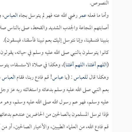
النصوص.
وأما ما فعله
عمر
رضي الله عنه فهو لم يتوسل بجاه
العباس
، و
أصابتهم المجاعة والجدب الشديد والقحط، صلى بالناس صلاة 
بنبينا فتسقينا، وإنا نتوسل إليك بعم نبينا فأسقنا، فيسقون).
كانوا يتوسلون بالنبي صلى الله عليه وسلم في حياته، يقولون
(
اللهم أغثنا، اللهم أغثنا
)، وهكذا في صلاة الاستسقاء، يتوسل
وهكذا قال
للعباس
: (يا
عباس
! قم فادع ربنا، فقام
العباس
و
بعم النبي صلى الله عليه وسلم بدعائه واستغاثته ربه عز وج
عليه وسلم، فهو عم رسول الله صلى الله عليه وسلم، وهو م
فإذا توسل المسلمون بالصالحين من الحاضرين عندهم بدعائهم، 
قم فادع الله، من العلماء الطيبين، والأخيار الصالحين، أو من 