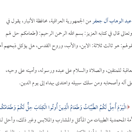
بد الوهاب آل جعفر
من الجمهورية العراقية، محافظة الأنبار، يقول في
 وتعالى قال في كتابه العزيز: بسم الله الرحمن الرحيم: (طعامكم حل لهم
ولهم: هو ثالث ثلاثة: الابن، والأب، وروح القدس، هل يؤكل ذبحهم أم
لعاقبة للمتقين، والصلاة والسلام على عبده ورسوله، وأمينه على وحيه،
على آله وأصحابه ومن سلك سبيله واهتدى بهداه إلى يوم الدين.
الْيَوْمَ أُحِلَّ لَكُمُ الطَّيِّبَاتُ وَطَعَامُ الَّذِينَ أُوتُوا الْكِتَابَ حِلٌّ لَكُمْ وَطَعَامُكُم
معشر الأمة المحمدية الطيبات من المآكل والمشارب والملابس وغير ذلك، وأحل لنا