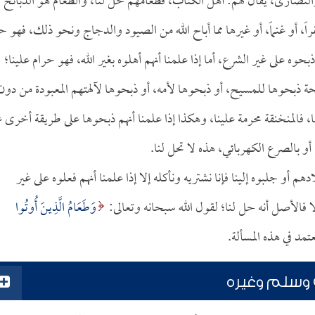
النصارى، يقال لهم: أهل الكتاب، فطعامهم حل لنا، والطعام هو الذبائح ك
راً، أو غنماً، أو غيرها مما أباح الله من الصيود والدجاج ونحو ذلك، فهو 
بحوه على غير الشرع، أما إذا علمنا أنهم أهلوه بغير الله، فهو حرام علينا؛
ذبيحة ذبحوها للمسيح، أو ذبحوها لأمه، أو ذبحوها لآلهتهم المعبودة من دون
ها، فالمنخنقة محرمة علينا، وهكذا إذا علمنا أنهم ذبحوها على طريقة أخرى غ
 أو بالصرع الكهربائي، هذه لا تحل لنا.
هم أو جلبوه إلينا فإنا نشتريه ونأكله إلا إذا علمنا أنهم فعلوه على غير
ا فالأصل أنه حل لنا؛ لقول الله سبحانه وتعالى:
وَطَعَامُ الَّذِينَ أُوتُوا
 وسلم وغيره