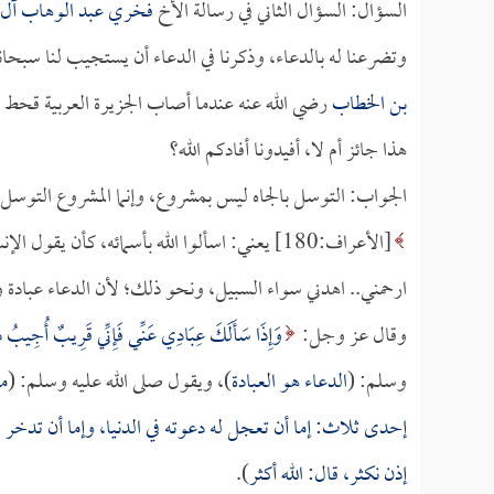
السؤال: السؤال الثاني في رسالة الأخ
فخري عبد الوهاب آل
وتضرعنا له بالدعاء، وذكرنا في الدعاء أن يستجيب لنا سبحانه 
بن الخطاب
رضي الله عنه عندما أصاب الجزيرة العربية قحط د
هذا جائز أم لا، أفيدونا أفادكم الله؟
الجواب: التوسل بالجاه ليس بمشروع، وإنما المشروع التوسل بأ
[الأعراف:180] يعني: اسألوا الله بأسمائه، كأن ي
ارحمني.. اهدني سواء السبيل، ونحو ذلك؛ لأن الدعاء عبادة و
وقال عز وجل:
وَإِذَا سَأَلَكَ عِبَادِي عَنِّي فَإِنِّي قَرِيبٌ أُجِيبُ دَع
وسلم: (
الدعاء هو العبادة
)، ويقول صلى الله عليه وسلم: (
ما
إحدى ثلاث: إما أن تعجل له دعوته في الدنيا، وإما أن تدخر 
إذن نكثر، قال: الله أكثر
).