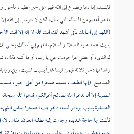
فالمسلم إذا دعا وتضرع إلى الله فهو على خير عظيم، مأجور
ما هو أعظم من المسألة التي سأل، لكن لا يتوسل إلى الله إلا
(
اللهم إني أسألك بأني أشهد أنك أنت الله لا إله إلا أنت الأ
بنبيك محمد عليه الصلاة والسلام، اللهم إني أسألك بحبي لك 
لوالدي، أو عفتي عما حرمت علي يا رب، أو ما أشبه ذلك، تسأ
ولهذا لما دخل ثلاثة فيمن قبلنا غاراً بسبب المبيت، وفي روا
الصحيح: (
إنها انطبقت عليهم صخرة من أعلى الجبل، فسدت عل
المصيبة إلا أن تدعوا الله بصالح أعمالكم، فدعوا الله سبحانه 
الصخرة بسبب بره لوالديه، فانفرجت الصخرة بعض الشيء، ثم قال
فألمت بها حاجة شديدة وجاءت إليه تطلبه العون، فقال: لا، إ
جنيه وعشرين جنيهاً، فلما جلس بين رجليها، قالت له: اتق ا