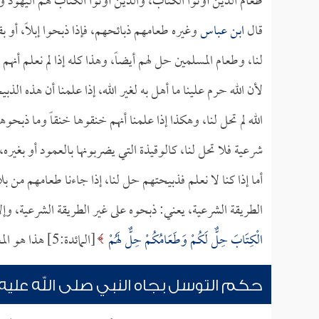
طعام الذين أوتوا الكتاب، والذين أوتوا الكتاب هم اليهود و
قال
ابن عباس
وغيره طعامهم ذبائحهم، فإذا ذبحوا إبلاً، أو بق
لنا، وطعام المسلمين حل لهم أيضاً، وهذا كله إذا لم نعلم أنهم ذ
لأن الله حرم علينا ما أهل به لغير الله، إذا علمنا أن هذه ال
الله لم تحل لنا، وهكذا إذا علمنا أنهم خنقوها خنقاً وما ذبحو
شرعية فلا تحل لنا، كالوقيذة التي يضربونها بالعمود أو بغيره،
أما إذا كنا لا نعلم فذبيحتهم حل لنا، إذا جاءنا طعامهم من بلاد
الطريقة الشرعية، يعني: ذبحوه على غير الطريقة الشرعية، وإل
الْكِتَابَ حِلٌّ لَكُمْ وَطَعَامُكُمْ حِلٌّ لَهُمْ
[المائدة:5] هذا هو المعتمد في هذه المسألة.
حكم التوسل بجاه النبي صلى الله عليه