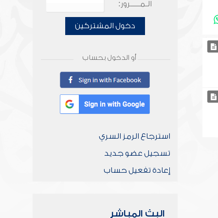
الـمـــــرور:
دخول المشتركين
أو الدخول بحساب
استرجاع الرمز السري
تسجيل عضو جديد
إعادة تفعيل حساب
البث المباشر