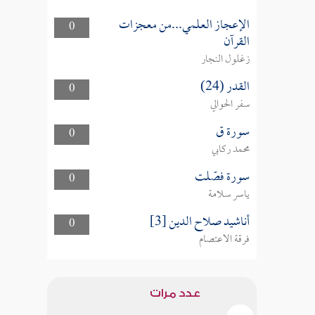
الإعجاز العلمي...من معجزات
0
القرآن
زغلول النجار
القدر (24)
0
سفر الحوالي
سورة ق
0
محمد ركابي
سورة فصّلت
0
ياسر سلامة
أناشيد صلاح الدين [3]
0
فرقة الاعتصام
عدد مرات