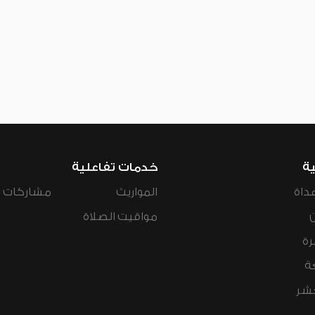
ية
خدمات تفاعلية
داة
المواريث
مشاركات ال
مواقيت الصلاة
رة
ة
عشر