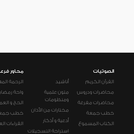
الصوتيات
محاور فرع
القرآن الكريم
أناشيد
الرحمة المه
محاضرات ودروس
متون علمية
واحة رمضان
ومنظومات
محاضرات مفرغة
الحج و العم
مختارات من الأذان
خطب جمعة
خطب جمع
أدعية و أذكار
الكتاب المسموع
القراءات ال
استراحة التسجيلات