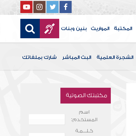
المكتبة
المواريث
بنين وبنات
الشجرة العلمية
البث المباشر
شارك بملفاتك
مكتبتك الصوتية
اسم
المستخدم:
كـلـــمـة