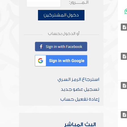
الـمـــــرور:
دخول المشتركين
أو الدخول بحساب
استرجاع الرمز السري
تسجيل عضو جديد
إعادة تفعيل حساب
البث المباشر