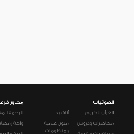
الصوتيات
محاور فرع
القرآن الكريم
أناشيد
الرحمة المه
محاضرات ودروس
متون علمية
واحة رمضان
ومنظومات
محاضرات مفرغة
الحج و العم