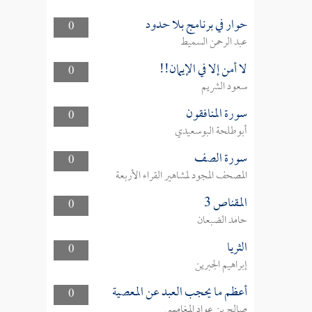
حوار في برنامج بلا حدود
0
عبد الرحمن السميط
لا أمن إلا في الإيمان!!
0
سعود الشريم
سورة المنافقون
0
أبوطلحة البوسعيدي
سورة الصف
0
المصحف المجود لمشاهير القراء الأربعة
المقناص 3
0
حامد الضبعان
الثريا
0
إبراهيم الجبرين
أعظم ما يحجب العبد عن المعصية
0
صالح بن عواد المغامسي