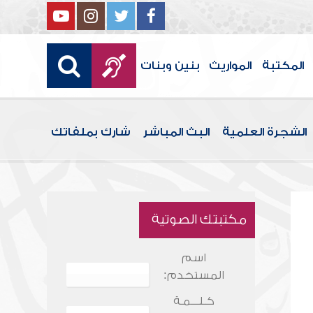
المكتبة
المواريث
بنين وبنات
الشجرة العلمية
البث المباشر
شارك بملفاتك
مكتبتك الصوتية
اسم
المستخدم:
كـلـــمـة