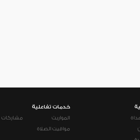
ية
خدمات تفاعلية
داة
المواريث
مشاركات ال
مواقيت الصلاة
رة