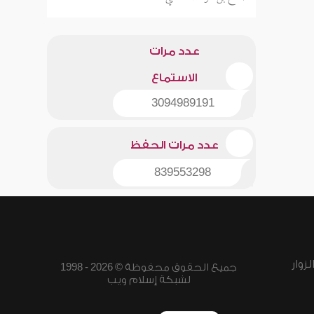
عدد مرات
الاستماع
3094989191
عدد مرات الحفظ
839553298
زوار
جميع الحقوق محفوظة © 2026 - 1998
لشبكة إسلام ويب