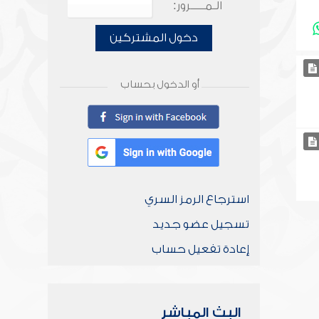
الـمـــــرور:
دخول المشتركين
أو الدخول بحساب
استرجاع الرمز السري
تسجيل عضو جديد
إعادة تفعيل حساب
البث المباشر