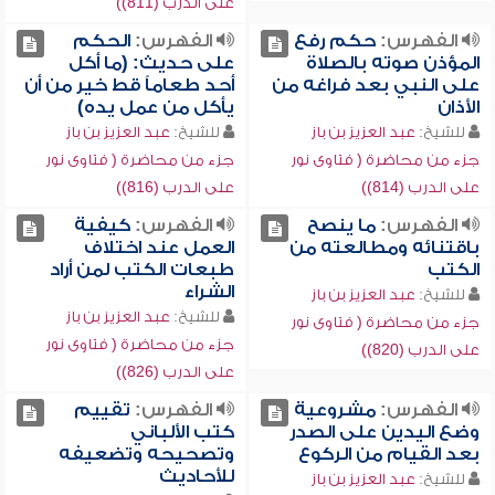
على الدرب (811))
الفهرس:
حكم رفع
الفهرس:
الحكم
المؤذن صوته بالصلاة
على حديث: (ما أكل
على النبي بعد فراغه من
أحد طعاماً قط خير من أن
الأذان
يأكل من عمل يده)
للشيخ:
عبد العزيز بن باز
للشيخ:
عبد العزيز بن باز
جزء من محاضرة ( فتاوى نور
جزء من محاضرة ( فتاوى نور
على الدرب (814))
على الدرب (816))
الفهرس:
ما ينصح
الفهرس:
كيفية
باقتنائه ومطالعته من
العمل عند اختلاف
الكتب
طبعات الكتب لمن أراد
الشراء
للشيخ:
عبد العزيز بن باز
للشيخ:
عبد العزيز بن باز
جزء من محاضرة ( فتاوى نور
جزء من محاضرة ( فتاوى نور
على الدرب (820))
على الدرب (826))
الفهرس:
مشروعية
الفهرس:
تقييم
وضع اليدين على الصدر
كتب الألباني
بعد القيام من الركوع
وتصحيحه وتضعيفه
للأحاديث
للشيخ:
عبد العزيز بن باز