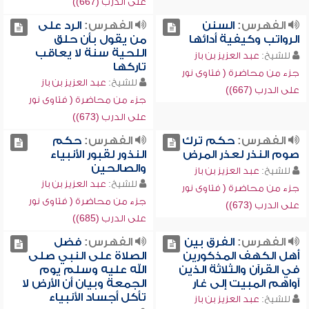
على الدرب (667))
الفهرس:
السنن
الفهرس:
الرد على
الرواتب وكيفية أدائها
من يقول بأن حلق
اللحية سنة لا يعاقب
للشيخ:
عبد العزيز بن باز
تاركها
جزء من محاضرة ( فتاوى نور
للشيخ:
عبد العزيز بن باز
على الدرب (667))
جزء من محاضرة ( فتاوى نور
على الدرب (673))
الفهرس:
حكم ترك
الفهرس:
حكم
صوم النذر لعذر المرض
النذور لقبور الأنبياء
والصالحين
للشيخ:
عبد العزيز بن باز
للشيخ:
عبد العزيز بن باز
جزء من محاضرة ( فتاوى نور
جزء من محاضرة ( فتاوى نور
على الدرب (673))
على الدرب (685))
الفهرس:
الفرق بين
الفهرس:
فضل
أهل الكهف المذكورين
الصلاة على النبي صلى
في القرآن والثلاثة الذين
الله عليه وسلم يوم
آواهم المبيت إلى غار
الجمعة وبيان أن الأرض لا
تأكل أجساد الأنبياء
للشيخ:
عبد العزيز بن باز